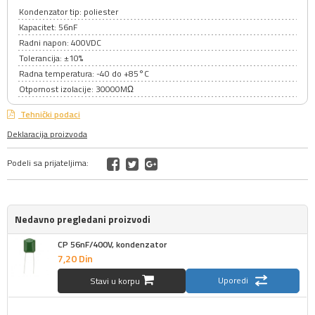
Kondenzator tip: poliester
Kapacitet: 56nF
Radni napon: 400VDC
Tolerancija: ±10%
Radna temperatura: -40 do +85°C
Otpornost izolacije: 30000MΩ
Tehnički podaci
Deklaracija proizvoda
Podeli sa prijateljima:
Nedavno pregledani proizvodi
CP 56nF/400V, kondenzator
7,
20
Din
Uporedi
Stavi u korpu