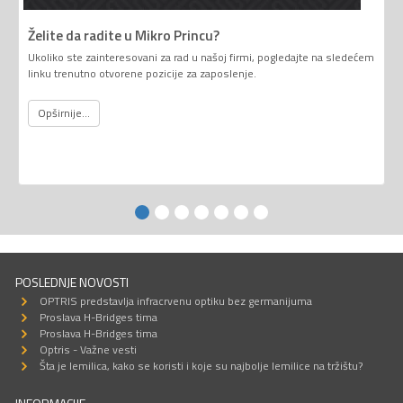
Želite da radite u Mikro Princu?
Ukoliko ste zainteresovani za rad u našoj firmi, pogledajte na sledećem
linku trenutno otvorene pozicije za zaposlenje.
Opširnije...
POSLEDNJE NOVOSTI
OPTRIS predstavlja infracrvenu optiku bez germanijuma
Proslava H-Bridges tima
Proslava H-Bridges tima
Optris - Važne vesti
Šta je lemilica, kako se koristi i koje su najbolje lemilice na tržištu?