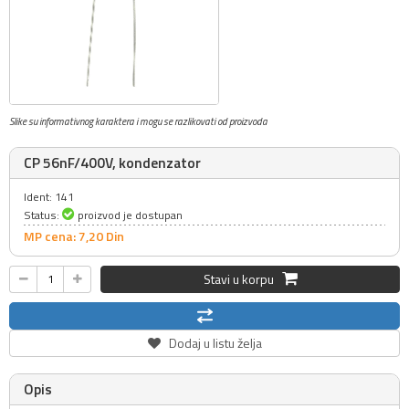
Slike su informativnog karaktera i mogu se razlikovati od proizvoda
CP 56nF/400V, kondenzator
Ident: 141
Status:
proizvod je dostupan
MP cena: 7,
20
Din
Stavi u korpu
Dodaj u listu želja
Opis