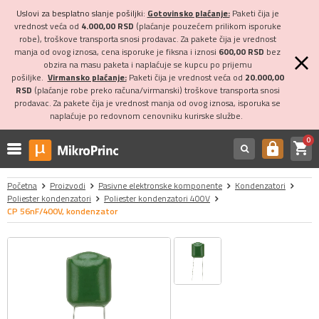
Uslovi za besplatno slanje pošiljki:
Gotovinsko plaćanje:
Paketi čija je
vrednost veća od
4.000,00 RSD
(plaćanje pouzećem prilikom isporuke
robe), troškove transporta snosi prodavac. Za pakete čija je vrednost
manja od ovog iznosa, cena isporuke je fiksna i iznosi
600,00 RSD
bez
obzira na masu paketa i naplaćuje se kupcu po prijemu
pošiljke.
Virmansko plaćanje:
Paketi čija je vrednost veća od
20.000,00
RSD
(plaćanje robe preko računa/virmanski) troškove transporta snosi
prodavac. Za pakete čija je vrednost manja od ovog iznosa, isporuka se
naplaćuje po redovnom cenovniku kurirske službe.
0
shopping_cart
https
Početna
Proizvodi
Pasivne elektronske komponente
Kondenzatori
Poliester kondenzatori
Poliester kondenzatori 400V
CP 56nF/400V, kondenzator