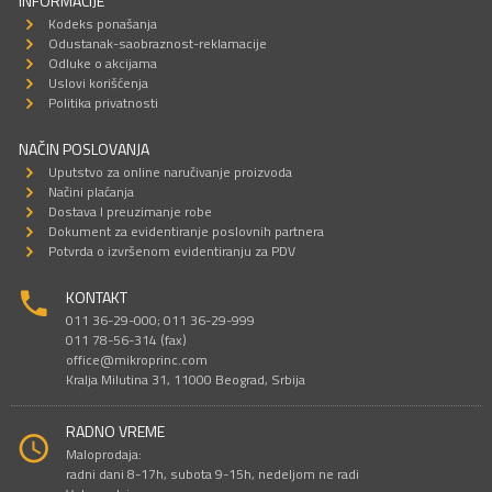
INFORMACIJE
Kodeks ponašanja
Odustanak-saobraznost-reklamacije
Odluke o akcijama
Uslovi korišćenja
Politika privatnosti
NAČIN POSLOVANJA
Uputstvo za online naručivanje proizvoda
Načini plaćanja
Dostava I preuzimanje robe
Dokument za evidentiranje poslovnih partnera
Potvrda o izvršenom evidentiranju za PDV
KONTAKT
011 36-29-000; 011 36-29-999
011 78-56-314 (fax)
office@mikroprinc.com
Kralja Milutina 31, 11000 Beograd, Srbija
RADNO VREME
Maloprodaja:
radni dani 8-17h, subota 9-15h, nedeljom ne radi