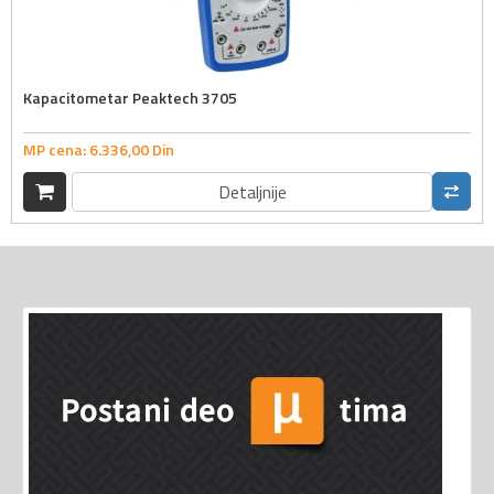
Kapacitometar Peaktech 3705
MP cena:
6.336,
00
Din
Detaljnije