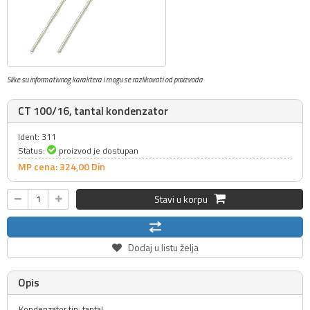
Slike su informativnog karaktera i mogu se razlikovati od proizvoda
CT 100/16, tantal kondenzator
Ident: 311
Status:
proizvod je dostupan
MP cena: 324,
00
Din
Stavi u korpu
Dodaj u listu želja
Opis
Kondenzator tip: tantal