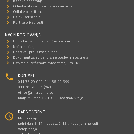
Kodeks ponašanja
Odustanak-saobraznost-reklamacije
Odluke o akcijama
Uslovi korišćenja
Politika privatnosti
NAČIN POSLOVANJA
Uputstvo za online naručivanje proizvoda
Načini plaćanja
Dostava I preuzimanje robe
Dokument za evidentiranje poslovnih partnera
Potvrda o izvršenom evidentiranju za PDV
KONTAKT
011 36-29-000; 011 36-29-999
011 78-56-314 (fax)
office@mikroprinc.com
Kralja Milutina 31, 11000 Beograd, Srbija
RADNO VREME
Maloprodaja:
radni dani 8-17h, subota 9-15h, nedeljom ne radi
Veleprodaja: