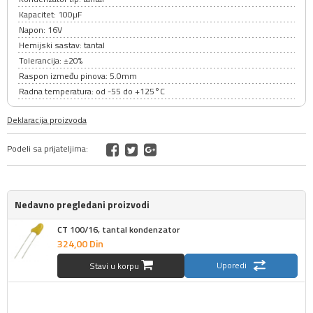
Kapacitet: 100µF
Napon: 16V
Hemijski sastav: tantal
Tolerancija: ±20%
Raspon između pinova: 5.0mm
Radna temperatura: od -55 do +125°C
Deklaracija proizvoda
Podeli sa prijateljima:
Nedavno pregledani proizvodi
CT 100/16, tantal kondenzator
324,
00
Din
Uporedi
Stavi u korpu