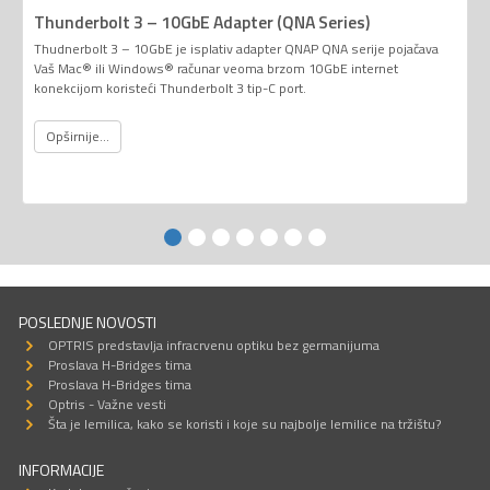
Thunderbolt 3 – 10GbE Adapter (QNA Series)
Thudnerbolt 3 – 10GbE je isplativ adapter QNAP QNA serije pojačava
Vaš Mac® ili Windows® računar veoma brzom 10GbE internet
konekcijom koristeći Thunderbolt 3 tip-C port.
Opširnije...
POSLEDNJE NOVOSTI
OPTRIS predstavlja infracrvenu optiku bez germanijuma
Proslava H-Bridges tima
Proslava H-Bridges tima
Optris - Važne vesti
Šta je lemilica, kako se koristi i koje su najbolje lemilice na tržištu?
INFORMACIJE