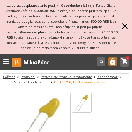
Uslovi za besplatno slanje pošiljki:
Gotovinsko plaćanje:
Paketi čija je
vrednost veća od
4.000,00 RSD
(plaćanje pouzećem prilikom isporuke
robe), troškove transporta snosi prodavac. Za pakete čija je vrednost
manja od ovog iznosa, cena isporuke je fiksna i iznosi
600,00 RSD
bez
obzira na masu paketa i naplaćuje se kupcu po prijemu
pošiljke.
Virmansko plaćanje:
Paketi čija je vrednost veća od
20.000,00
RSD
(plaćanje robe preko računa/virmanski) troškove transporta snosi
prodavac. Za pakete čija je vrednost manja od ovog iznosa, isporuka se
naplaćuje po redovnom cenovniku kurirske službe.
0
shopping_cart
https
Početna
Proizvodi
Pasivne elektronske komponente
Kondenzatori
Tantal
Tantal kondenzatori
CT 100/16, tantal kondenzator