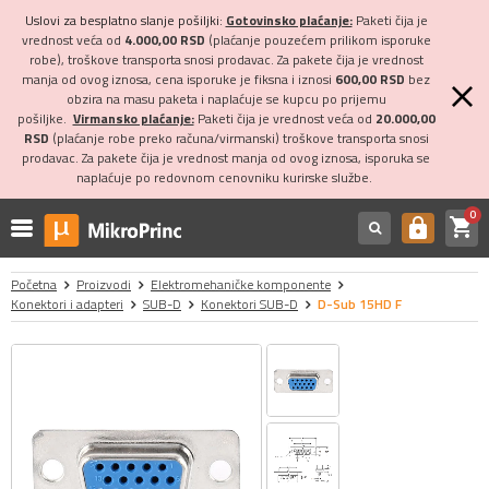
Uslovi za besplatno slanje pošiljki:
Gotovinsko plaćanje:
Paketi čija je
vrednost veća od
4.000,00 RSD
(plaćanje pouzećem prilikom isporuke
robe), troškove transporta snosi prodavac. Za pakete čija je vrednost
manja od ovog iznosa, cena isporuke je fiksna i iznosi
600,00 RSD
bez
obzira na masu paketa i naplaćuje se kupcu po prijemu
pošiljke.
Virmansko plaćanje:
Paketi čija je vrednost veća od
20.000,00
RSD
(plaćanje robe preko računa/virmanski) troškove transporta snosi
prodavac. Za pakete čija je vrednost manja od ovog iznosa, isporuka se
naplaćuje po redovnom cenovniku kurirske službe.
0
shopping_cart
https
Početna
Proizvodi
Elektromehaničke komponente
Konektori i adapteri
SUB-D
Konektori SUB-D
D-Sub 15HD F