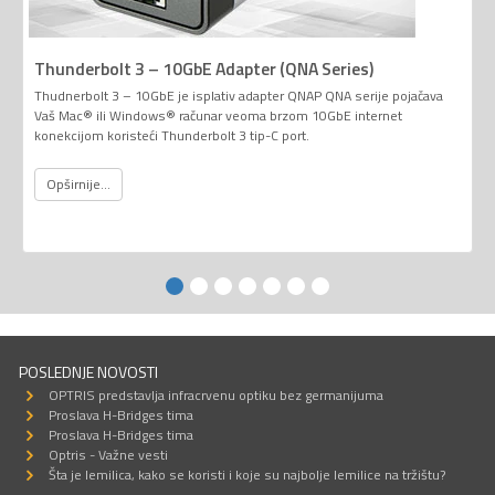
Thunderbolt 3 – 10GbE Adapter (QNA Series)
Thudnerbolt 3 – 10GbE je isplativ adapter QNAP QNA serije pojačava
Vaš Mac® ili Windows® računar veoma brzom 10GbE internet
konekcijom koristeći Thunderbolt 3 tip-C port.
Opširnije...
POSLEDNJE NOVOSTI
OPTRIS predstavlja infracrvenu optiku bez germanijuma
Proslava H-Bridges tima
Proslava H-Bridges tima
Optris - Važne vesti
Šta je lemilica, kako se koristi i koje su najbolje lemilice na tržištu?