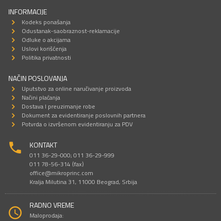
INFORMACIJE
Kodeks ponašanja
Odustanak-saobraznost-reklamacije
Odluke o akcijama
Uslovi korišćenja
Politika privatnosti
NAČIN POSLOVANJA
Uputstvo za online naručivanje proizvoda
Načini plaćanja
Dostava I preuzimanje robe
Dokument za evidentiranje poslovnih partnera
Potvrda o izvršenom evidentiranju za PDV
KONTAKT
011 36-29-000; 011 36-29-999
011 78-56-314 (fax)
office@mikroprinc.com
Kralja Milutina 31, 11000 Beograd, Srbija
RADNO VREME
Maloprodaja: