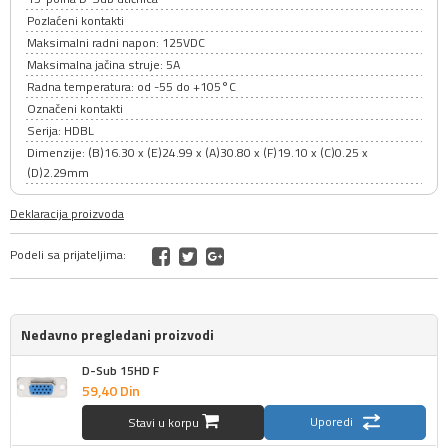
Pozlaćeni kontakti
Maksimalni radni napon: 125VDC
Maksimalna jačina struje: 5A
Radna temperatura: od -55 do +105°C
Označeni kontakti
Serija: HDBL
Dimenzije: (B)16.30 x (E)24.99 x (A)30.80 x (F)19.10 x (C)0.25 x
(D)2.29mm
Deklaracija proizvoda
Podeli sa prijateljima:
Nedavno pregledani proizvodi
D-Sub 15HD F
59,
40
Din
Uporedi
Stavi u korpu