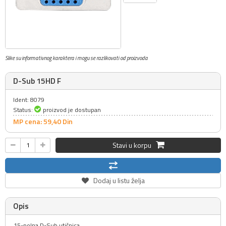
Slike su informativnog karaktera i mogu se razlikovati od proizvoda
D-Sub 15HD F
Ident: 8079
Status:
proizvod je dostupan
MP cena: 59,
40
Din
Stavi u korpu
Dodaj u listu želja
Opis
15-polna D-Sub utičnica