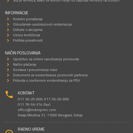
Šta je lemilica, kako se koristi i koje su najbolje lemilice na tržištu?
INFORMACIJE
Kodeks ponašanja
Odustanak-saobraznost-reklamacije
Odluke o akcijama
Uslovi korišćenja
Politika privatnosti
NAČIN POSLOVANJA
Uputstvo za online naručivanje proizvoda
Načini plaćanja
Dostava I preuzimanje robe
Dokument za evidentiranje poslovnih partnera
Potvrda o izvršenom evidentiranju za PDV
KONTAKT
011 36-29-000; 011 36-29-999
011 78-56-314 (fax)
office@mikroprinc.com
Kralja Milutina 31, 11000 Beograd, Srbija
RADNO VREME