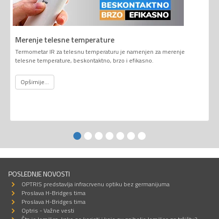
Merenje telesne temperature
Termometar IR za telesnu temperaturu je namenjen za merenje
telesne temperature, beskontaktno, brzo i efikasno.
Opširnije...
POSLEDNJE NOVOSTI
OPTRIS predstavlja infracrvenu optiku bez germanijuma
Proslava H-Bridges tima
Proslava H-Bridges tima
Optris - Važne vesti