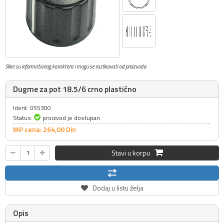
Slike su informativnog karaktera i mogu se razlikovati od proizvoda
Dugme za pot 18.5/6 crno plastično
Ident: 055300
Status:
proizvod je dostupan
MP cena: 264,
00
Din
Stavi u korpu
Dodaj u listu želja
Opis