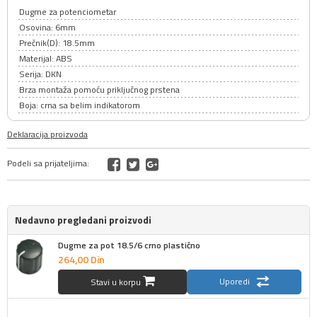
Dugme za potenciometar
Osovina: 6mm
Prečnik(D): 18.5mm
Materijal: ABS
Serija: DKN
Brza montaža pomoću priključnog prstena
Boja: crna sa belim indikatorom
Deklaracija proizvoda
Podeli sa prijateljima:
Nedavno pregledani proizvodi
Dugme za pot 18.5/6 crno plastično
264,
00
Din
Uporedi
Stavi u korpu