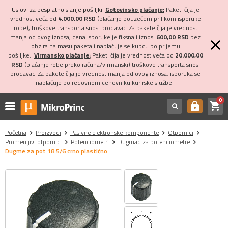
Uslovi za besplatno slanje pošiljki:
Gotovinsko plaćanje:
Paketi čija je
vrednost veća od
4.000,00 RSD
(plaćanje pouzećem prilikom isporuke
robe), troškove transporta snosi prodavac. Za pakete čija je vrednost
manja od ovog iznosa, cena isporuke je fiksna i iznosi
600,00 RSD
bez
obzira na masu paketa i naplaćuje se kupcu po prijemu
pošiljke.
Virmansko plaćanje:
Paketi čija je vrednost veća od
20.000,00
RSD
(plaćanje robe preko računa/virmanski) troškove transporta snosi
prodavac. Za pakete čija je vrednost manja od ovog iznosa, isporuka se
naplaćuje po redovnom cenovniku kurirske službe.
0
shopping_cart
https
Početna
Proizvodi
Pasivne elektronske komponente
Otpornici
Promenljivi otpornici
Potenciometri
Dugmad za potenciometre
Dugme za pot 18.5/6 crno plastično