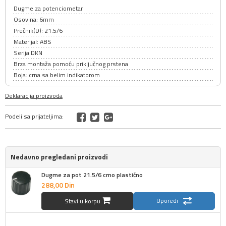
Dugme za potenciometar
Osovina: 6mm
Prečnik(D): 21.5/6
Materijal: ABS
Serija DKN
Brza montaža pomoću priključnog prstena
Boja: crna sa belim indikatorom
Deklaracija proizvoda
Podeli sa prijateljima:
Nedavno pregledani proizvodi
Dugme za pot 21.5/6 crno plastično
288,
00
Din
Uporedi
Stavi u korpu