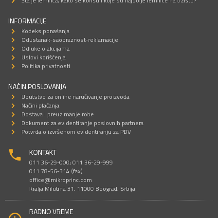
Šta je lemilica, kako se koristi i koje su najbolje lemilice na tržištu?
INFORMACIJE
Kodeks ponašanja
Odustanak-saobraznost-reklamacije
Odluke o akcijama
Uslovi korišćenja
Politika privatnosti
NAČIN POSLOVANJA
Uputstvo za online naručivanje proizvoda
Načini plaćanja
Dostava I preuzimanje robe
Dokument za evidentiranje poslovnih partnera
Potvrda o izvršenom evidentiranju za PDV
KONTAKT
011 36-29-000; 011 36-29-999
011 78-56-314 (fax)
office@mikroprinc.com
Kralja Milutina 31, 11000 Beograd, Srbija
RADNO VREME