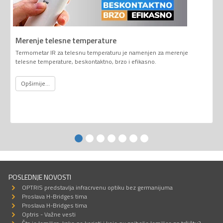
Merenje telesne temperature
Termometar IR za telesnu temperaturu je namenjen za merenje
telesne temperature, beskontaktno, brzo i efikasno.
Opširnije...
POSLEDNJE NOVOSTI
OPTRIS predstavlja infracrvenu optiku bez germanijuma
Proslava H-Bridges tima
Proslava H-Bridges tima
Optris - Važne vesti