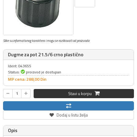
Slike su informativnog karaktera i mogu se razlikovati od proizvoda
Dugme za pot 21.5/6 crno plastično
Ident: 043655
Status:
proizvod je dostupan
MP cena: 288,
00
Din
Stavi u korpu
Dodaj u listu želja
Opis