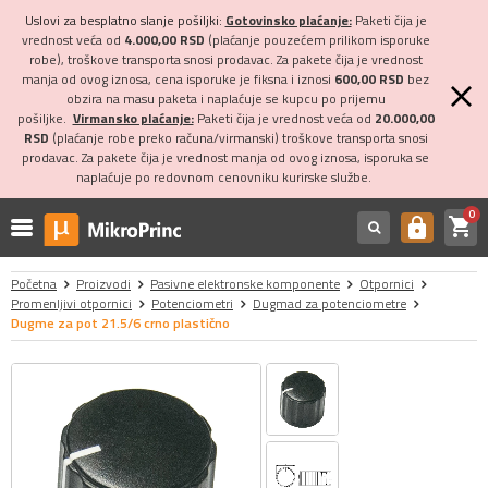
Uslovi za besplatno slanje pošiljki:
Gotovinsko plaćanje:
Paketi čija je
vrednost veća od
4.000,00 RSD
(plaćanje pouzećem prilikom isporuke
robe), troškove transporta snosi prodavac. Za pakete čija je vrednost
manja od ovog iznosa, cena isporuke je fiksna i iznosi
600,00 RSD
bez
obzira na masu paketa i naplaćuje se kupcu po prijemu
pošiljke.
Virmansko plaćanje:
Paketi čija je vrednost veća od
20.000,00
RSD
(plaćanje robe preko računa/virmanski) troškove transporta snosi
prodavac. Za pakete čija je vrednost manja od ovog iznosa, isporuka se
naplaćuje po redovnom cenovniku kurirske službe.
0
shopping_cart
https
Početna
Proizvodi
Pasivne elektronske komponente
Otpornici
Promenljivi otpornici
Potenciometri
Dugmad za potenciometre
Dugme za pot 21.5/6 crno plastično