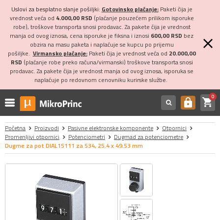
Uslovi za besplatno slanje pošiljki:
Gotovinsko plaćanje:
Paketi čija je
vrednost veća od
4.000,00 RSD
(plaćanje pouzećem prilikom isporuke
robe), troškove transporta snosi prodavac. Za pakete čija je vrednost
manja od ovog iznosa, cena isporuke je fiksna i iznosi
600,00 RSD
bez
obzira na masu paketa i naplaćuje se kupcu po prijemu
pošiljke.
Virmansko plaćanje:
Paketi čija je vrednost veća od
20.000,00
RSD
(plaćanje robe preko računa/virmanski) troškove transporta snosi
prodavac. Za pakete čija je vrednost manja od ovog iznosa, isporuka se
naplaćuje po redovnom cenovniku kurirske službe.
0
shopping_cart
https
Početna
Proizvodi
Pasivne elektronske komponente
Otpornici
Promenljivi otpornici
Potenciometri
Dugmad za potenciometre
Dugme za pot DIAL15111 za 534, 25.4 x 49.53 mm