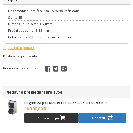
Desetoobrtni brojčanik za P534 sa kočnicom
Serija 15
Dimenzije: 25.4 x 49.53mm
Prečnik osovine: 6.35mm
Četvrtasto kućište sa prikazom od 3 cifre
Tehnički podaci
Deklaracija proizvoda
Podeli sa prijateljima:
Nedavno pregledani proizvodi
Dugme za pot DIAL15111 za 534, 25.4 x 49.53 mm
10.380,
00
Din
Uporedi
Stavi u korpu