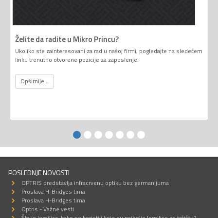
Želite da radite u Mikro Princu?
Ukoliko ste zainteresovani za rad u našoj firmi, pogledajte na sledećem
linku trenutno otvorene pozicije za zaposlenje.
Opširnije...
POSLEDNJE NOVOSTI
OPTRIS predstavlja infracrvenu optiku bez germanijuma
Proslava H-Bridges tima
Proslava H-Bridges tima
Optris - Važne vesti
Šta je lemilica, kako se koristi i koje su najbolje lemilice na tržištu?