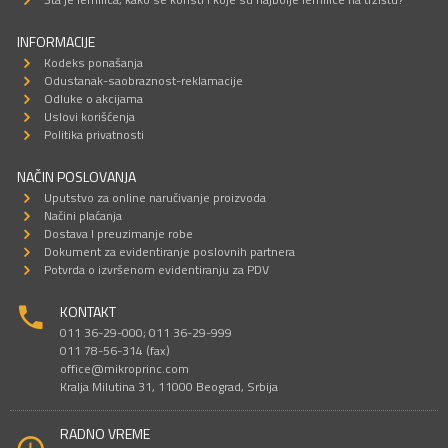
INFORMACIJE
Kodeks ponašanja
Odustanak-saobraznost-reklamacije
Odluke o akcijama
Uslovi korišćenja
Politika privatnosti
NAČIN POSLOVANJA
Uputstvo za online naručivanje proizvoda
Načini plaćanja
Dostava I preuzimanje robe
Dokument za evidentiranje poslovnih partnera
Potvrda o izvršenom evidentiranju za PDV
KONTAKT
011 36-29-000; 011 36-29-999
011 78-56-314 (fax)
office@mikroprinc.com
Kralja Milutina 31, 11000 Beograd, Srbija
RADNO VREME