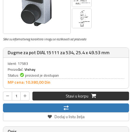
Slike su informativnog karaktera i mogu se razlikovati od proizvoda
Dugme za pot DIAL15111 za 534, 25.4 x 49.53 mm
Ident: 17583
Proizođač:
Vishay
Status:
proizvod je dostupan
MP cena: 10.380,
00
Din
Stavi u korpu
Dodaj u listu želja
Opis