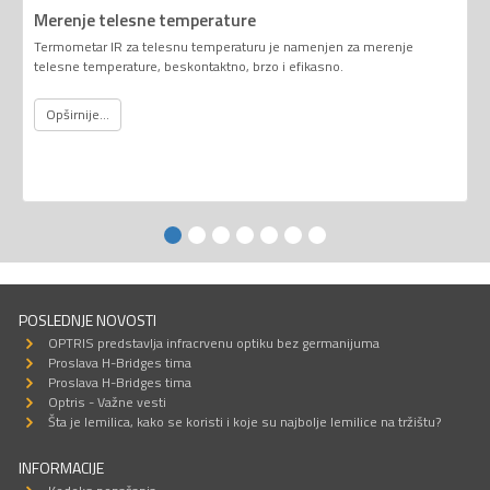
Merenje telesne temperature
Termometar IR za telesnu temperaturu je namenjen za merenje
telesne temperature, beskontaktno, brzo i efikasno.
Opširnije...
POSLEDNJE NOVOSTI
OPTRIS predstavlja infracrvenu optiku bez germanijuma
Proslava H-Bridges tima
Proslava H-Bridges tima
Optris - Važne vesti
Šta je lemilica, kako se koristi i koje su najbolje lemilice na tržištu?
INFORMACIJE