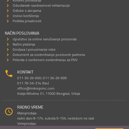
Kodeks ponašanja
Odustanak-saobraznost-reklamacije
Odluke o akcijama
Uslovi korišćenja
Politika privatnosti
NAČIN POSLOVANJA
Uputstvo za online naručivanje proizvoda
Načini plaćanja
Dostava I preuzimanje robe
Dokument za evidentiranje poslovnih partnera
Potvrda o izvršenom evidentiranju za PDV
KONTAKT
011 36-29-000; 011 36-29-999
011 78-56-314 (fax)
office@mikroprinc.com
Kralja Milutina 31, 11000 Beograd, Srbija
RADNO VREME
Maloprodaja:
radni dani 8-17h, subota 9-15h, nedeljom ne radi
Veleprodaja:
radni dani 9-16h, subotom i nedeljom ne radi