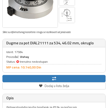
Slike su informativnog karaktera i mogu se razlikovati od proizvoda
Dugme za pot DIAL21111 za 534, 46.02 mm, okruglo
Ident: 17584
Proizođač:
Vishay
Status:
trenutno nedostupan
MP cena: 10.140,
00
Din
Dodaj u listu želja
Opis
Petnaestoobrtni kružni brojčanik za P534 sa kočnicom