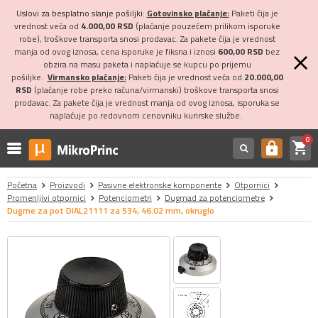
Uslovi za besplatno slanje pošiljki:
Gotovinsko plaćanje:
Paketi čija je
vrednost veća od
4.000,00 RSD
(plaćanje pouzećem prilikom isporuke
robe), troškove transporta snosi prodavac. Za pakete čija je vrednost
manja od ovog iznosa, cena isporuke je fiksna i iznosi
600,00 RSD
bez
obzira na masu paketa i naplaćuje se kupcu po prijemu
pošiljke.
Virmansko plaćanje:
Paketi čija je vrednost veća od
20.000,00
RSD
(plaćanje robe preko računa/virmanski) troškove transporta snosi
prodavac. Za pakete čija je vrednost manja od ovog iznosa, isporuka se
naplaćuje po redovnom cenovniku kurirske službe.
0
shopping_cart
https
Početna
Proizvodi
Pasivne elektronske komponente
Otpornici
Promenljivi otpornici
Potenciometri
Dugmad za potenciometre
Dugme za pot DIAL21111 za 534, 46.02 mm, okruglo