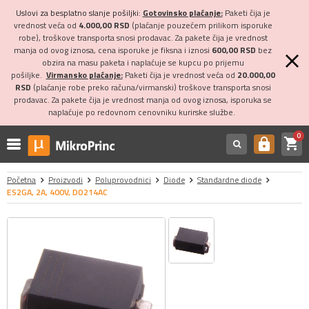
Uslovi za besplatno slanje pošiljki:
Gotovinsko plaćanje:
Paketi čija je
vrednost veća od
4.000,00 RSD
(plaćanje pouzećem prilikom isporuke
robe), troškove transporta snosi prodavac. Za pakete čija je vrednost
manja od ovog iznosa, cena isporuke je fiksna i iznosi
600,00 RSD
bez
obzira na masu paketa i naplaćuje se kupcu po prijemu
pošiljke.
Virmansko plaćanje:
Paketi čija je vrednost veća od
20.000,00
RSD
(plaćanje robe preko računa/virmanski) troškove transporta snosi
prodavac. Za pakete čija je vrednost manja od ovog iznosa, isporuka se
naplaćuje po redovnom cenovniku kurirske službe.
0
shopping_cart
https
Početna
Proizvodi
Poluprovodnici
Diode
Standardne diode
ES2GA, 2A, 400V, DO214AC