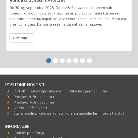
Rohde & Schwarz - AKCIJA
Do 30-og septembra 2023. Rohde & Schwarz nudi neverovatnu
ponudu koja obuhvata široki asortiman proizvoda među kojima su:
analizatori spektra, napajanja, analizatori snage i osciloskopi. Moto ove
promocije glasi: Današnja rešenja, za sutrašnje izazove.
Opširnije...
POSLEDNJE NOVOSTI
OPTRIS predstavlja infracrvenu optiku bez germanijuma
Proslava H-Bridges tima
Proslava H-Bridges tima
Optris - Važne vesti
Šta je lemilica, kako se koristi i koje su najbolje lemilice na tržištu?
INFORMACIJE
Kodeks ponašanja