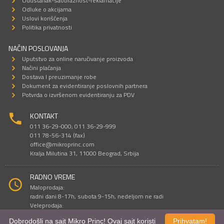
Odustanak-saobraznost-reklamacije
Odluke o akcijama
Uslovi korišćenja
Politika privatnosti
NAČIN POSLOVANJA
Uputstvo za online naručivanje proizvoda
Načini plaćanja
Dostava I preuzimanje robe
Dokument za evidentiranje poslovnih partnera
Potvrda o izvršenom evidentiranju za PDV
KONTAKT
011 36-29-000; 011 36-29-999
011 78-56-314 (fax)
office@mikroprinc.com
Kralja Milutina 31, 11000 Beograd, Srbija
RADNO VREME
Maloprodaja:
radni dani 8-17h, subota 9-15h, nedeljom ne radi
Veleprodaja:
radni dani 9-16h, subotom i nedeljom ne radi
Dobrodošli na sajt Mikro Princ! Ovaj sajt koristi
Prihvatam!