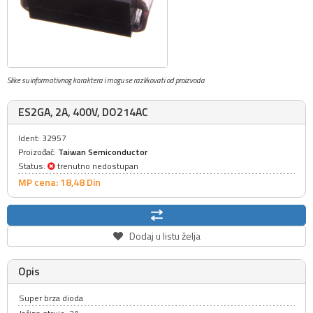
Slike su informativnog karaktera i mogu se razlikovati od proizvoda
ES2GA, 2A, 400V, DO214AC
Ident: 32957
Proizođač:
Taiwan Semiconductor
Status:
trenutno nedostupan
MP cena: 18,
48
Din
Dodaj u listu želja
Opis
Super brza dioda