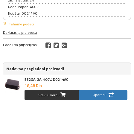
Jačina struje: 2A
Radni napon: 400V
Kućište: DO214AC
Tehnički podaci
Deklaracija proizvoda
Podeli sa prijateljima:
Nedavno pregledani proizvodi
ES2GA, 2A, 400V, DO214AC
18,
48
Din
Uporedi
Stavi u korpu