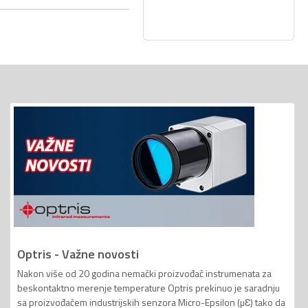
Optris - Važne novosti
Nakon više od 20 godina nemački proizvođač instrumenata za
beskontaktno merenje temperature Optris prekinuo je saradnju
sa proizvođačem industrijskih senzora Micro-Epsilon (µƐ) tako da