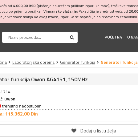
 veća od
4.000,00 RSD
(plaćanje pouzećem prilikom isporuke robe), troškove transpor
kupcu po prijemu pošiljke.
Virmansko plaćanje:
Paketi čija je vrednost veća od
20.0
ija je vrednost manja od ovog iznosa, isporuka se naplaćuje po redovnom cenovniku 
POČETNA
O NA
čina
Laboratorijska oprema
Generatori funkcija
Generator funkcij
ator funkcija Owon AG4151, 150MHz
041714
ač:
Owon
trenutno nedostupan
a: 115.362,
00
Din
Dodaj u listu želja