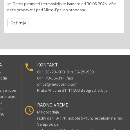
se Optris pirometri i termovizijske kamere od 30.06.2025. više
neće prodavati i pod Micro-Epsilon brendom.
Opširnije...
A
KONTAKT
e
011 36-29-000; 011 36-29-999
voda
011 78-56-314 (fax)
office@mikroprinc.com
anje robe
Kralja Milutina 31, 11000 Beograd, Srbija
entiranje
a
RADNO VREME
nom
Maloprodaja:
PDV
radni dani 8-17h, subota 9-15h, nedeljom ne radi
Veleprodaja: