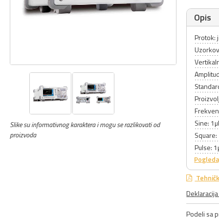
Opis
Protok:
Uzorkov
Vertikal
Amplitu
Standard
Proizvol
Frekvenc
Sine: 
Slike su informativnog karaktera i mogu se razlikovati od
proizvoda
Square
Pulse: 
Pogleda
Tehničk
Deklaracij
Podeli sa pr