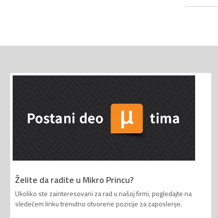
Želite da radite u Mikro Princu?
Ukoliko ste zainteresovani za rad u našoj firmi, pogledajte na
sledećem linku trenutno otvorene pozicije za zaposlenje.