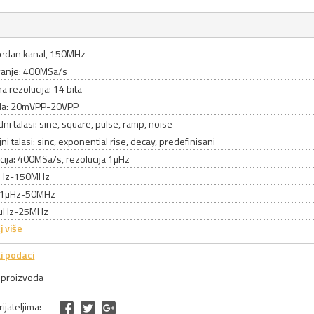
 jedan kanal, 150MHz
anje: 400MSa/s
na rezolucija: 14 bita
da: 20mVPP-20VPP
ni talasi: sine, square, pulse, ramp, noise
jni talasi: sinc, exponential rise, decay, predefinisani
ija: 400MSa/s, rezolucija 1µHz
1µHz-150MHz
: 1µHz-50MHz
1µHz-25MHz
j više
i podaci
a proizvoda
ijateljima: