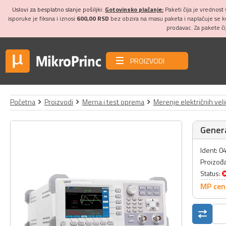
Uslovi za besplatno slanje pošiljki:
Gotovinsko plaćanje:
Paketi čija je vrednost
isporuke je fiksna i iznosi
600,00 RSD
bez obzira na masu paketa i naplaćuje se 
prodavac. Za pakete č
PROIZVODI
Početna
Proizvodi
Merna i test oprema
Merenje električnih veli
Gener
Ident: 
Proizođ
Status:
MP cen