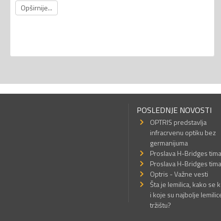
Opširnije...
POSLEDNJE NOVOSTI
OPTRIS predstavlja
infracrvenu optiku bez
germanijuma
Proslava H-Bridges tim
Proslava H-Bridges tim
Optris - Važne vesti
Šta je lemilica, kako se k
i koje su najbolje lemilic
tržištu?