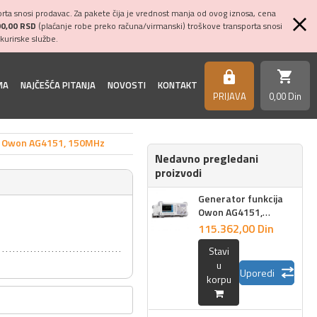
ta snosi prodavac. Za pakete čija je vrednost manja od ovog iznosa, cena
00,00 RSD
(plaćanje robe preko računa/virmanski) troškove transporta snosi
kurirske službe.
shopping_cart
https
MA
NAJČEŠĆA PITANJA
NOVOSTI
KONTAKT
PRIJAVA
0,
00
Din
a Owon AG4151, 150MHz
Nedavno pregledani
proizvodi
Generator funkcija
Owon AG4151,
150MHz
115.362,
00
Din
Stavi
u
Uporedi
korpu