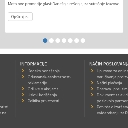
Moto ove promocije glasi: Današnja rešenja, za sutrašnje izazove.
Opširnije...
INFORMACIJE
NAČIN POSLOVANJ
Kodeks ponašanja
Uputstvo za onlin
Odustanak-saobraznost-
naručivanje proiz
reklamacije
Načini plaćanja
a
Odluke o akcijama
Dostava I preuzim
a
Uslovi korišćenja
Dokument za evid
Politika privatnosti
poslovnih partner
oristi
Potvrda o izvrše
e na
evidentiranju za 