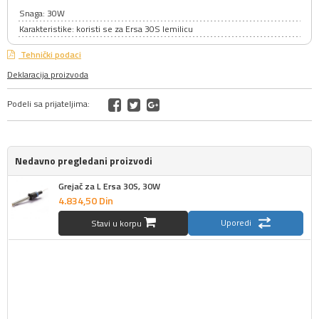
Snaga: 30W
Karakteristike: koristi se za Ersa 30S lemilicu
Tehnički podaci
Deklaracija proizvoda
Podeli sa prijateljima:
Nedavno pregledani proizvodi
Grejač za L Ersa 30S, 30W
4.834,
50
Din
Uporedi
Stavi u korpu