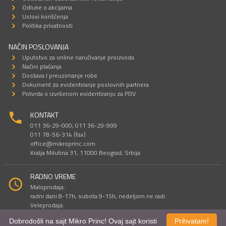
Odluke o akcijama
Uslovi korišćenja
Politika privatnosti
NAČIN POSLOVANJA
Uputstvo za online naručivanje proizvoda
Načini plaćanja
Dostava I preuzimanje robe
Dokument za evidentiranje poslovnih partnera
Potvrda o izvršenom evidentiranju za PDV
KONTAKT
011 36-29-000; 011 36-29-999
011 78-56-314 (fax)
office@mikroprinc.com
Kralja Milutina 31, 11000 Beograd, Srbija
RADNO VREME
Maloprodaja:
radni dani 8-17h, subota 9-15h, nedeljom ne radi
Veleprodaja:
radni dani 9-16h, subotom i nedeljom ne radi
Dobrodošli na sajt Mikro Princ! Ovaj sajt koristi
Prihvatam!