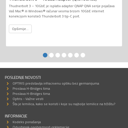
Thudnerbolt 3 – 10GbE je isplativ adapter QNAP QNA serije pojačava
Vaš Mac® ili Windows® računar veoma brzom 10GbE internet
konekcijom koristeći Thunderbolt 3 tip-C port.
Opširnije...
POSLEDNJE NOVOSTI
OPTRIS predstavlja infracrvenu optiku bez germanijuma
Proslava H-Bridges tima
Proslava H-Bridges tima
Optris - Važne vesti
Šta je lemilica, kako se koristi i koje su najbolje lemilice na tržištu?
INFORMACIJE
Kodeks ponašanja
Odustanak-saobraznost-reklamacije