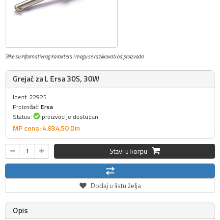
Slike su informativnog karaktera i mogu se razlikovati od proizvoda
Grejač za L Ersa 30S, 30W
Ident: 22925
Proizođač:
Ersa
Status:
proizvod je dostupan
MP cena: 4.834,
50
Din
Stavi u korpu
Dodaj u listu želja
Opis