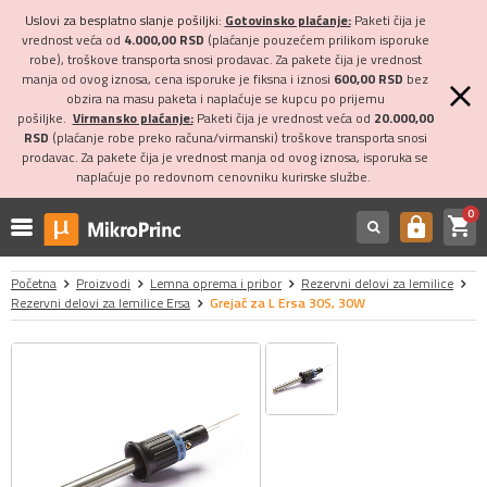
Uslovi za besplatno slanje pošiljki:
Gotovinsko plaćanje:
Paketi čija je
vrednost veća od
4.000,00 RSD
(plaćanje pouzećem prilikom isporuke
robe), troškove transporta snosi prodavac. Za pakete čija je vrednost
manja od ovog iznosa, cena isporuke je fiksna i iznosi
600,00 RSD
bez
obzira na masu paketa i naplaćuje se kupcu po prijemu
pošiljke.
Virmansko plaćanje:
Paketi čija je vrednost veća od
20.000,00
RSD
(plaćanje robe preko računa/virmanski) troškove transporta snosi
prodavac. Za pakete čija je vrednost manja od ovog iznosa, isporuka se
naplaćuje po redovnom cenovniku kurirske službe.
0
shopping_cart
https
Početna
Proizvodi
Lemna oprema i pribor
Rezervni delovi za lemilice
Rezervni delovi za lemilice Ersa
Grejač za L Ersa 30S, 30W