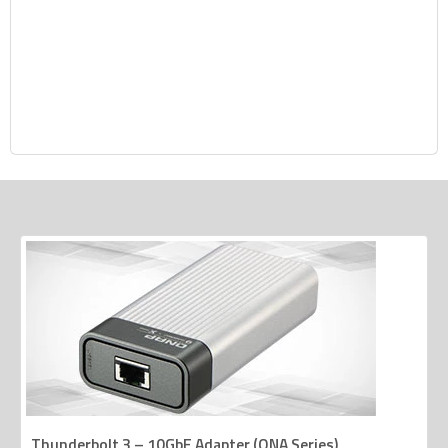
Thunderbolt 3 – 10GbE Adapter (QNA Series)