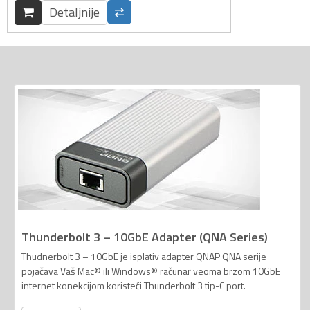
Detaljnije
Thunderbolt 3 – 10GbE Adapter (QNA Series)
Thudnerbolt 3 – 10GbE je isplativ adapter QNAP QNA serije
pojačava Vaš Mac® ili Windows® računar veoma brzom 10GbE
internet konekcijom koristeći Thunderbolt 3 tip-C port.