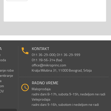
A
KONTAKT
e
011 36-29-000; 011 36-29-999
voda
011 78-56-314 (fax)
office@mikroprinc.com
anje robe
Kralja Milutina 31, 11000 Beograd, Srbija
entiranje
a
RADNO VREME
nom
Maloprodaja:
PDV
radni dani 8-17h, subota 9-15h, nedeljom ne radi
Veleprodaja:
radni dani 9-16h, subotom i nedeljom ne radi