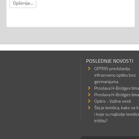
Opširnije...
POSLEDNJE NOVOSTI
OPTRIS predstavlja
infracrvenu optiku bez
germanijuma
Proslava H-Bridges tim
Proslava H-Bridges tim
Optris - Važne vesti
Šta je lemilica, kako se k
i koje su najbolje lemilic
tržištu?