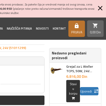
ta snosi prodavac. Za pakete čija je vrednost manja od ovog iznosa, cena
00,00 RSD
(plaćanje robe preko računa/virmanski) troškove transporta snosi
kurirske službe.
shopping_cart
https
MA
NAJČEŠĆA PITANJA
NOVOSTI
KONTAKT
PRIJAVA
0,
00
Din
W, 24V (51011299)
Nedavno pregledani
proizvodi
Grejač za L Weller
TCPS, 50W, 24V
(51011299)
6.816,
00
Din
Stavi
u
Uporedi
korpu