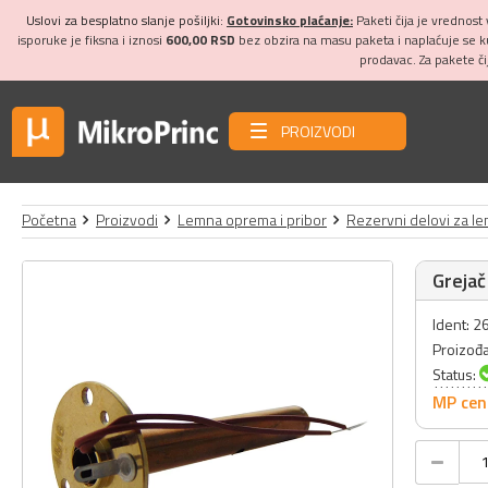
Uslovi za besplatno slanje pošiljki:
Gotovinsko plaćanje:
Paketi čija je vrednost
isporuke je fiksna i iznosi
600,00 RSD
bez obzira na masu paketa i naplaćuje se 
prodavac. Za pakete č
PROIZVODI
Početna
Proizvodi
Lemna oprema i pribor
Rezervni delovi za le
Grejač
Ident: 
Proizođ
Status:
MP cen