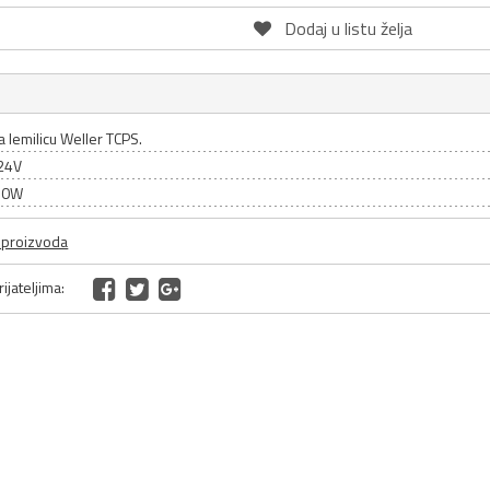
Dodaj u listu želja
a lemilicu Weller TCPS.
24V
 50W
a proizvoda
ijateljima: