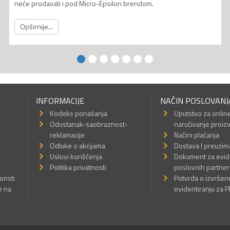
neće prodavati i pod Micro-Epsilon brendom.
Opširnije...
INFORMACIJE
NAČIN POSLOVANJ
Kodeks ponašanja
Uputstvo za onlin
Odustanak-saobraznost-
naručivanje proiz
reklamacije
Načini plaćanja
a
Odluke o akcijama
Dostava I preuzim
a
Uslovi korišćenja
Dokument za evid
Politika privatnosti
poslovnih partner
oristi
Potvrda o izvrše
e na
evidentiranju za 