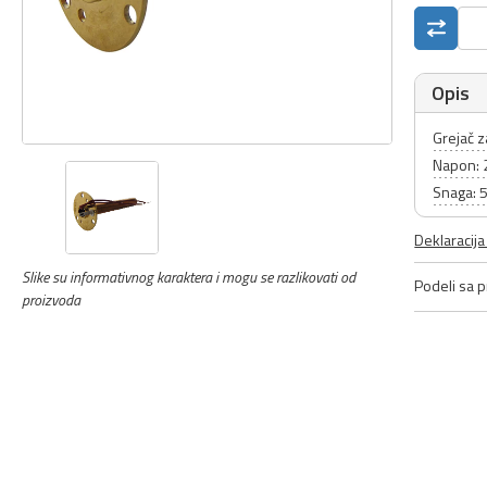
Opis
Grejač z
Napon: 
Snaga:
Deklaracij
Slike su informativnog karaktera i mogu se razlikovati od
Podeli sa pr
proizvoda