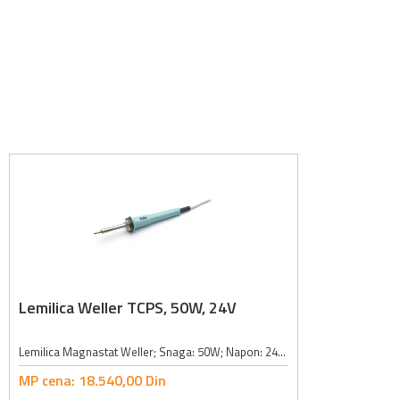
Lemilica Weller TCPS, 50W, 24V
Lemilica Magnastat Weller; Snaga: 50W; Napon: 24V; Temperatura: zavisi od vrha koji koristite; Vrhovi: PT serija i LT serija; Napomena: Lemilice TCPS se od sada isporučuju sa LT vrhovima i adapterom vrha. Za korišćenje starijih PT...
MP cena:
18.540,
00
Din