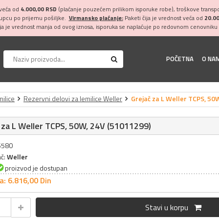
 veća od
4.000,00 RSD
(plaćanje pouzećem prilikom isporuke robe), troškove transpor
kupcu po prijemu pošiljke.
Virmansko plaćanje:
Paketi čija je vrednost veća od
20.0
ija je vrednost manja od ovog iznosa, isporuka se naplaćuje po redovnom cenovniku 
POČETNA
O NA
milice
Rezervni delovi za lemilice Weller
Grejač za L Weller TCPS, 50
 za L Weller TCPS, 50W, 24V (51011299)
26580
ač:
Weller
proizvod je dostupan
a: 6.816,
00
Din
Stavi u korpu