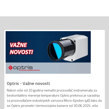
Optris - Važne novosti
Nakon više od 20 godina nemački proizvođač instrumenata za
beskontaktno merenje temperature Optris prekinuo je saradnju
sa proizvođačem industrijskih senzora Micro-Epsilon (µƐ) tako da
se Optris pirometri i termovizijske kamere od 30.06.2025. više