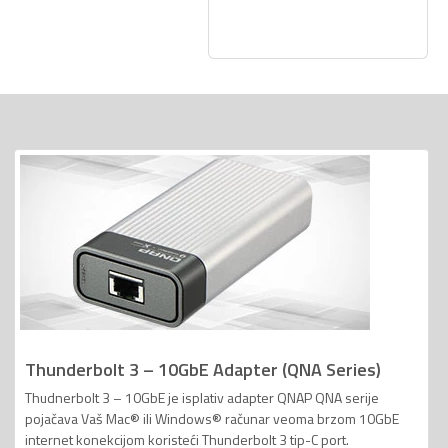
Thunderbolt 3 – 10GbE Adapter (QNA Series)
Thudnerbolt 3 – 10GbE je isplativ adapter QNAP QNA serije
pojačava Vaš Mac® ili Windows® računar veoma brzom 10GbE
internet konekcijom koristeći Thunderbolt 3 tip-C port.