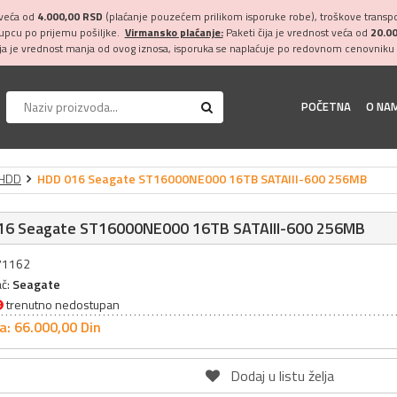
 veća od
4.000,00 RSD
(plaćanje pouzećem prilikom isporuke robe), troškove transpor
kupcu po prijemu pošiljke.
Virmansko plaćanje:
Paketi čija je vrednost veća od
20.0
ija je vrednost manja od ovog iznosa, isporuka se naplaćuje po redovnom cenovniku 
POČETNA
O NA
HDD
HDD 016 Seagate ST16000NE000 16TB SATAIII-600 256MB
16 Seagate ST16000NE000 16TB SATAIII-600 256MB
071162
ač:
Seagate
trenutno nedostupan
a: 66.000,
00
Din
Dodaj u listu želja