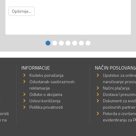
Opširnije...
INFORMACIJE
NAČIN POSLOVANJ
Kodeks ponašanja
Uputstvo za onlin
Odustanak-saobraznost-
naručivanje proiz
reklamacije
Načini plaćanja
a
Odluke o akcijama
Dostava I preuzim
a
Uslovi korišćenja
Dokument za evid
Politika privatnosti
poslovnih partner
oristi
Potvrda o izvrše
e na
evidentiranju za 