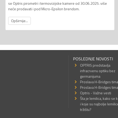
se Optris pirometri i termovizijske kamere od 30.06.2025. više
neće prodavati i pod Micro-Epsilon brendom.
Opširnije...
POSLEDNJE NOVOSTI
OPTRIS predstavlja
infracrvenu optiku bez
germanijuma
Proslava H-Bridges tim
Proslava H-Bridges tim
Optris - Važne vesti
Šta je lemilica, kako se k
i koje su najbolje lemilic
tržištu?