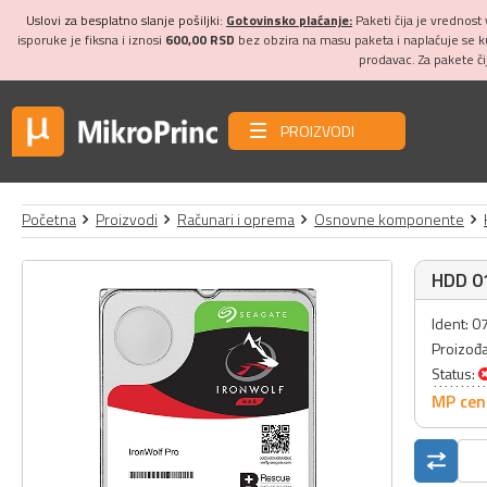
Uslovi za besplatno slanje pošiljki:
Gotovinsko plaćanje:
Paketi čija je vrednost
isporuke je fiksna i iznosi
600,00 RSD
bez obzira na masu paketa i naplaćuje se 
prodavac. Za pakete č
PROIZVODI
Početna
Proizvodi
Računari i oprema
Osnovne komponente
HDD 0
Ident: 
Proizođ
Status:
MP cen