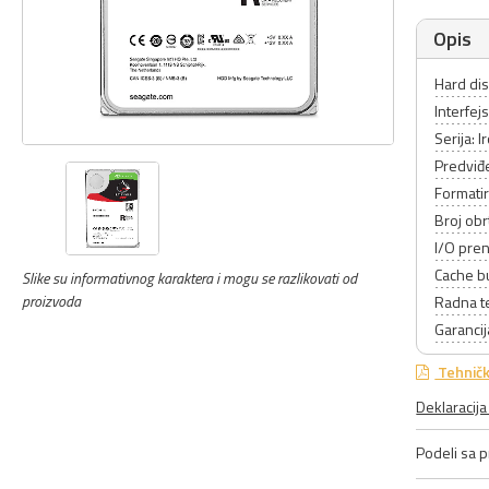
Opis
Hard dis
Interfejs
Serija: 
Predviđe
Formatir
Broj ob
I/O pre
Cache b
Slike su informativnog karaktera i mogu se razlikovati od
proizvoda
Radna t
Garancij
Tehničk
Deklaracij
Podeli sa pr