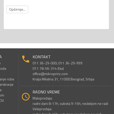
Opširnije...
A
KONTAKT
e
011 36-29-000; 011 36-29-999
voda
011 78-56-314 (fax)
office@mikroprinc.com
anje robe
Kralja Milutina 31, 11000 Beograd, Srbija
entiranje
a
RADNO VREME
nom
Maloprodaja:
PDV
radni dani 8-17h, subota 9-15h, nedeljom ne radi
Veleprodaja: