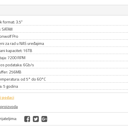
k format: 3.5"
: SATAIII
Ironwolf Pro
ni za rad u NAS uređajima
ani kapacitet: 16TB
rtaja: 7200 RPM
nos podataka: 6Gb/s
uffer: 256MB
emperatura: od 5° do 60°C
a: 5 godina
i podaci
a proizvoda
ijateljima: