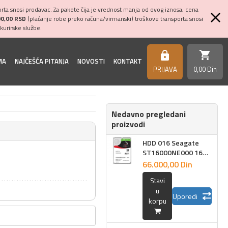
ta snosi prodavac. Za pakete čija je vrednost manja od ovog iznosa, cena
00,00 RSD
(plaćanje robe preko računa/virmanski) troškove transporta snosi
kurirske službe.
shopping_cart
https
MA
NAJČEŠĆA PITANJA
NOVOSTI
KONTAKT
PRIJAVA
0,
00
Din
Nedavno pregledani
proizvodi
HDD 016 Seagate
ST16000NE000 16TB
SATAIII-600 256MB
66.000,
00
Din
Stavi
u
Uporedi
korpu