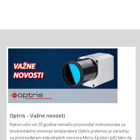
Optris - Važne novosti
Nakon više od 20 godina nemački proizvođač instrumenata za
beskontaktno merenje temperature Optris prekinuo je saradnju
sa proizvođačem industrijskih senzora Micro-Epsilon (µƐ) tako da