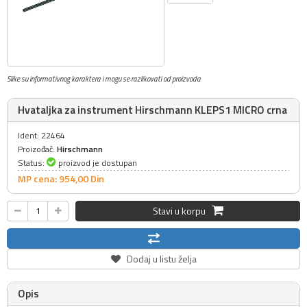
Slike su informativnog karaktera i mogu se razlikovati od proizvoda
Hvataljka za instrument Hirschmann KLEPS1 MICRO crna
Ident: 22464
Proizođač:
Hirschmann
Status:
proizvod je dostupan
MP cena: 954,
00
Din
Stavi u korpu
Dodaj u listu želja
Opis