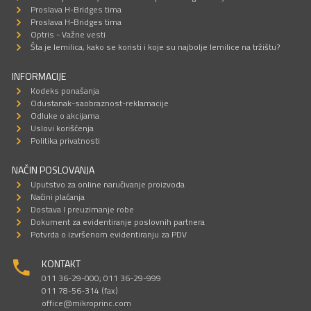
Proslava H-Bridges tima
Proslava H-Bridges tima
Optris - Važne vesti
Šta je lemilica, kako se koristi i koje su najbolje lemilice na tržištu?
INFORMACIJE
Kodeks ponašanja
Odustanak-saobraznost-reklamacije
Odluke o akcijama
Uslovi korišćenja
Politika privatnosti
NAČIN POSLOVANJA
Uputstvo za online naručivanje proizvoda
Načini plaćanja
Dostava I preuzimanje robe
Dokument za evidentiranje poslovnih partnera
Potvrda o izvršenom evidentiranju za PDV
KONTAKT
011 36-29-000; 011 36-29-999
011 78-56-314 (fax)
office@mikroprinc.com