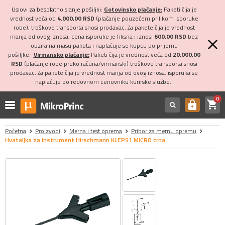
Uslovi za besplatno slanje pošiljki:
Gotovinsko plaćanje:
Paketi čija je
vrednost veća od
4.000,00 RSD
(plaćanje pouzećem prilikom isporuke
robe), troškove transporta snosi prodavac. Za pakete čija je vrednost
manja od ovog iznosa, cena isporuke je fiksna i iznosi
600,00 RSD
bez
obzira na masu paketa i naplaćuje se kupcu po prijemu
pošiljke.
Virmansko plaćanje:
Paketi čija je vrednost veća od
20.000,00
RSD
(plaćanje robe preko računa/virmanski) troškove transporta snosi
prodavac. Za pakete čija je vrednost manja od ovog iznosa, isporuka se
naplaćuje po redovnom cenovniku kurirske službe.
0
shopping_cart
https
Početna
Proizvodi
Merna i test oprema
Pribor za mernu opremu
Hvataljka za instrument Hirschmann KLEPS1 MICRO crna