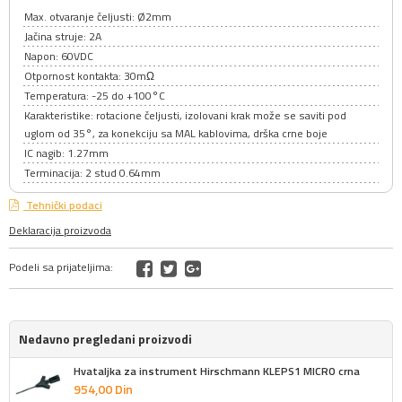
Max. otvaranje čeljusti: Ø2mm
Jačina struje: 2A
Napon: 60VDC
Otpornost kontakta: 30mΩ
Temperatura: -25 do +100°C
Karakteristike: rotacione čeljusti, izolovani krak može se saviti pod
uglom od 35°, za konekciju sa MAL kablovima, drška crne boje
IC nagib: 1.27mm
Terminacija: 2 stud 0.64mm
Tehnički podaci
Deklaracija proizvoda
Podeli sa prijateljima:
Nedavno pregledani proizvodi
Hvataljka za instrument Hirschmann KLEPS1 MICRO crna
954,
00
Din