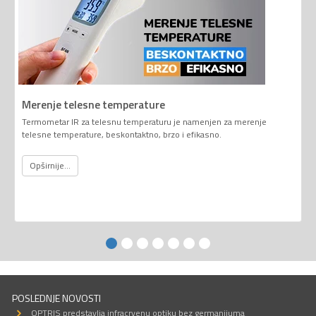
Merenje telesne temperature
Termometar IR za telesnu temperaturu je namenjen za merenje
telesne temperature, beskontaktno, brzo i efikasno.
Opširnije...
POSLEDNJE NOVOSTI
OPTRIS predstavlja infracrvenu optiku bez germanijuma