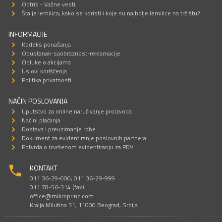
Optris - Važne vesti
Šta je lemilica, kako se koristi i koje su najbolje lemilice na tržištu?
INFORMACIJE
Kodeks ponašanja
Odustanak-saobraznost-reklamacije
Odluke o akcijama
Uslovi korišćenja
Politika privatnosti
NAČIN POSLOVANJA
Uputstvo za online naručivanje proizvoda
Načini plaćanja
Dostava I preuzimanje robe
Dokument za evidentiranje poslovnih partnera
Potvrda o izvršenom evidentiranju za PDV
KONTAKT
011 36-29-000; 011 36-29-999
011 78-56-314 (fax)
office@mikroprinc.com
Kralja Milutina 31, 11000 Beograd, Srbija