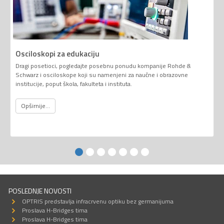
Osciloskopi za edukaciju
Dragi posetioci, pogledajte posebnu ponudu kompanije Rohde &
Schwarz i osciloskope koji su namenjeni za naučne i obrazovne
institucije, poput škola, fakulteta i instituta.
Opširnije...
POSLEDNJE NOVOSTI
OPTRIS predstavlja infracrvenu optiku bez germanijuma
Proslava H-Bridges tima
Proslava H-Bridges tima