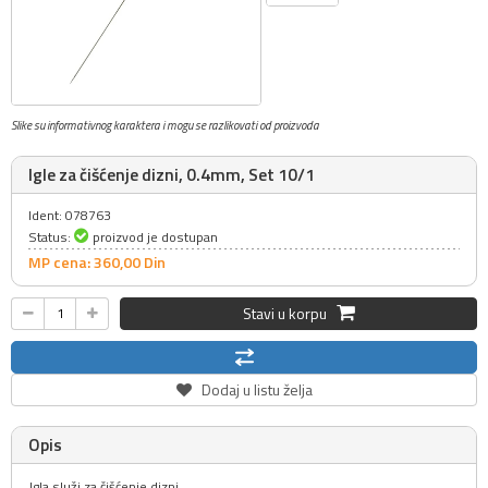
Slike su informativnog karaktera i mogu se razlikovati od proizvoda
Igle za čišćenje dizni, 0.4mm, Set 10/1
Ident: 078763
Status:
proizvod je dostupan
MP cena: 360,
00
Din
Stavi u korpu
Dodaj u listu želja
Opis
Igla služi za čišćenje dizni