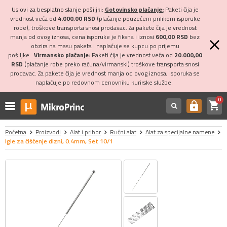
Uslovi za besplatno slanje pošiljki:
Gotovinsko plaćanje:
Paketi čija je
vrednost veća od
4.000,00 RSD
(plaćanje pouzećem prilikom isporuke
robe), troškove transporta snosi prodavac. Za pakete čija je vrednost
manja od ovog iznosa, cena isporuke je fiksna i iznosi
600,00 RSD
bez
obzira na masu paketa i naplaćuje se kupcu po prijemu
pošiljke.
Virmansko plaćanje:
Paketi čija je vrednost veća od
20.000,00
RSD
(plaćanje robe preko računa/virmanski) troškove transporta snosi
prodavac. Za pakete čija je vrednost manja od ovog iznosa, isporuka se
naplaćuje po redovnom cenovniku kurirske službe.
0
shopping_cart
https
Početna
Proizvodi
Alat i pribor
Ručni alat
Alat za specijalne namene
Igle za čišćenje dizni, 0.4mm, Set 10/1