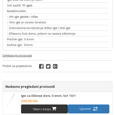
Set sadrži 10 igala
Karakteristike:
- Vrh igle gladak i oštar
- Telo igle je visoke čvrstoće
- Jedinstvena konstrukcija drške igle i tela igle
- Efikasno čisti diznu, pritom ne izaziva oštećenje
Prečnik igle: 0.4mm
Dužina igle: 25mm
Deklaracija proizvoda
Podeli sa prijateljima:
Nedavno pregledani proizvodi
Igle za čišćenje dizni, 0.4mm, Set 10/1
360,
00
Din
Uporedi
Stavi u korpu