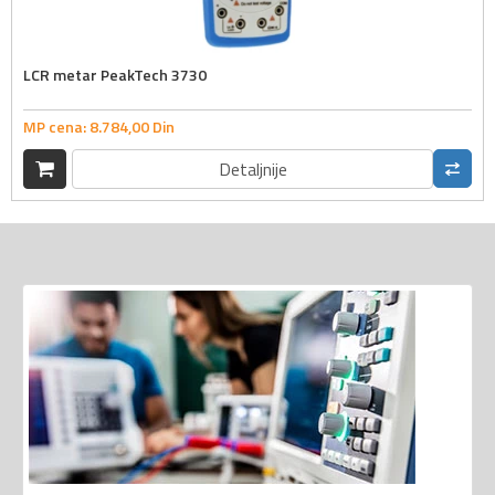
LCR metar PeakTech 3730
MP cena:
8.784,
00
Din
Detaljnije