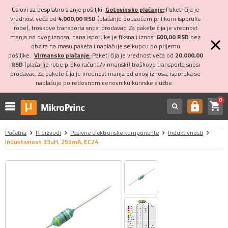
Uslovi za besplatno slanje pošiljki:
Gotovinsko plaćanje:
Paketi čija je
vrednost veća od
4.000,00 RSD
(plaćanje pouzećem prilikom isporuke
robe), troškove transporta snosi prodavac. Za pakete čija je vrednost
manja od ovog iznosa, cena isporuke je fiksna i iznosi
600,00 RSD
bez
obzira na masu paketa i naplaćuje se kupcu po prijemu
pošiljke.
Virmansko plaćanje:
Paketi čija je vrednost veća od
20.000,00
RSD
(plaćanje robe preko računa/virmanski) troškove transporta snosi
prodavac. Za pakete čija je vrednost manja od ovog iznosa, isporuka se
naplaćuje po redovnom cenovniku kurirske službe.
0
shopping_cart
https
Početna
Proizvodi
Pasivne elektronske komponente
Induktivnosti
Induktivnost 33uH, 255mA, EC24