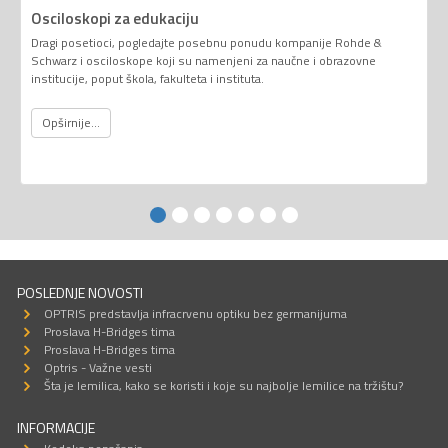
Osciloskopi za edukaciju
Dragi posetioci, pogledajte posebnu ponudu kompanije Rohde &
Schwarz i osciloskope koji su namenjeni za naučne i obrazovne
institucije, poput škola, fakulteta i instituta.
Opširnije...
POSLEDNJE NOVOSTI
OPTRIS predstavlja infracrvenu optiku bez germanijuma
Proslava H-Bridges tima
Proslava H-Bridges tima
Optris - Važne vesti
Šta je lemilica, kako se koristi i koje su najbolje lemilice na tržištu?
INFORMACIJE