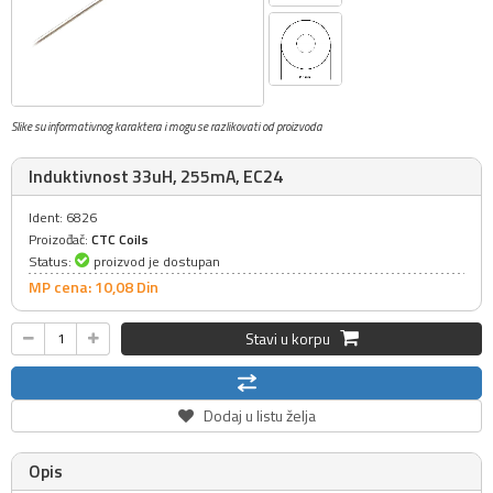
Slike su informativnog karaktera i mogu se razlikovati od proizvoda
Induktivnost 33uH, 255mA, EC24
Ident: 6826
Proizođač:
CTC Coils
Status:
proizvod je dostupan
MP cena: 10,
08
Din
Stavi u korpu
Dodaj u listu želja
Opis