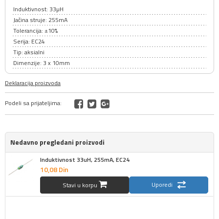
Induktivnost: 33µH
Jačina struje: 255mA
Tolerancija: ±10%
Serija: EC24
Tip: aksialni
Dimenzije: 3 x 10mm
Deklaracija proizvoda
Podeli sa prijateljima:
Nedavno pregledani proizvodi
Induktivnost 33uH, 255mA, EC24
10,
08
Din
Uporedi
Stavi u korpu