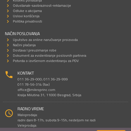
Kodeks ponašanja
Odustanak-saobraznost-reklamacije
Odluke o akcijama
Uslovi korišćenja
Politika privatnosti
NAČIN POSLOVANJA
Uputstvo za online naručivanje proizvoda
Načini plaćanja
Dostava I preuzimanje robe
Dokument za evidentiranje poslovnih partnera
Potvrda o izvršenom evidentiranju za PDV
KONTAKT
011 36-29-000; 011 36-29-999
011 78-56-314 (fax)
office@mikroprinc.com
Kralja Milutina 31, 11000 Beograd, Srbija
RADNO VREME
Maloprodaja:
radni dani 8-17h, subota 9-15h, nedeljom ne radi
Veleprodaja:
radni dani 9-16h, subotom i nedeljom ne radi