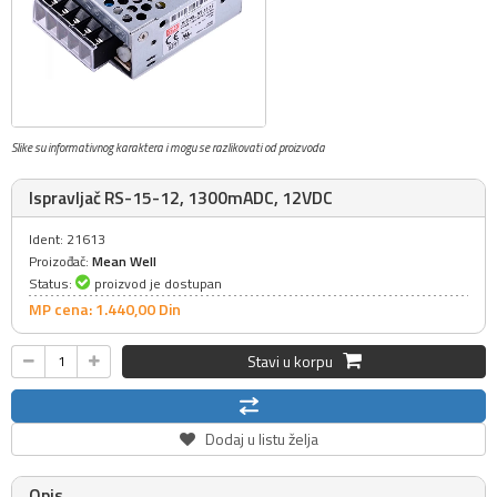
Slike su informativnog karaktera i mogu se razlikovati od proizvoda
Ispravljač RS-15-12, 1300mADC, 12VDC
Ident: 21613
Proizođač:
Mean Well
Status:
proizvod je dostupan
MP cena: 1.440,
00
Din
Stavi u korpu
Dodaj u listu želja
Opis