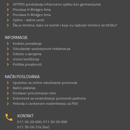
OPTRIS predstavlja infracrvenu optiku bez germanijuma
Proslava H-Bridges tima
Proslava H-Bridges tima
Optris - Važne vesti
Šta je lemilica, kako se koristi i koje su najbolje lemilice na tržištu?
INFORMACIJE
Kodeks ponašanja
Odustanak-saobraznost-reklamacije
Odluke o akcijama
Uslovi korišćenja
Politika privatnosti
NAČIN POSLOVANJA
Uputstvo za online naručivanje proizvoda
Načini plaćanja
Dostava I preuzimanje robe
Dokument za evidentiranje poslovnih partnera
Potvrda o izvršenom evidentiranju za PDV
KONTAKT
011 36-29-000; 011 36-29-999
011 78-56-314 (fax)