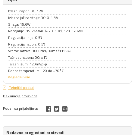
Izlazni napon DC: 12V
Izlazna jačina struje DC: 0-1.3A
Snaga: 15.6W
Napajanje: 85-264VAC (47-63Hz), 120-370VDC
Regulacija linije: 0.5%
Regulacija naboja: 0.5%
Vreme odziva: 1000ms, 30ms/115VAC
Tačnost napona DC: ±1%
Talasni šum: 120mVp-p
Radna temperatura: -20 do +70°C
Pogledaj više
Tehnički podaci
Deklaracija proizvoda
Podeli sa prijateljima:
Nedavno pregledani proizvodi