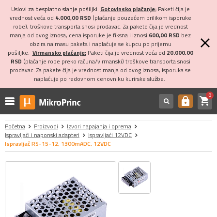
Uslovi za besplatno slanje pošiljki:
Gotovinsko plaćanje:
Paketi čija je
vrednost veća od
4.000,00 RSD
(plaćanje pouzećem prilikom isporuke
robe), troškove transporta snosi prodavac. Za pakete čija je vrednost
manja od ovog iznosa, cena isporuke je fiksna i iznosi
600,00 RSD
bez
obzira na masu paketa i naplaćuje se kupcu po prijemu
pošiljke.
Virmansko plaćanje:
Paketi čija je vrednost veća od
20.000,00
RSD
(plaćanje robe preko računa/virmanski) troškove transporta snosi
prodavac. Za pakete čija je vrednost manja od ovog iznosa, isporuka se
naplaćuje po redovnom cenovniku kurirske službe.
0
shopping_cart
https
Početna
Proizvodi
Izvori napajanja i oprema
Ispravljači i naponski adapteri
Ispravljači 12VDC
Ispravljač RS-15-12, 1300mADC, 12VDC