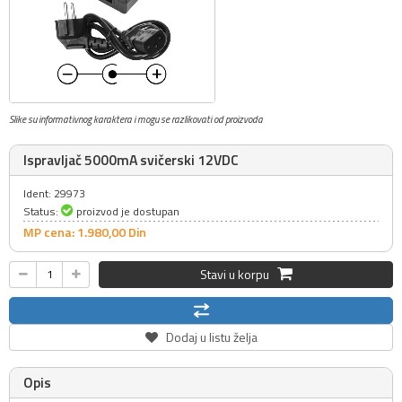
Slike su informativnog karaktera i mogu se razlikovati od proizvoda
Ispravljač 5000mA svičerski 12VDC
Ident: 29973
Status:
proizvod je dostupan
MP cena: 1.980,
00
Din
Stavi u korpu
Dodaj u listu želja
Opis