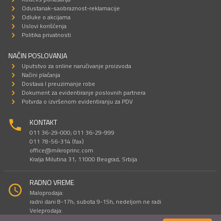
Odustanak-saobraznost-reklamacije
Odluke o akcijama
Uslovi korišćenja
Politika privatnosti
NAČIN POSLOVANJA
Uputstvo za online naručivanje proizvoda
Načini plaćanja
Dostava I preuzimanje robe
Dokument za evidentiranje poslovnih partnera
Potvrda o izvršenom evidentiranju za PDV
KONTAKT
011 36-29-000; 011 36-29-999
011 78-56-314 (fax)
office@mikroprinc.com
Kralja Milutina 31, 11000 Beograd, Srbija
RADNO VREME
Maloprodaja:
radni dani 8-17h, subota 9-15h, nedeljom ne radi
Veleprodaja:
radni dani 9-16h, subotom i nedeljom ne radi