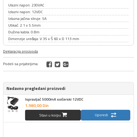
Ulazni napon: 230VAC
Izlazni napon: 12VDC
Izlazna jačina struje: 5A
Utikač: 2.1 x 5.5mm
Dužina kabla: 0.8m
Dimenzije uređaja: V 35 x Š 60 x D 113 mm
Deklaracija proizvoda
Podeli sa prijateljima:
Nedavno pregledani proizvodi
Ispravljač 5000mA svičerski 12VDC
1.980,
00
Din
Uporedi
Stavi u korpu