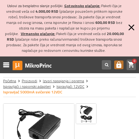
Uslovi za besplatno slanje pošiljki:
Gotovinsko plaćanje:
Paketi čija je
vrednost veća od
4.000,00 RSD
(plaćanje pouzećem prilikom isporuke
robe), troškove transporta snosi prodavac. Za pakete čija je vrednost
manja od ovog iznosa, cena isporuke je fiksna i iznosi
600,00 RSD
bez
obzira na masu paketa i naplaćuje se kupcu po prijemu
pošiljke.
Virmansko plaćanje:
Paketi čija je vrednost veća od
20.000,00
RSD
(plaćanje robe preko računa/virmanski) troškove transporta snosi
prodavac. Za pakete čija je vrednost manja od ovog iznosa, isporuka se
naplaćuje po redovnom cenovniku kurirske službe.
0
shopping_cart
https
Početna
Proizvodi
Izvori napajanja i oprema
Ispravljači i naponski adapteri
Ispravljači 12VDC
Ispravljač 5000mA svičerski 12VDC