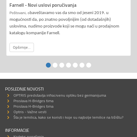
Farnell - Novi uslovi poručivanja
Poštovani, o
baveštavamo vas da smo od jeseni 2019. u
mogućnosti da, po znatno povoljnijim (od dotadašnjih)
uslovima, nudimo proizvode koji se mogu naći u prodajnom
katalogu kompanije Farnell.
Opširnije...
POSLEDNJE NOVOSTI
OPTRIS predstavlja infracrvenu optiku bez germanijuma
Proslava H-Bridges tima
Proslava H-Bridges tima
Optris - Važne vesti
Šta je lemilica, kako se koristi i koje su najbolje lemilice na tržištu?
INFORMACIJE
Kodeks ponašanja