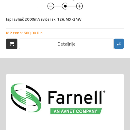
Ispravljač 2000mA svičerski 12V, MX-24W
MP cena:
660,
00
Din
Detaljnije