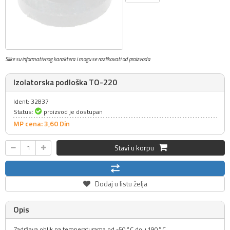
Slike su informativnog karaktera i mogu se razlikovati od proizvoda
Izolatorska podloška TO-220
Ident: 32837
Status:
proizvod je dostupan
MP cena: 3,
60
Din
Stavi u korpu
Dodaj u listu želja
Opis
Zadržava oblik na temperaturama od -50°C do +190°C