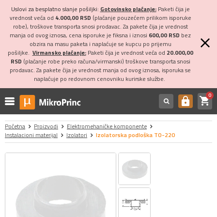
Uslovi za besplatno slanje pošiljki:
Gotovinsko plaćanje:
Paketi čija je
vrednost veća od
4.000,00 RSD
(plaćanje pouzećem prilikom isporuke
robe), troškove transporta snosi prodavac. Za pakete čija je vrednost
manja od ovog iznosa, cena isporuke je fiksna i iznosi
600,00 RSD
bez
obzira na masu paketa i naplaćuje se kupcu po prijemu
pošiljke.
Virmansko plaćanje:
Paketi čija je vrednost veća od
20.000,00
RSD
(plaćanje robe preko računa/virmanski) troškove transporta snosi
prodavac. Za pakete čija je vrednost manja od ovog iznosa, isporuka se
naplaćuje po redovnom cenovniku kurirske službe.
0
shopping_cart
https
Početna
Proizvodi
Elektromehaničke komponente
Instalacioni materijal
Izolatori
Izolatorska podloška TO-220