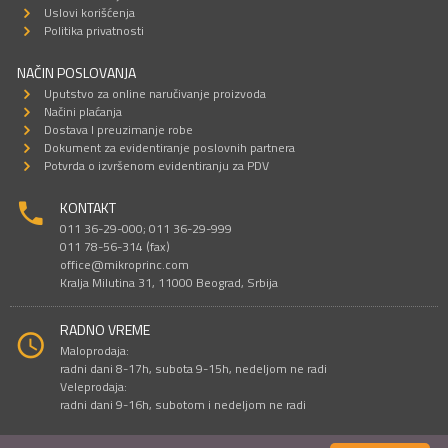
Uslovi korišćenja
Politika privatnosti
NAČIN POSLOVANJA
Uputstvo za online naručivanje proizvoda
Načini plaćanja
Dostava I preuzimanje robe
Dokument za evidentiranje poslovnih partnera
Potvrda o izvršenom evidentiranju za PDV
KONTAKT
011 36-29-000; 011 36-29-999
011 78-56-314 (fax)
office@mikroprinc.com
Kralja Milutina 31, 11000 Beograd, Srbija
RADNO VREME
Maloprodaja:
radni dani 8-17h, subota 9-15h, nedeljom ne radi
Veleprodaja:
radni dani 9-16h, subotom i nedeljom ne radi