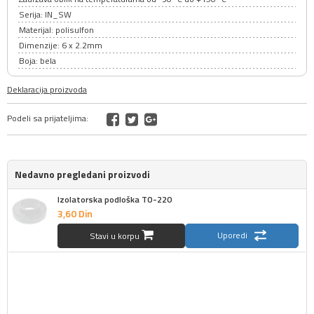
Serija: IN_SW
Materijal: polisulfon
Dimenzije: 6 x 2.2mm
Boja: bela
Deklaracija proizvoda
Podeli sa prijateljima:
Nedavno pregledani proizvodi
Izolatorska podloška TO-220
3,
60
Din
Uporedi
Stavi u korpu