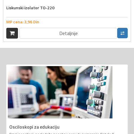
Liskunski izolator TO-220
MP cena:
3,
96
Din
Detaljnije
Osciloskopi za edukaciju