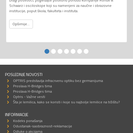
Dragi posetioci, pogledajte posebnu ponudu kompanije Rohde &
Schwarz i osciloskope koji su namenjeni za naučne i obrazovne
institucije, poput škola, fakulteta i instituta.
Opširnije...
POSLEDNJE NOVOSTI
OPTRIS predstavlja infracrvenu optiku bez germanijuma
Proslava H-Bridges tima
Proslava H-Bridges tima
Optris - Važne vesti
Šta je lemilica, kako se koristi i koje su najbolje lemilice na tržištu?
INFORMACIJE
Kodeks ponašanja
Odustanak-saobraznost-reklamacije
Odluke o akcijama