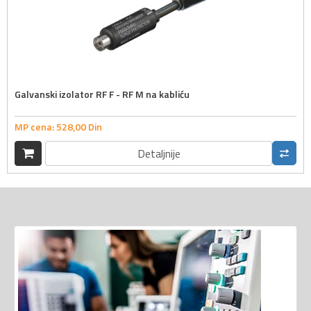
Galvanski izolator RF F - RF M na kabliću
MP cena:
528,
00
Din
Detaljnije