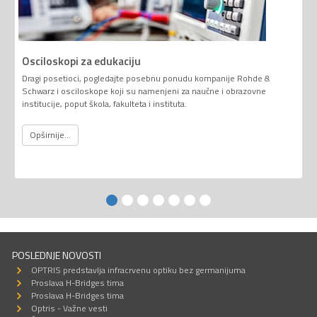
Osciloskopi za edukaciju
Dragi posetioci, pogledajte posebnu ponudu kompanije Rohde &
Schwarz i osciloskope koji su namenjeni za naučne i obrazovne
institucije, poput škola, fakulteta i instituta.
Opširnije...
POSLEDNJE NOVOSTI
OPTRIS predstavlja infracrvenu optiku bez germanijuma
Proslava H-Bridges tima
Proslava H-Bridges tima
Optris - Važne vesti