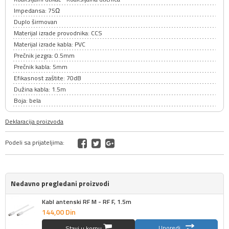
Impedansa: 75Ω
Duplo širmovan
Materijal izrade provodnika: CCS
Materijal izrade kabla: PVC
Prečnik jezgra: 0.5mm
Prečnik kabla: 5mm
Efikasnost zaštite: 70dB
Dužina kabla: 1.5m
Boja: bela
Deklaracija proizvoda
Podeli sa prijateljima:
Nedavno pregledani proizvodi
Kabl antenski RF M - RF F, 1.5m
144,
00
Din
Uporedi
Stavi u korpu