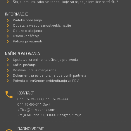
Šta je lemilica, kako se koristi i koje su najbolje lemilice na tržištu?
INFORMACIJE
Kodeks ponašanja
Odustanak-saobraznost-reklamacije
Odluke o akcijama
Uslovi korišćenja
Politika privatnosti
NAČIN POSLOVANJA
Uputstvo za online naručivanje proizvoda
Načini plaćanja
Dostava I preuzimanje robe
Dokument za evidentiranje poslovnih partnera
Potvrda o izvršenom evidentiranju za PDV
KONTAKT
011 36-29-000; 011 36-29-999
011 78-56-314 (fax)
office@mikroprinc.com
Kralja Milutina 31, 11000 Beograd, Srbija
RADNO VREME