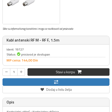
Slike su informativnog karaktera i mogu se razlikovati od proizvoda
Kabl antenski RF M - RF F, 1.5m
Ident: 19727
Status:
proizvod je dostupan
MP cena: 144,
00
Din
Stavi u korpu
Dodaj u listu želja
Opis
Koaksijalni utikač - Koaksijalna utičnica