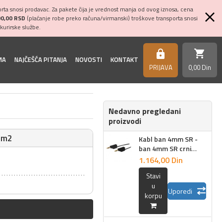
ta snosi prodavac. Za pakete čija je vrednost manja od ovog iznosa, cena
00,00 RSD
(plaćanje robe preko računa/virmanski) troškove transporta snosi
kurirske službe.
shopping_cart
https
MA
NAJČEŠĆA PITANJA
NOVOSTI
KONTAKT
PRIJAVA
0,
00
Din
Nedavno pregledani
proizvodi
5mm2
Kabl ban 4mm SR -
ban 4mm SR crni
Staubli LK-4A-F25,
1.164,
00
Din
3m, 2.5mm2
Stavi
u
Uporedi
korpu