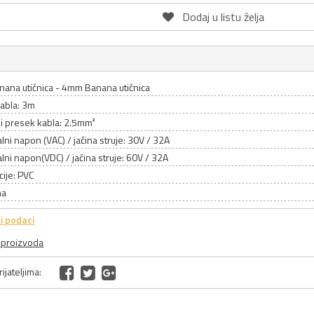
Dodaj u listu želja
ana utičnica - 4mm Banana utičnica
kabla: 3m
i presek kabla: 2.5mm²
ni napon (VAC) / jačina struje: 30V / 32A
ni napon(VDC) / jačina struje: 60V / 32A
cije: PVC
na
i podaci
a proizvoda
ijateljima: