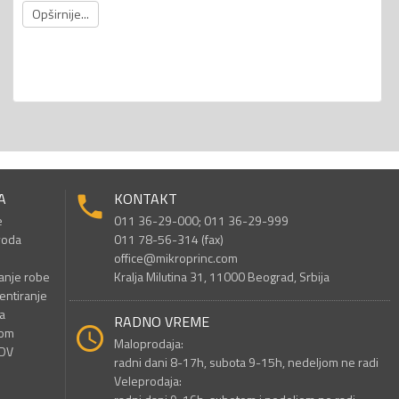
Opširnije...
A
KONTAKT
e
011 36-29-000; 011 36-29-999
voda
011 78-56-314 (fax)
office@mikroprinc.com
anje robe
Kralja Milutina 31, 11000 Beograd, Srbija
entiranje
a
RADNO VREME
nom
Maloprodaja:
PDV
radni dani 8-17h, subota 9-15h, nedeljom ne radi
Veleprodaja: