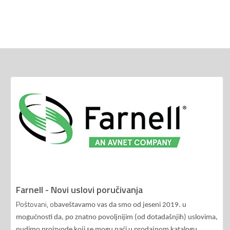
Farnell - Novi uslovi poručivanja
Poštovani, o
baveštavamo vas da smo od jeseni 2019. u
mogućnosti da, po znatno povoljnijim (od dotadašnjih) uslovima,
nudimo proizvode koji se mogu naći u prodajnom katalogu