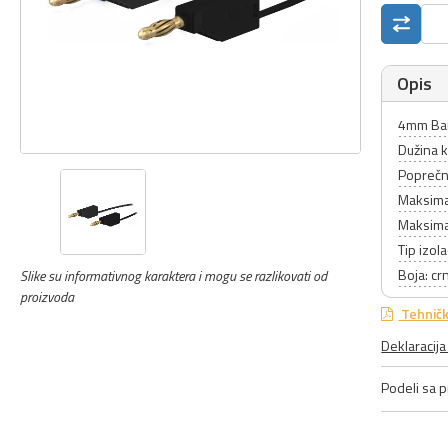
Opis
4mm Ban
Dužina 
Poprečn
Maksimal
Maksimal
Tip izola
Boja: cr
Slike su informativnog karaktera i mogu se razlikovati od
proizvoda
Tehničk
Deklaracij
Podeli sa pr