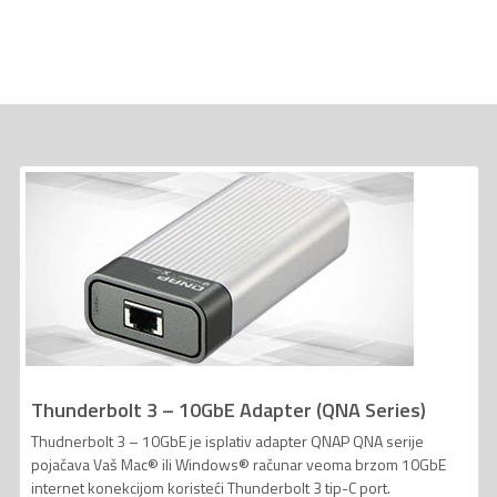
Thunderbolt 3 – 10GbE Adapter (QNA Series)
Thudnerbolt 3 – 10GbE je isplativ adapter QNAP QNA serije
pojačava Vaš Mac® ili Windows® računar veoma brzom 10GbE
internet konekcijom koristeći Thunderbolt 3 tip-C port.