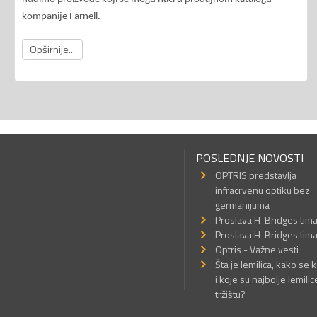
kompanije Farnell.
Opširnije...
POSLEDNJE NOVOSTI
OPTRIS predstavlja
infracrvenu optiku bez
germanijuma
Proslava H-Bridges tim
Proslava H-Bridges tim
Optris - Važne vesti
Šta je lemilica, kako se k
i koje su najbolje lemilic
tržištu?