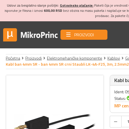
Uslovi za besplatno slanje pošiljki:
Gotovinsko plaćanje:
Paketi čija je vrednost
isporuke je fiksna i iznosi
600,00 RSD
bez obzira na masu paketa i naplaćuje se 
prodavac. Za pakete č
PROIZVODI
Početna
Proizvodi
Elektromehaničke komponente
Kablovi
Go
Kabl ban 4mm SR - ban 4mm SR crni Staubli LK-4A-F25, 3m, 2.5mm2
Kabl b
Ident: 
Status:
MP cen