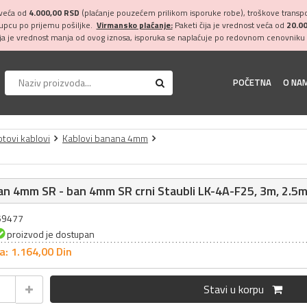
 veća od
4.000,00 RSD
(plaćanje pouzećem prilikom isporuke robe), troškove transpor
kupcu po prijemu pošiljke.
Virmansko plaćanje:
Paketi čija je vrednost veća od
20.0
ija je vrednost manja od ovog iznosa, isporuka se naplaćuje po redovnom cenovniku 
POČETNA
O NA
tovi kablovi
Kablovi banana 4mm
an 4mm SR - ban 4mm SR crni Staubli LK-4A-F25, 3m, 2.
059477
proizvod je dostupan
a: 1.164,
00
Din
Stavi u korpu