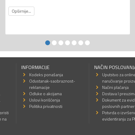
Opširnije...
INFORMACIJE
NAČIN POSLOVANJ
Kodeks ponašanja
Uputstvo za onlin
Odustanak-saobraznost-
naručivanje proiz
reklamacije
Načini plaćanja
a
Odluke o akcijama
Dostava I preuzim
a
Uslovi korišćenja
Dokument za evid
Politika privatnosti
poslovnih partner
oristi
Potvrda o izvrše
e na
evidentiranju za 