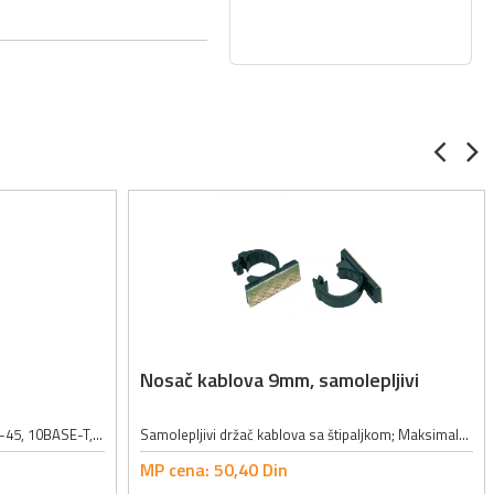
Nosač kablova 9mm, samolepljivi
Tester kablova 5 u 1; Testira: USB, RJ-45, 10BASE-T, Token Ring, RJ11/12 kablove; Napajanje: 9VDC baterija (ne dolazi uz uređaj);
Samolepljivi držač kablova sa štipaljkom; Maksimalni ukupni prečnik kablova: 9mm
MP cena:
50,
40
Din