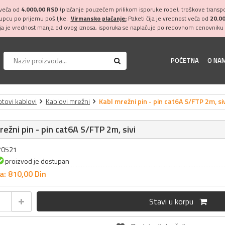
 veća od
4.000,00 RSD
(plaćanje pouzećem prilikom isporuke robe), troškove transpor
kupcu po prijemu pošiljke.
Virmansko plaćanje:
Paketi čija je vrednost veća od
20.0
ija je vrednost manja od ovog iznosa, isporuka se naplaćuje po redovnom cenovniku 
POČETNA
O NA
tovi kablovi
Kablovi mrežni
Kabl mrežni pin - pin cat6A S/FTP 2m, siv
režni pin - pin cat6A S/FTP 2m, sivi
070521
proizvod je dostupan
a: 810,
00
Din
Stavi u korpu