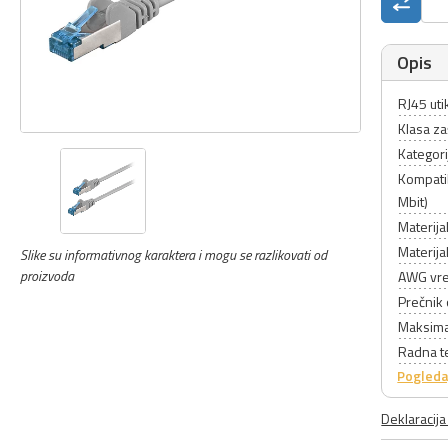
Opis
RJ45 uti
Klasa za
Kategori
Kompati
Mbit)
Materija
Materija
Slike su informativnog karaktera i mogu se razlikovati od
proizvoda
AWG vre
Prečnik
Maksima
Radna t
Pogleda
Deklaracij