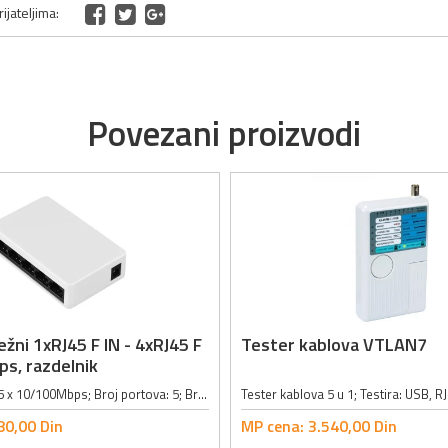
ijateljima:
Povezani proizvodi
žni 1xRJ45 F IN - 4xRJ45 F
Tester kablova VTLAN7
s, razdelnik
Adapter mrežni 5 x 10/100Mbps; Broj portova: 5; Brzina prenosa: 10Mbps/100Mbps; Podržani protokoli: IEEE 802.3, IEEE 802.3u, IEEE 802.3x, IEEE 802.3az; Mrežni uređaji: 10Base-T, tri ili više tipova UTP 10Base-TX, pet tipova UTP;...
80,
00
Din
MP cena:
3.540,
00
Din