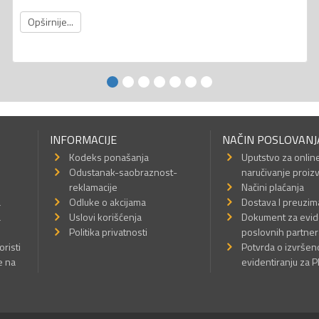
Opširnije...
INFORMACIJE
NAČIN POSLOVANJ
Kodeks ponašanja
Uputstvo za onlin
Odustanak-saobraznost-
naručivanje proiz
reklamacije
Načini plaćanja
a
Odluke o akcijama
Dostava I preuzim
a
Uslovi korišćenja
Dokument za evid
Politika privatnosti
poslovnih partner
oristi
Potvrda o izvrše
e na
evidentiranju za 