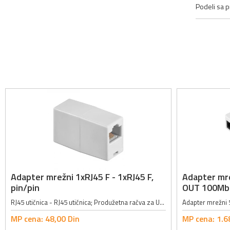
Podeli sa pr
Adapter mrežni 1xRJ45 F - 1xRJ45 F,
Adapter mre
pin/pin
OUT 100Mbp
RJ45 utičnica - RJ45 utičnica; Produžetna račva za UTP RJ45 kabl;
MP cena:
48,
00
Din
MP cena:
1.6