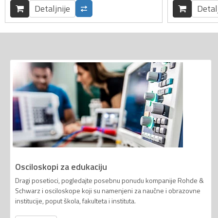
Detaljnije
Detal
Osciloskopi za edukaciju
Dragi posetioci, pogledajte posebnu ponudu kompanije Rohde &
Schwarz i osciloskope koji su namenjeni za naučne i obrazovne
institucije, poput škola, fakulteta i instituta.