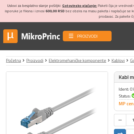
Uslovi za besplatno slanje pošiljki:
Gotovinsko plaćanje:
Paketi čija je vrednost
isporuke je fiksna i iznosi
600,00 RSD
bez obzira na masu paketa i naplaćuje se 
prodavac. Za pakete č
PROIZVODI
Početna
Proizvodi
Elektromehaničke komponente
Kablovi
Go
Kabl m
Ident: 
Status:
MP cen