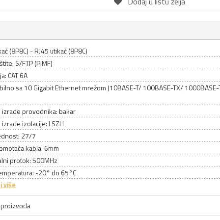
Dodaj u listu želja
kač (8P8C) - RJ45 utikač (8P8C)
štite: S/FTP (PiMF)
ja: CAT 6A
bilno sa 10 Gigabit Ethernet mrežom (10BASE-T/ 100BASE-TX/ 1000BASE
l izrade provodnika: bakar
l izrade izolacije: LSZH
dnost: 27/7
 omotača kabla: 6mm
lni protok: 500MHz
emperatura: -20° do 65°C
j više
a proizvoda