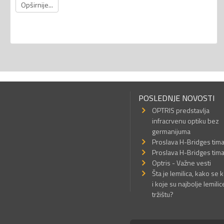
Opširnije...
POSLEDNJE NOVOSTI
OPTRIS predstavlja
infracrvenu optiku bez
germanijuma
Proslava H-Bridges tim
Proslava H-Bridges tim
Optris - Važne vesti
Šta je lemilica, kako se k
i koje su najbolje lemilic
tržištu?