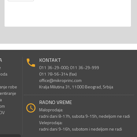
A
KONTAKT
e
011 36-29-000; 011 36-29-999
voda
011 78-56-314 (fax)
office@mikroprinc.com
anje robe
Kralja Milutina 31, 11000 Beograd, Srbija
entiranje
a
RADNO VREME
nom
Maloprodaja:
PDV
radni dani 8-17h, subota 9-15h, nedeljom ne radi
Veleprodaja:
radni dani 9-16h, subotom i nedeljom ne radi