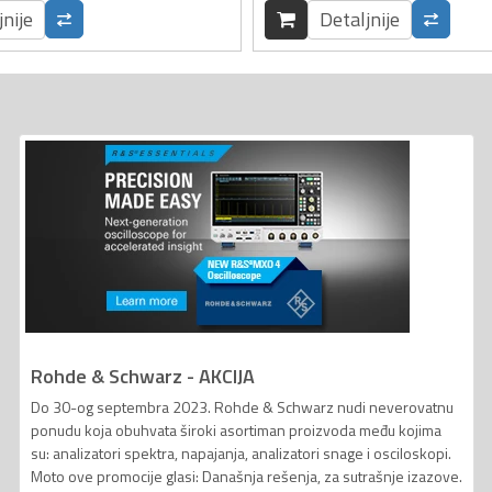
jnije
Detaljnije
Rohde & Schwarz - AKCIJA
Do 30-og septembra 2023. Rohde & Schwarz nudi neverovatnu
ponudu koja obuhvata široki asortiman proizvoda među kojima
su: analizatori spektra, napajanja, analizatori snage i osciloskopi.
Moto ove promocije glasi: Današnja rešenja, za sutrašnje izazove.