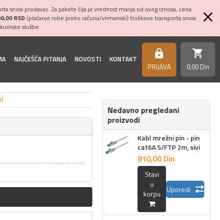
ta snosi prodavac. Za pakete čija je vrednost manja od ovog iznosa, cena
00,00 RSD
(plaćanje robe preko računa/virmanski) troškove transporta snosi
kurirske službe.
shopping_cart
https
MA
NAJČEŠĆA PITANJA
NOVOSTI
KONTAKT
PRIJAVA
0,
00
Din
i
Nedavno pregledani
proizvodi
Kabl mrežni pin - pin
cat6A S/FTP 2m, sivi
810,
00
Din
Stavi
u
Uporedi
korpu