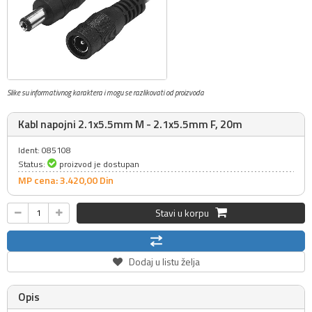
Slike su informativnog karaktera i mogu se razlikovati od proizvoda
Kabl napojni 2.1x5.5mm M - 2.1x5.5mm F, 20m
Ident: 085108
Status:
proizvod je dostupan
MP cena: 3.420,
00
Din
Stavi u korpu
Dodaj u listu želja
Opis