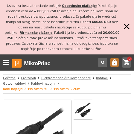
Uslovi za besplatno slanje pošiljki:
Gotovinsko plaćanje:
Paketi čija je
vrednost veća od
4.000,00 RSD
(plaćanje pouzećem prilikom isporuke
robe), troškove transporta snosi prodavac. Za pakete čija je vrednost
manja od ovog iznosa, cena isporuke je fiksna i iznosi
600,00 RSD
bez
obzira na masu paketa i naplaćuje se kupcu po prijemu
pošiljke.
Virmansko plaćanje:
Paketi čija je vrednost veća od
20.000,00
RSD
(plaćanje robe preko računa/virmanski) troškove transporta snosi
prodavac. Za pakete čija je vrednost manja od ovog iznosa, isporuka se
naplaćuje po redovnom cenovniku kurirske službe.
0
shopping_cart
https
Početna
Proizvodi
Elektromehaničke komponente
Kablovi
Gotovi kablovi
Kablovi napojni
Kabl napojni 2.1x5.5mm M - 2.1x5.5mm F, 20m