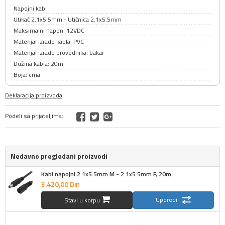
Napojni kabl
Utikač 2.1x5.5mm - Utičnica 2.1x5.5mm
Maksimalni napon: 12VDC
Materijal izrade kabla: PVC
Materijal izrade provodnika: bakar
Dužina kabla: 20m
Boja: crna
Deklaracija proizvoda
Podeli sa prijateljima:
Nedavno pregledani proizvodi
Kabl napojni 2.1x5.5mm M - 2.1x5.5mm F, 20m
3.420,
00
Din
Uporedi
Stavi u korpu