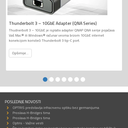
Thunderbolt 3 – 10GbE Adapter (QNA Series)
Thudnerbolt 3 – 10GbE je isplativ adapter QNAP QNA serije pojačava
Vaš Mac® ili Windows® računar veoma brzom 10GbE internet
konekcijom koristeći Thunderbolt 3 tip-C port.
Opširnije...
POSLEDNJE NOVOSTI
OPTRIS predstavlja infracrvenu optiku bez germanijuma
Proslava H-Bridges tima
Proslava H-Bridges tima
Optris - Važne vesti