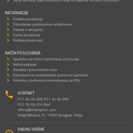
Šta je lemilica, kako se koristi i koje su najbolje lemilice na tržištu?
INFORMACIJE
Kodeks ponašanja
Odustanak-saobraznost-reklamacije
Odluke o akcijama
Uslovi korišćenja
Politika privatnosti
NAČIN POSLOVANJA
Uputstvo za online naručivanje proizvoda
Načini plaćanja
Dostava I preuzimanje robe
Dokument za evidentiranje poslovnih partnera
Potvrda o izvršenom evidentiranju za PDV
KONTAKT
011 36-29-000; 011 36-29-999
011 78-56-314 (fax)
office@mikroprinc.com
Kralja Milutina 31, 11000 Beograd, Srbija
RADNO VREME