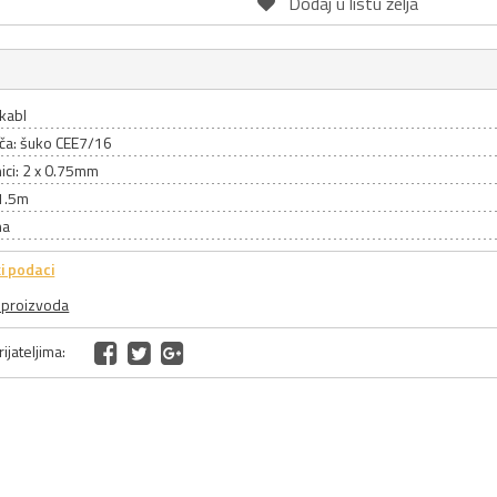
Dodaj u listu želja
kabl
ača: šuko CEE7/16
ici: 2 x 0.75mm
 1.5m
na
i podaci
a proizvoda
ijateljima: