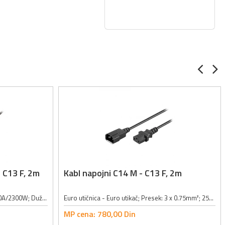
 C13 F, 2m
Kabl napojni C14 M - C13 F, 2m
Šuko utikač - Euro utičnica; 250V~/10A/2300W; Dužina kabla: 2m; Dimenzije: 3 x 0,75mm2; Boja: crna;
Euro utičnica - Euro utikač; Presek: 3 x 0.75mm²; 250V~/10A/2300W; Dužina kabla: 2m; Sa zaštićenim kontaktima;
MP cena:
780,
00
Din