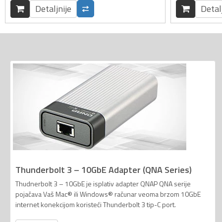
Detaljnije
Detal
Thunderbolt 3 – 10GbE Adapter (QNA Series)
Thudnerbolt 3 – 10GbE je isplativ adapter QNAP QNA serije
pojačava Vaš Mac® ili Windows® računar veoma brzom 10GbE
internet konekcijom koristeći Thunderbolt 3 tip-C port.