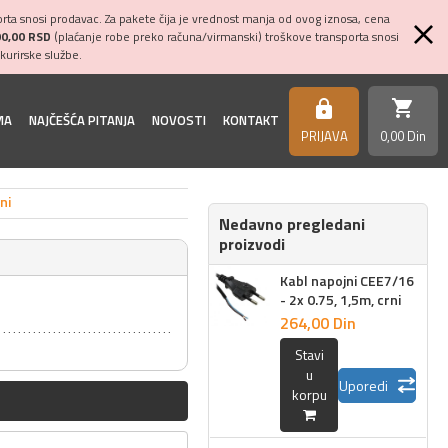
ta snosi prodavac. Za pakete čija je vrednost manja od ovog iznosa, cena
00,00 RSD
(plaćanje robe preko računa/virmanski) troškove transporta snosi
kurirske službe.
shopping_cart
https
MA
NAJČEŠĆA PITANJA
NOVOSTI
KONTAKT
PRIJAVA
0,
00
Din
ni
Nedavno pregledani
proizvodi
Kabl napojni CEE7/16
- 2x 0.75, 1,5m, crni
264,
00
Din
Stavi
u
Uporedi
korpu