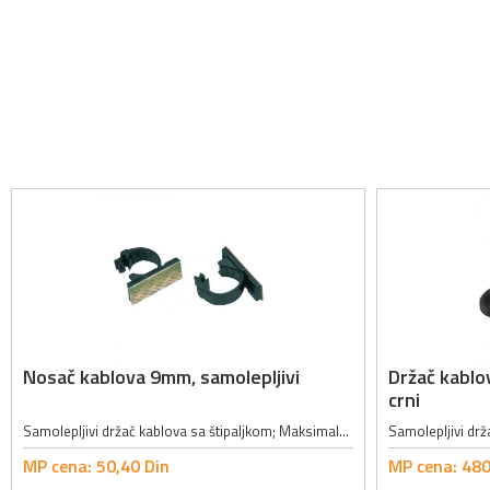
Nosač kablova 9mm, samolepljivi
Držač kablo
crni
Samolepljivi držač kablova sa štipaljkom; Maksimalni ukupni prečnik kablova: 9mm
MP cena:
50,
40
Din
MP cena:
480