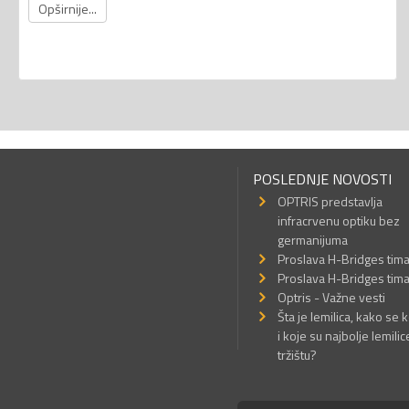
Opširnije...
POSLEDNJE NOVOSTI
OPTRIS predstavlja
infracrvenu optiku bez
germanijuma
Proslava H-Bridges tim
Proslava H-Bridges tim
Optris - Važne vesti
Šta je lemilica, kako se k
i koje su najbolje lemilic
tržištu?