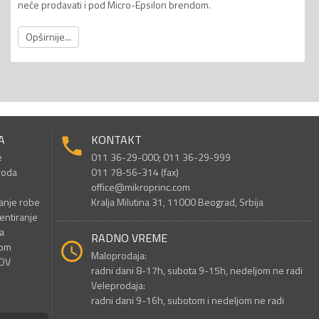
neće prodavati i pod Micro-Epsilon brendom.
Opširnije...
A
KONTAKT
e
011 36-29-000; 011 36-29-999
voda
011 78-56-314 (fax)
office@mikroprinc.com
anje robe
Kralja Milutina 31, 11000 Beograd, Srbija
entiranje
a
RADNO VREME
nom
Maloprodaja:
PDV
radni dani 8-17h, subota 9-15h, nedeljom ne radi
Veleprodaja:
radni dani 9-16h, subotom i nedeljom ne radi