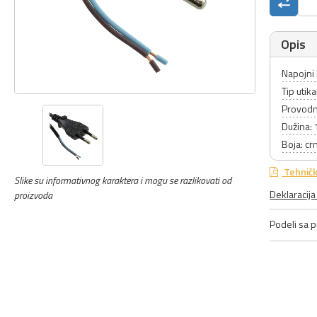
Opis
Napojni 
Tip utik
Provodn
Dužina:
Boja: cr
Tehničk
Slike su informativnog karaktera i mogu se razlikovati od
Deklaracij
proizvoda
Podeli sa pr