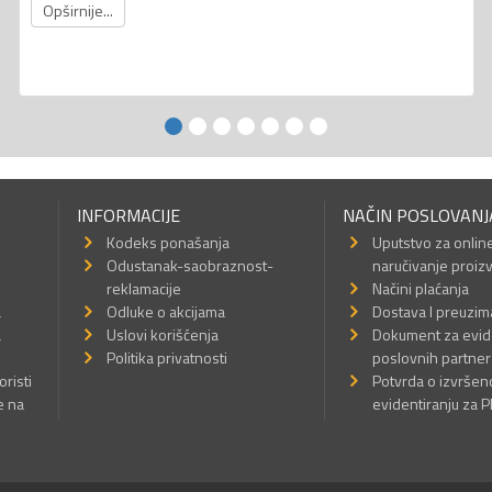
Opširnije...
INFORMACIJE
NAČIN POSLOVANJ
Kodeks ponašanja
Uputstvo za onlin
Odustanak-saobraznost-
naručivanje proiz
reklamacije
Načini plaćanja
a
Odluke o akcijama
Dostava I preuzim
a
Uslovi korišćenja
Dokument za evid
Politika privatnosti
poslovnih partner
oristi
Potvrda o izvrše
e na
evidentiranju za 