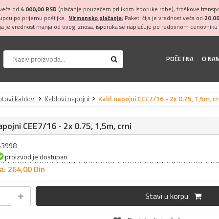
 veća od
4.000,00 RSD
(plaćanje pouzećem prilikom isporuke robe), troškove transpor
kupcu po prijemu pošiljke.
Virmansko plaćanje:
Paketi čija je vrednost veća od
20.0
ija je vrednost manja od ovog iznosa, isporuka se naplaćuje po redovnom cenovniku 
POČETNA
O NA
tovi kablovi
Kablovi napojni
Kabl napojni CEE7/16 - 2x 0.75, 1,5m, cr
apojni CEE7/16 - 2x 0.75, 1,5m, crni
053998
proizvod je dostupan
a: 264,
00
Din
Stavi u korpu