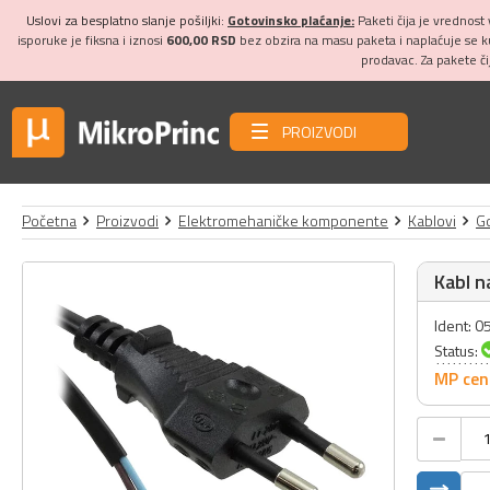
Uslovi za besplatno slanje pošiljki:
Gotovinsko plaćanje:
Paketi čija je vrednost
isporuke je fiksna i iznosi
600,00 RSD
bez obzira na masu paketa i naplaćuje se 
prodavac. Za pakete č
PROIZVODI
Početna
Proizvodi
Elektromehaničke komponente
Kablovi
Go
Kabl n
Ident: 
Status:
MP cen