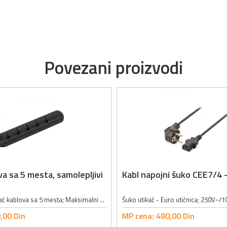
Povezani proizvodi
va sa 5 mesta, samolepljivi
Kabl napojni šuko CEE7/4 -
Samolepljivi držač kablova sa 5 mesta; Maksimalni ukupni prečnik kablova: 5mm; Boja: crna;
,
00
Din
MP cena:
480,
00
Din