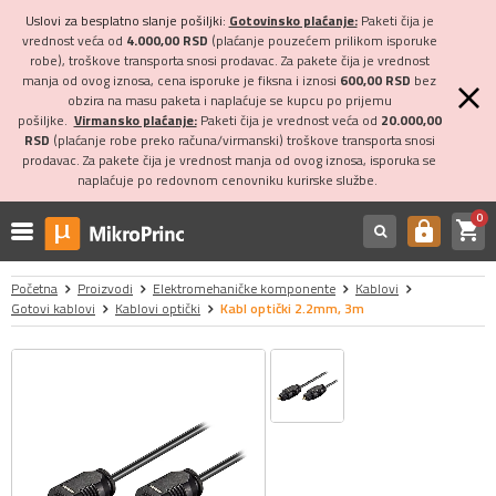
Uslovi za besplatno slanje pošiljki:
Gotovinsko plaćanje:
Paketi čija je
vrednost veća od
4.000,00 RSD
(plaćanje pouzećem prilikom isporuke
robe), troškove transporta snosi prodavac. Za pakete čija je vrednost
manja od ovog iznosa, cena isporuke je fiksna i iznosi
600,00 RSD
bez
obzira na masu paketa i naplaćuje se kupcu po prijemu
pošiljke.
Virmansko plaćanje:
Paketi čija je vrednost veća od
20.000,00
RSD
(plaćanje robe preko računa/virmanski) troškove transporta snosi
prodavac. Za pakete čija je vrednost manja od ovog iznosa, isporuka se
naplaćuje po redovnom cenovniku kurirske službe.
0
shopping_cart
https
Početna
Proizvodi
Elektromehaničke komponente
Kablovi
Gotovi kablovi
Kablovi optički
Kabl optički 2.2mm, 3m