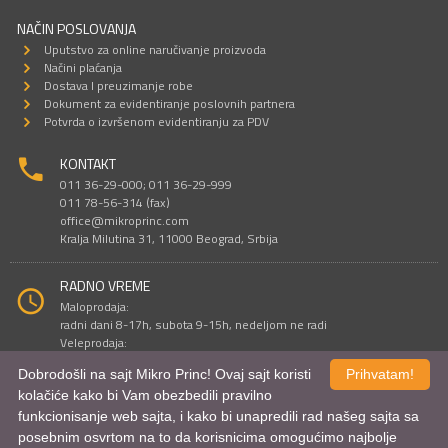
NAČIN POSLOVANJA
Uputstvo za online naručivanje proizvoda
Načini plaćanja
Dostava I preuzimanje robe
Dokument za evidentiranje poslovnih partnera
Potvrda o izvršenom evidentiranju za PDV
KONTAKT
011 36-29-000; 011 36-29-999
011 78-56-314 (fax)
office@mikroprinc.com
Kralja Milutina 31, 11000 Beograd, Srbija
RADNO VREME
Maloprodaja:
radni dani 8-17h, subota 9-15h, nedeljom ne radi
Veleprodaja:
radni dani 9-16h, subotom i nedeljom ne radi
Dobrodošli na sajt Mikro Princ! Ovaj sajt koristi
Prihvatam!
kolačiće kako bi Vam obezbedili pravilno
funkcionisanje web sajta, i kako bi unapredili rad našeg sajta sa
Sve cene su iskazane u dinarima. PDV je uračunat u cenu.
posebnim osvrtom na to da korisnicima omogućimo najbolje
© Mikro Princ 1999 - 2026. Sva prava su zadržana.