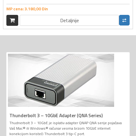
MP cena:
3.180,
00
Din
Detaljnije
Thunderbolt 3 – 10GbE Adapter (QNA Series)
Thudnerbolt 3 – 10GbE je isplativ adapter QNAP QNA serije pojačava
Vaš Mac® ili Windows® računar veoma brzom 10GbE internet
konekcijom koristeći Thunderbolt 3 tip-C port.