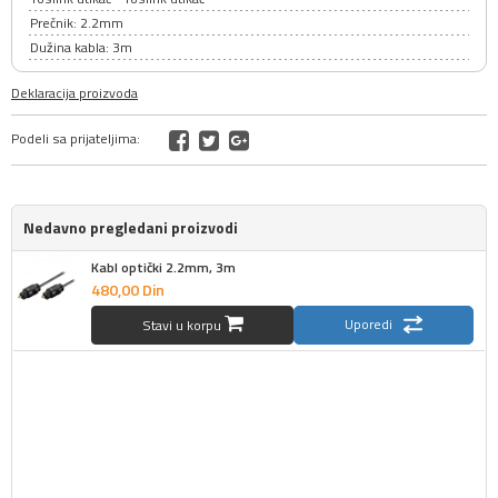
Prečnik: 2.2mm
Dužina kabla: 3m
Deklaracija proizvoda
Podeli sa prijateljima:
Nedavno pregledani proizvodi
Kabl optički 2.2mm, 3m
480,
00
Din
Uporedi
Stavi u korpu