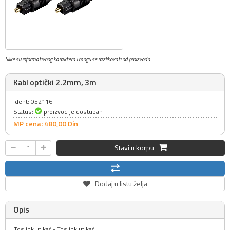
Slike su informativnog karaktera i mogu se razlikovati od proizvoda
Kabl optički 2.2mm, 3m
Ident: 052116
Status:
proizvod je dostupan
MP cena: 480,
00
Din
Stavi u korpu
Dodaj u listu želja
Opis
Toslink utikač - Toslink utikač