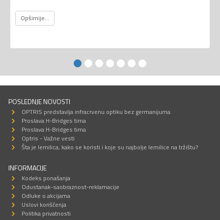
Opširnije...
POSLEDNJE NOVOSTI
OPTRIS predstavlja infracrvenu optiku bez germanijuma
Proslava H-Bridges tima
Proslava H-Bridges tima
Optris - Važne vesti
Šta je lemilica, kako se koristi i koje su najbolje lemilice na tržištu?
INFORMACIJE
Kodeks ponašanja
Odustanak-saobraznost-reklamacije
Odluke o akcijama
Uslovi korišćenja
Politika privatnosti