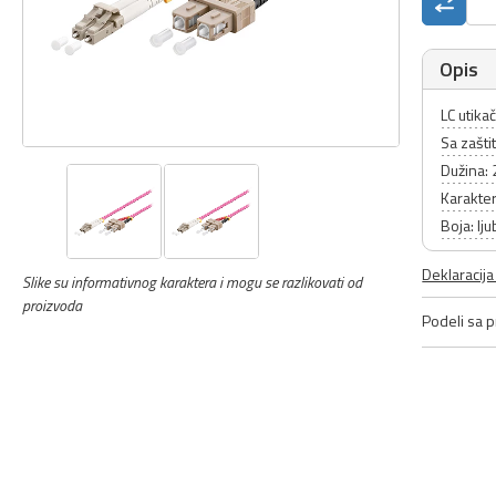
Opis
LC utikač
Sa zašt
Dužina:
Karakter
Boja: lju
Deklaracij
Slike su informativnog karaktera i mogu se razlikovati od
proizvoda
Podeli sa pr