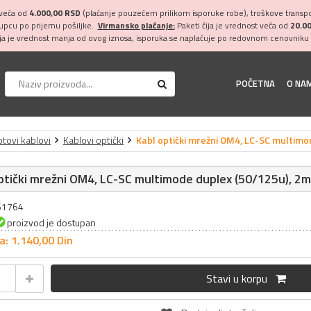
 veća od
4.000,00 RSD
(plaćanje pouzećem prilikom isporuke robe), troškove transpor
kupcu po prijemu pošiljke.
Virmansko plaćanje:
Paketi čija je vrednost veća od
20.0
ija je vrednost manja od ovog iznosa, isporuka se naplaćuje po redovnom cenovniku 
POČETNA
O NA
tovi kablovi
Kablovi optički
Kabl optički mrežni OM4, LC-SC multimo
ptički mrežni OM4, LC-SC multimode duplex (50/125u), 2
061764
proizvod je dostupan
a: 1.140,
00
Din
Stavi u korpu