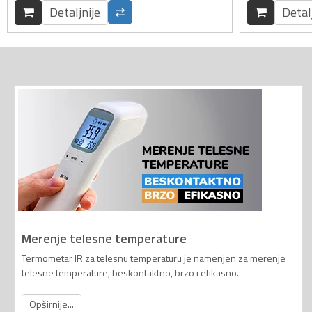
Detaljnije
Detal
Merenje telesne temperature
Termometar IR za telesnu temperaturu je namenjen za merenje
telesne temperature, beskontaktno, brzo i efikasno.
Opširnije...