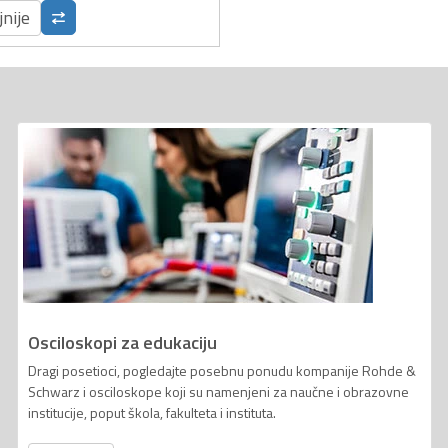
jnije
Osciloskopi za edukaciju
Dragi posetioci, pogledajte posebnu ponudu kompanije Rohde &
Schwarz i osciloskope koji su namenjeni za naučne i obrazovne
institucije, poput škola, fakulteta i instituta.