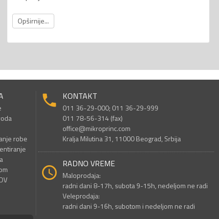
Opširnije...
A
KONTAKT
e
011 36-29-000; 011 36-29-999
voda
011 78-56-314 (fax)
office@mikroprinc.com
anje robe
Kralja Milutina 31, 11000 Beograd, Srbija
entiranje
a
RADNO VREME
nom
Maloprodaja:
PDV
radni dani 8-17h, subota 9-15h, nedeljom ne radi
Veleprodaja:
radni dani 9-16h, subotom i nedeljom ne radi