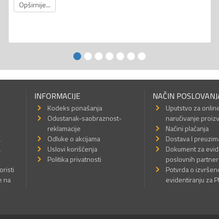
Opširnije...
INFORMACIJE
NAČIN POSLOVANJ
Kodeks ponašanja
Uputstvo za onlin
Odustanak-saobraznost-
naručivanje proiz
reklamacije
Načini plaćanja
a
Odluke o akcijama
Dostava I preuzim
a
Uslovi korišćenja
Dokument za evid
Politika privatnosti
poslovnih partner
oristi
Potvrda o izvrše
e na
evidentiranju za 