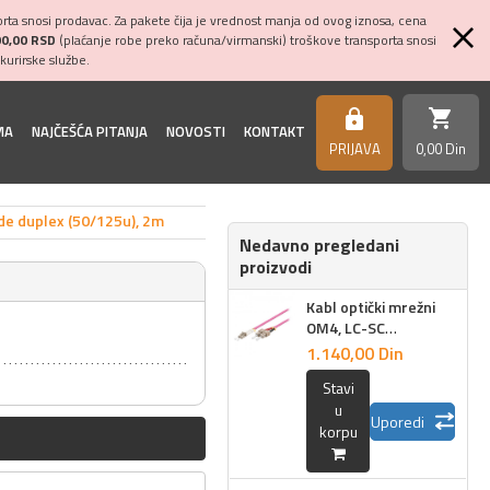
ta snosi prodavac. Za pakete čija je vrednost manja od ovog iznosa, cena
00,00 RSD
(plaćanje robe preko računa/virmanski) troškove transporta snosi
kurirske službe.
shopping_cart
https
MA
NAJČEŠĆA PITANJA
NOVOSTI
KONTAKT
PRIJAVA
0,
00
Din
de duplex (50/125u), 2m
Nedavno pregledani
proizvodi
m
Kabl optički mrežni
OM4, LC-SC
multimode duplex
1.140,
00
Din
(50/125u), 2m
Stavi
u
Uporedi
korpu