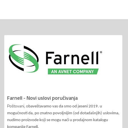
Farnell - Novi uslovi poručivanja
Poštovani, o
baveštavamo vas da smo od jeseni 2019. u
mogućnosti da, po znatno povoljnijim (od dotadašnjih) uslovima,
nudimo proizvode koji se mogu naći u prodajnom katalogu
kompanije Farnell.