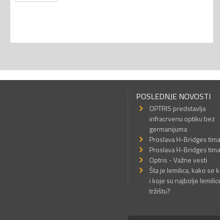
POSLEDNJE NOVOSTI
OPTRIS predstavlja
infracrvenu optiku bez
germanijuma
Proslava H-Bridges tim
Proslava H-Bridges tim
Optris - Važne vesti
Šta je lemilica, kako se k
i koje su najbolje lemilic
tržištu?