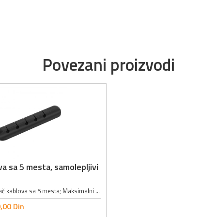
Povezani proizvodi
va sa 5 mesta, samolepljivi
Samolepljivi držač kablova sa 5 mesta; Maksimalni ukupni prečnik kablova: 5mm; Boja: crna;
,
00
Din