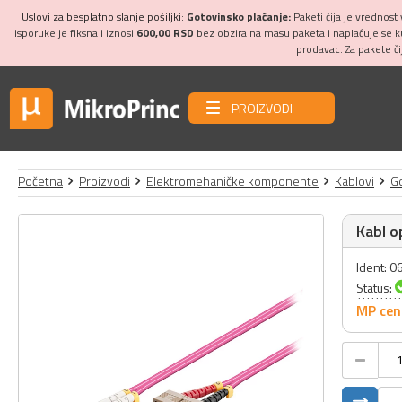
Uslovi za besplatno slanje pošiljki:
Gotovinsko plaćanje:
Paketi čija je vrednost
isporuke je fiksna i iznosi
600,00 RSD
bez obzira na masu paketa i naplaćuje se 
prodavac. Za pakete č
PROIZVODI
Početna
Proizvodi
Elektromehaničke komponente
Kablovi
Go
Kabl o
Ident: 
Status:
MP cen