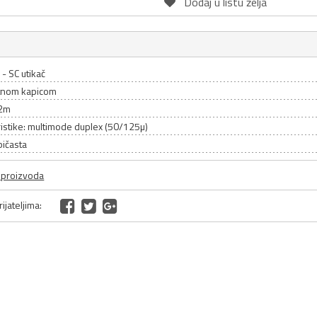
Dodaj u listu želja
 - SC utikač
itnom kapicom
 2m
istike: multimode duplex (50/125µ)
bičasta
a proizvoda
ijateljima: