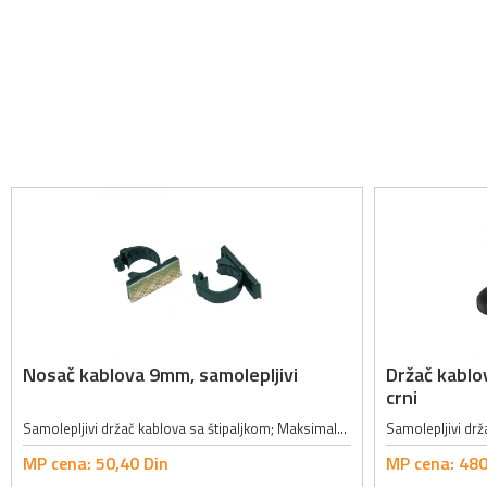
Nosač kablova 9mm, samolepljivi
Držač kablo
crni
Samolepljivi držač kablova sa štipaljkom; Maksimalni ukupni prečnik kablova: 9mm
MP cena:
50,
40
Din
MP cena:
480