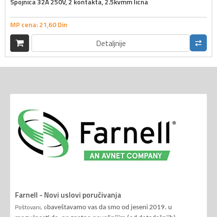
Spojnica 32A 250V, 2 kontakta, 2.5kvmm licna
MP cena:
21,
60
Din
Detaljnije
Farnell - Novi uslovi poručivanja
Poštovani, o
baveštavamo vas da smo od jeseni 2019. u