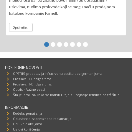
mogućnosti da, po znatno povoljnijim (od dotadašnjih)
uslovima, nudimo proizvode koji se mogu naći u prodajnom
katalogu kompanije Farnell.
Opširnije...
POSLEDNJE NOVOSTI
OPTRIS predstavlja infracrvenu optiku bez germanijuma
Proslava H-Bridges tima
Proslava H-Bridges tima
Optris - Važne vesti
Šta je lemilica, kako se koristi i koje su najbolje lemilice na tržištu?
INFORMACIJE
Kodeks ponašanja
Odustanak-saobraznost-reklamacije
Odluke o akcijama
Uslovi korišćenja