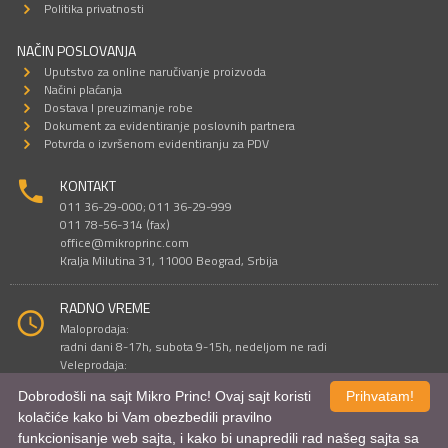
Politika privatnosti
NAČIN POSLOVANJA
Uputstvo za online naručivanje proizvoda
Načini plaćanja
Dostava I preuzimanje robe
Dokument za evidentiranje poslovnih partnera
Potvrda o izvršenom evidentiranju za PDV
KONTAKT
011 36-29-000; 011 36-29-999
011 78-56-314 (fax)
office@mikroprinc.com
Kralja Milutina 31, 11000 Beograd, Srbija
RADNO VREME
Maloprodaja:
radni dani 8-17h, subota 9-15h, nedeljom ne radi
Veleprodaja:
radni dani 9-16h, subotom i nedeljom ne radi
Dobrodošli na sajt Mikro Princ! Ovaj sajt koristi
Prihvatam!
kolačiće kako bi Vam obezbedili pravilno
funkcionisanje web sajta, i kako bi unapredili rad našeg sajta sa
Sve cene su iskazane u dinarima. PDV je uračunat u cenu.