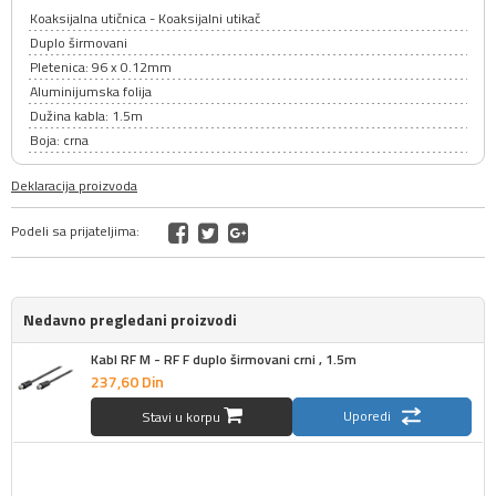
Koaksijalna utičnica - Koaksijalni utikač
Duplo širmovani
Pletenica: 96 x 0.12mm
Aluminijumska folija
Dužina kabla: 1.5m
Boja: crna
Deklaracija proizvoda
Podeli sa prijateljima:
Nedavno pregledani proizvodi
Kabl RF M - RF F duplo širmovani crni , 1.5m
237,
60
Din
Uporedi
Stavi u korpu