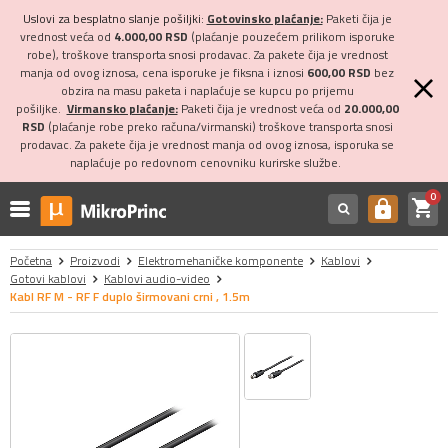
Uslovi za besplatno slanje pošiljki:
Gotovinsko plaćanje:
Paketi čija je
vrednost veća od
4.000,00 RSD
(plaćanje pouzećem prilikom isporuke
robe), troškove transporta snosi prodavac. Za pakete čija je vrednost
manja od ovog iznosa, cena isporuke je fiksna i iznosi
600,00 RSD
bez
obzira na masu paketa i naplaćuje se kupcu po prijemu
pošiljke.
Virmansko plaćanje:
Paketi čija je vrednost veća od
20.000,00
RSD
(plaćanje robe preko računa/virmanski) troškove transporta snosi
prodavac. Za pakete čija je vrednost manja od ovog iznosa, isporuka se
naplaćuje po redovnom cenovniku kurirske službe.
0
shopping_cart
https
Početna
Proizvodi
Elektromehaničke komponente
Kablovi
Gotovi kablovi
Kablovi audio-video
Kabl RF M - RF F duplo širmovani crni , 1.5m