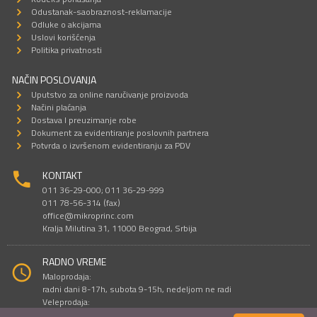
Odustanak-saobraznost-reklamacije
Odluke o akcijama
Uslovi korišćenja
Politika privatnosti
NAČIN POSLOVANJA
Uputstvo za online naručivanje proizvoda
Načini plaćanja
Dostava I preuzimanje robe
Dokument za evidentiranje poslovnih partnera
Potvrda o izvršenom evidentiranju za PDV
KONTAKT
011 36-29-000; 011 36-29-999
011 78-56-314 (fax)
office@mikroprinc.com
Kralja Milutina 31, 11000 Beograd, Srbija
RADNO VREME
Maloprodaja:
radni dani 8-17h, subota 9-15h, nedeljom ne radi
Veleprodaja:
radni dani 9-16h, subotom i nedeljom ne radi