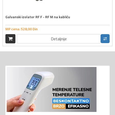
Galvanski izolator RF F - RF M na kabliću
MP cena:
528,
00
Din
Detaljnije