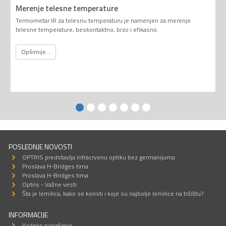
Merenje telesne temperature
Termometar IR za telesnu temperaturu je namenjen za merenje
telesne temperature, beskontaktno, brzo i efikasno.
Opširnije...
POSLEDNJE NOVOSTI
OPTRIS predstavlja infracrvenu optiku bez germanijuma
Proslava H-Bridges tima
Proslava H-Bridges tima
Optris - Važne vesti
Šta je lemilica, kako se koristi i koje su najbolje lemilice na tržištu?
INFORMACIJE
Kodeks ponašanja