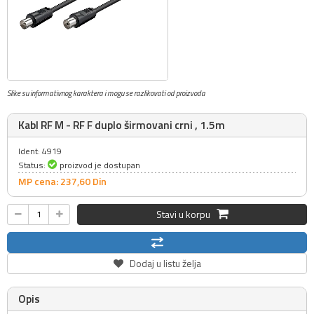
Slike su informativnog karaktera i mogu se razlikovati od proizvoda
Kabl RF M - RF F duplo širmovani crni , 1.5m
Ident: 4919
Status:
proizvod je dostupan
MP cena: 237,
60
Din
Stavi u korpu
Dodaj u listu želja
Opis