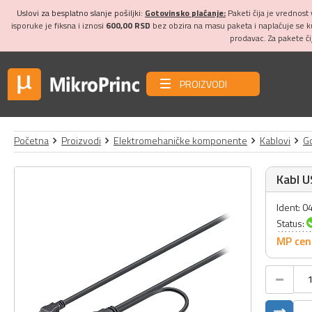
Uslovi za besplatno slanje pošiljki:
Gotovinsko plaćanje:
Paketi čija je vrednost
isporuke je fiksna i iznosi
600,00 RSD
bez obzira na masu paketa i naplaćuje se 
prodavac. Za pakete č
PROIZVODI
Početna
Proizvodi
Elektromehaničke komponente
Kablovi
Go
Kabl U
Ident: 
Status:
MP cen