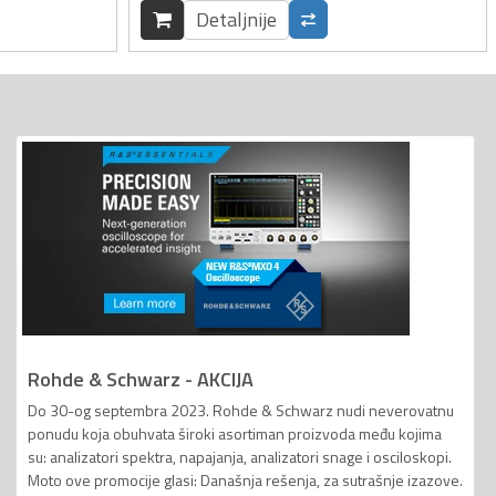
Detaljnije
Rohde & Schwarz - AKCIJA
Do 30-og septembra 2023. Rohde & Schwarz nudi neverovatnu
ponudu koja obuhvata široki asortiman proizvoda među kojima
su: analizatori spektra, napajanja, analizatori snage i osciloskopi.
Moto ove promocije glasi: Današnja rešenja, za sutrašnje izazove.