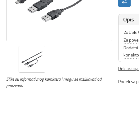
Opis
2x USB A
Za povez
Dodatni 
konekto
Deklaracij
Slike su informativnog karaktera i mogu se razlikovati od
Podeli sa pr
proizvoda