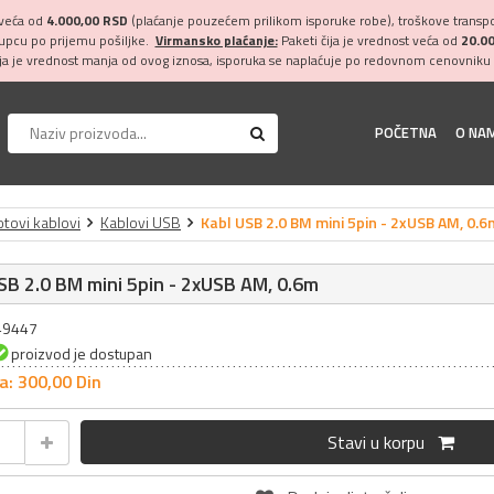
 veća od
4.000,00 RSD
(plaćanje pouzećem prilikom isporuke robe), troškove transpor
kupcu po prijemu pošiljke.
Virmansko plaćanje:
Paketi čija je vrednost veća od
20.0
ija je vrednost manja od ovog iznosa, isporuka se naplaćuje po redovnom cenovniku 
POČETNA
O NA
tovi kablovi
Kablovi USB
Kabl USB 2.0 BM mini 5pin - 2xUSB AM, 0.6
SB 2.0 BM mini 5pin - 2xUSB AM, 0.6m
049447
proizvod je dostupan
a: 300,
00
Din
Stavi u korpu