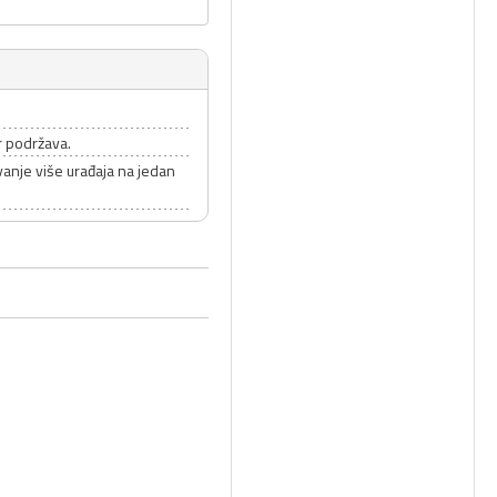
r podržava.
vanje više urađaja na jedan