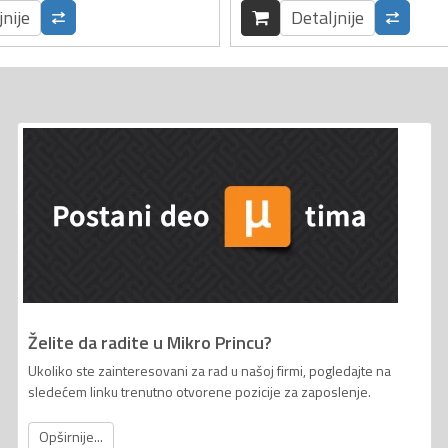
jnije
Detaljnije
Želite da radite u Mikro Princu?
Ukoliko ste zainteresovani za rad u našoj firmi, pogledajte na
sledećem linku trenutno otvorene pozicije za zaposlenje.
Opširnije...