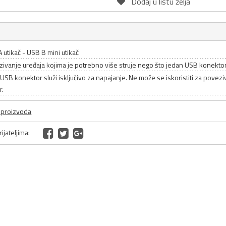
Dodaj u listu želja
 utikač - USB B mini utikač
ivanje uređaja kojima je potrebno više struje nego što jedan USB konekto
USB konektor služi isključivo za napajanje. Ne može se iskoristiti za povezi
r.
a proizvoda
ijateljima: