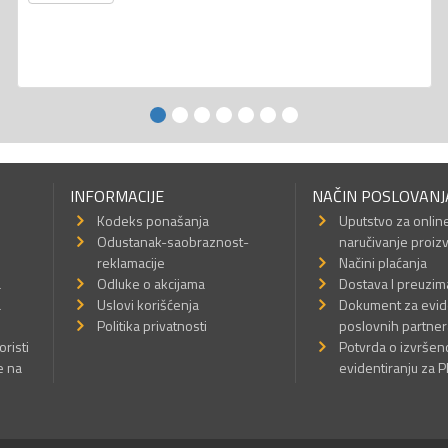
INFORMACIJE
NAČIN POSLOVANJ
Kodeks ponašanja
Uputstvo za onlin
Odustanak-saobraznost-
naručivanje proiz
reklamacije
Načini plaćanja
a
Odluke o akcijama
Dostava I preuzim
a
Uslovi korišćenja
Dokument za evid
Politika privatnosti
poslovnih partner
oristi
Potvrda o izvrše
e na
evidentiranju za 