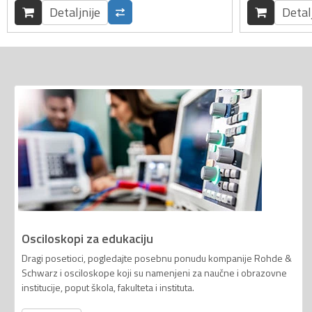
Detaljnije
Detal
Osciloskopi za edukaciju
Dragi posetioci, pogledajte posebnu ponudu kompanije Rohde &
Schwarz i osciloskope koji su namenjeni za naučne i obrazovne
institucije, poput škola, fakulteta i instituta.