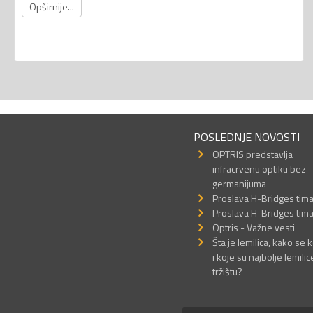
Opširnije...
POSLEDNJE NOVOSTI
OPTRIS predstavlja
infracrvenu optiku bez
germanijuma
Proslava H-Bridges tim
Proslava H-Bridges tim
Optris - Važne vesti
Šta je lemilica, kako se k
i koje su najbolje lemilic
tržištu?