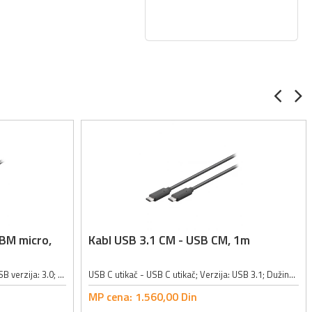
 BM micro,
Kabl USB 3.1 CM - USB CM, 1m
USB A utikač - USB B micro utikač; USB verzija: 3.0; Maksimalna brzina prenosa: 5Gbit/s; AWG vrednost: 30; Materijal izrade provodnika: bakar; Dužina kabla: 1.8m; Boja: crna;
USB C utikač - USB C utikač; Verzija: USB 3.1; Dužina kabla: 1m; Boja: crna
MP cena:
1.560,
00
Din