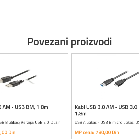
Povezani proizvodi
0 AM - USB BM, 1.8m
Kabl USB 3.0 AM - USB 3.0
1.8m
USB A utikač - USB B utikač; Verzija: USB 2.0; Dužina kabla: 1.8m; Boja: crna;
,
00
Din
MP cena:
780,
00
Din