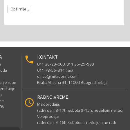
Opširnije...
A
KONTAKT
e
011 36-29-000; 011 36-29-999
voda
011 78-56-314 (fax)
office@mikroprinc.com
anje robe
Kralja Milutina 31, 11000 Beograd, Srbija
entiranje
a
RADNO VREME
nom
Maloprodaja:
PDV
radni dani 8-17h, subota 9-15h, nedeljom ne radi
Veleprodaja:
radni dani 9-16h, subotom i nedeljom ne radi