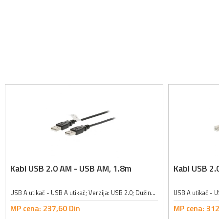
Kabl USB 2.0 AM - USB AM, 1.8m
Kabl USB 2.
USB A utikač - USB A utikač; Verzija: USB 2.0; Dužina kabla: 1.8m; Boja: crna;
MP cena:
237,
60
Din
MP cena:
312