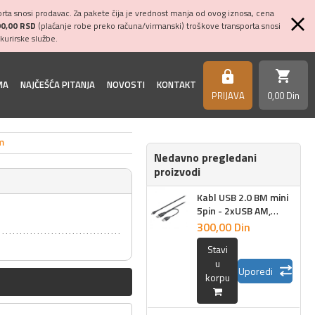
ta snosi prodavac. Za pakete čija je vrednost manja od ovog iznosa, cena
00,00 RSD
(plaćanje robe preko računa/virmanski) troškove transporta snosi
kurirske službe.
shopping_cart
https
MA
NAJČEŠĆA PITANJA
NOVOSTI
KONTAKT
PRIJAVA
0,
00
Din
m
Nedavno pregledani
proizvodi
Kabl USB 2.0 BM mini
5pin - 2xUSB AM,
0.6m
300,
00
Din
Stavi
u
Uporedi
korpu