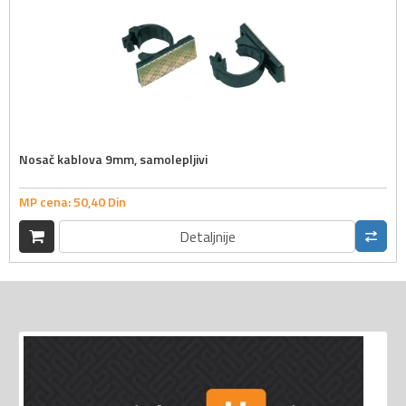
Nosač kablova 9mm, samolepljivi
MP cena:
50,
40
Din
Detaljnije