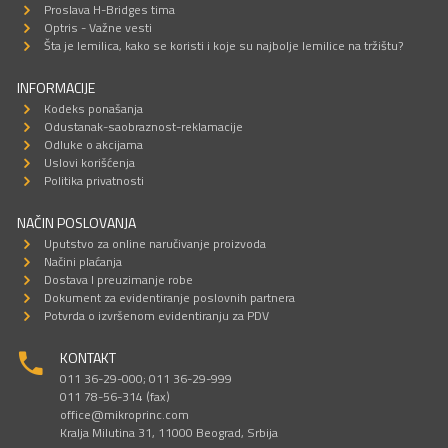
Proslava H-Bridges tima
Optris - Važne vesti
Šta je lemilica, kako se koristi i koje su najbolje lemilice na tržištu?
INFORMACIJE
Kodeks ponašanja
Odustanak-saobraznost-reklamacije
Odluke o akcijama
Uslovi korišćenja
Politika privatnosti
NAČIN POSLOVANJA
Uputstvo za online naručivanje proizvoda
Načini plaćanja
Dostava I preuzimanje robe
Dokument za evidentiranje poslovnih partnera
Potvrda o izvršenom evidentiranju za PDV
KONTAKT
011 36-29-000; 011 36-29-999
011 78-56-314 (fax)
office@mikroprinc.com
Kralja Milutina 31, 11000 Beograd, Srbija