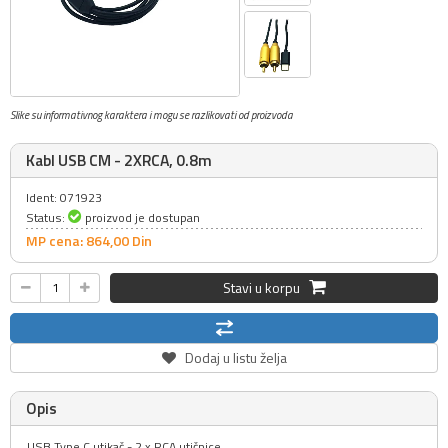
Slike su informativnog karaktera i mogu se razlikovati od proizvoda
Kabl USB CM - 2XRCA, 0.8m
Ident: 071923
Status:
proizvod je dostupan
MP cena: 864,
00
Din
Stavi u korpu
Dodaj u listu želja
Opis
USB Type C utikač - 2 x RCA utičnice