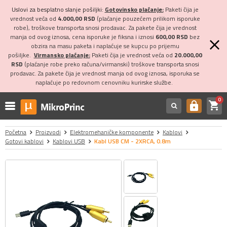
Uslovi za besplatno slanje pošiljki:
Gotovinsko plaćanje:
Paketi čija je
vrednost veća od
4.000,00 RSD
(plaćanje pouzećem prilikom isporuke
robe), troškove transporta snosi prodavac. Za pakete čija je vrednost
manja od ovog iznosa, cena isporuke je fiksna i iznosi
600,00 RSD
bez
obzira na masu paketa i naplaćuje se kupcu po prijemu
pošiljke.
Virmansko plaćanje:
Paketi čija je vrednost veća od
20.000,00
RSD
(plaćanje robe preko računa/virmanski) troškove transporta snosi
prodavac. Za pakete čija je vrednost manja od ovog iznosa, isporuka se
naplaćuje po redovnom cenovniku kurirske službe.
0
shopping_cart
https
Početna
Proizvodi
Elektromehaničke komponente
Kablovi
Gotovi kablovi
Kablovi USB
Kabl USB CM - 2XRCA, 0.8m