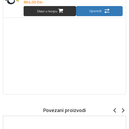
864,
00
Din
Uporedi
Stavi u korpu
Povezani proizvodi