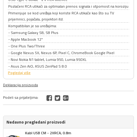
Pozlaćeni RCA utikači za optimalan prenos signala i otpornost na koroziju
Primenjuje se kod uređaja koji koriste RCA utikače kao što su TV
prijemnici, pojačala, projektori itd.
Kompatibilan je sa uređajima:
- Samsung Galaxy S8, S8 Plus
- Apple Macbook 12"
- One Plus Two/Three
- Google Nexus 5X, Nexus 6P, Pixel C, ChromeBook Google Pixel
- Novi Nokia N1 tablet, Lumia 950, Lumia 950XL
- Asus Zen AiO, ASUS ZenPad S 8.0
Pogledaj više
Deklaracija proizvoda
Podeli sa prijateljima:
Nedavno pregledani proizvodi
Kabl USB CM - 2XRCA, 0.8m