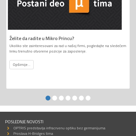
Želite da radite u Mikro Princu?
Ukoliko ste zainteresovani za rad u našoj firmi, pogledajte na sledećem
linku trenutno otvorene pozicije za zaposlenje.
Opširnije...
POSLEDNJE NOVOSTI
OPTRIS predstavlja infracrvenu optiku bez germanijuma
Proslava H-Bridges tima