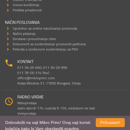
Uslovi korišćenja
Politika privatnosti
NAČIN POSLOVANJA
Uputstvo za online naručivanje proizvoda
Načini plaćanja
Dostava I preuzimanje robe
Dokument za evidentiranje poslovnih partnera
Potvrda o izvršenom evidentiranju za PDV
KONTAKT
011 36-29-000; 011 36-29-999
011 78-56-314 (fax)
office@mikroprinc.com
Kralja Milutina 31, 11000 Beograd, Srbija
RADNO VREME
Maloprodaja:
radni dani 8-17h, subota 9-15h, nedeljom ne radi
Veleprodaja:
radni dani 9-16h, subotom i nedeljom ne radi
Dobrodošli na sajt Mikro Princ! Ovaj sajt koristi
Prihvatam!
kolačiće kako bi Vam obezbedili pravilno