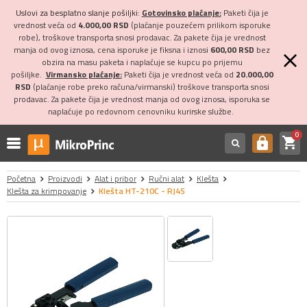
Uslovi za besplatno slanje pošiljki:
Gotovinsko plaćanje:
Paketi čija je
vrednost veća od
4.000,00 RSD
(plaćanje pouzećem prilikom isporuke
robe), troškove transporta snosi prodavac. Za pakete čija je vrednost
manja od ovog iznosa, cena isporuke je fiksna i iznosi
600,00 RSD
bez
obzira na masu paketa i naplaćuje se kupcu po prijemu
pošiljke.
Virmansko plaćanje:
Paketi čija je vrednost veća od
20.000,00
RSD
(plaćanje robe preko računa/virmanski) troškove transporta snosi
prodavac. Za pakete čija je vrednost manja od ovog iznosa, isporuka se
naplaćuje po redovnom cenovniku kurirske službe.
0
shopping_cart
https
Početna
Proizvodi
Alat i pribor
Ručni alat
Klešta
Klešta za krimpovanje
Klešta HT-210C - RJ45