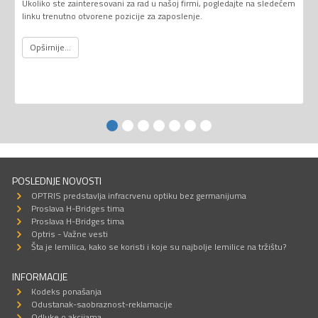
Ukoliko ste zainteresovani za rad u našoj firmi, pogledajte na sledećem
linku trenutno otvorene pozicije za zaposlenje.
Opširnije...
POSLEDNJE NOVOSTI
OPTRIS predstavlja infracrvenu optiku bez germanijuma
Proslava H-Bridges tima
Proslava H-Bridges tima
Optris - Važne vesti
Šta je lemilica, kako se koristi i koje su najbolje lemilice na tržištu?
INFORMACIJE
Kodeks ponašanja
Odustanak-saobraznost-reklamacije
Odluke o akcijama