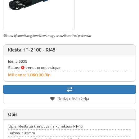
Slike su informativnog karaktera i mogu se razlikovati od proizvoda
Klešta HT-210C - RJ45
Ident: 5305
Status:
trenutno nedostupan
MP cena: 1.860,
00
Din
Dodaj u listu želja
Opis
Opis: klešta za krimpovanje konektora RJ-45
Dužina: 190mm