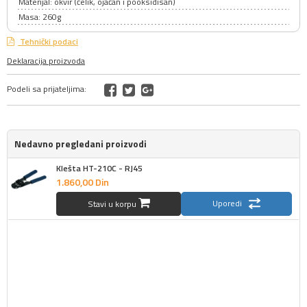
Materijal: okvir (čelik, ojačan i pooksidisan)
Masa: 260g
Tehnički podaci
Deklaracija proizvoda
Podeli sa prijateljima:
Nedavno pregledani proizvodi
Klešta HT-210C - RJ45
1.860,
00
Din
Uporedi
Stavi u korpu