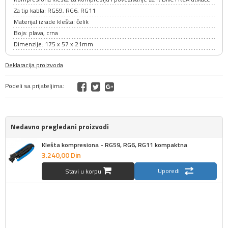
Za tip kabla: RG59, RG6, RG11
Materijal izrade klešta: čelik
Boja: plava, crna
Dimenzije: 175 x 57 x 21mm
Deklaracija proizvoda
Podeli sa prijateljima:
Nedavno pregledani proizvodi
Klešta kompresiona - RG59, RG6, RG11 kompaktna
3.240,
00
Din
Uporedi
Stavi u korpu