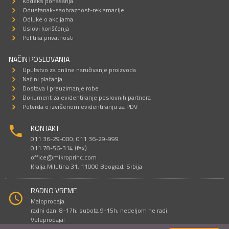
Kodeks ponašanja
Odustanak-saobraznost-reklamacije
Odluke o akcijama
Uslovi korišćenja
Politika privatnosti
NAČIN POSLOVANJA
Uputstvo za online naručivanje proizvoda
Načini plaćanja
Dostava I preuzimanje robe
Dokument za evidentiranje poslovnih partnera
Potvrda o izvršenom evidentiranju za PDV
KONTAKT
011 36-29-000; 011 36-29-999
011 78-56-314 (fax)
office@mikroprinc.com
Kralja Milutina 31, 11000 Beograd, Srbija
RADNO VREME
Maloprodaja:
radni dani 8-17h, subota 9-15h, nedeljom ne radi
Veleprodaja:
radni dani 9-16h, subotom i nedeljom ne radi