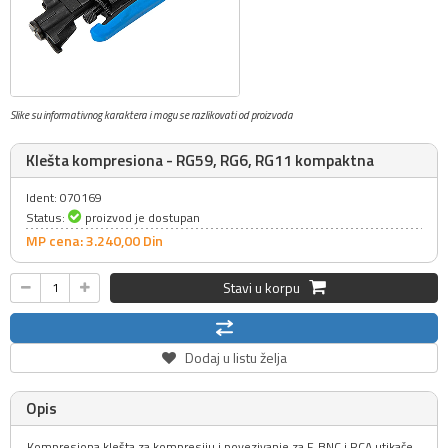
Slike su informativnog karaktera i mogu se razlikovati od proizvoda
Klešta kompresiona - RG59, RG6, RG11 kompaktna
Ident: 070169
Status:
proizvod je dostupan
MP cena: 3.240,
00
Din
Stavi u korpu
Dodaj u listu želja
Opis
Kompresiona klešta za kompresiju i povezivanje za F, BNC i RCA utikače