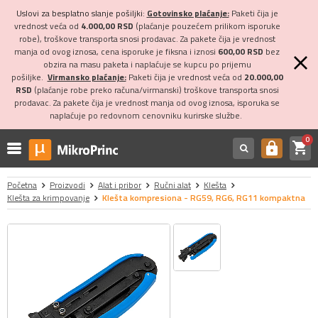
Uslovi za besplatno slanje pošiljki:
Gotovinsko plaćanje:
Paketi čija je
vrednost veća od
4.000,00 RSD
(plaćanje pouzećem prilikom isporuke
robe), troškove transporta snosi prodavac. Za pakete čija je vrednost
manja od ovog iznosa, cena isporuke je fiksna i iznosi
600,00 RSD
bez
obzira na masu paketa i naplaćuje se kupcu po prijemu
pošiljke.
Virmansko plaćanje:
Paketi čija je vrednost veća od
20.000,00
RSD
(plaćanje robe preko računa/virmanski) troškove transporta snosi
prodavac. Za pakete čija je vrednost manja od ovog iznosa, isporuka se
naplaćuje po redovnom cenovniku kurirske službe.
0
shopping_cart
https
Početna
Proizvodi
Alat i pribor
Ručni alat
Klešta
Klešta za krimpovanje
Klešta kompresiona - RG59, RG6, RG11 kompaktna