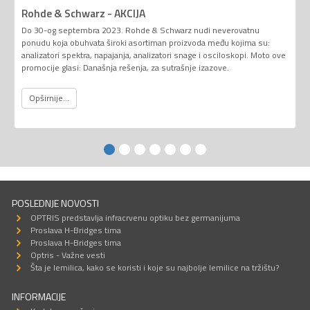
Rohde & Schwarz - AKCIJA
Do 30-og septembra 2023. Rohde & Schwarz nudi neverovatnu
ponudu koja obuhvata široki asortiman proizvoda među kojima su:
analizatori spektra, napajanja, analizatori snage i osciloskopi. Moto ove
promocije glasi: Današnja rešenja, za sutrašnje izazove.
Opširnije...
POSLEDNJE NOVOSTI
OPTRIS predstavlja infracrvenu optiku bez germanijuma
Proslava H-Bridges tima
Proslava H-Bridges tima
Optris - Važne vesti
Šta je lemilica, kako se koristi i koje su najbolje lemilice na tržištu?
INFORMACIJE