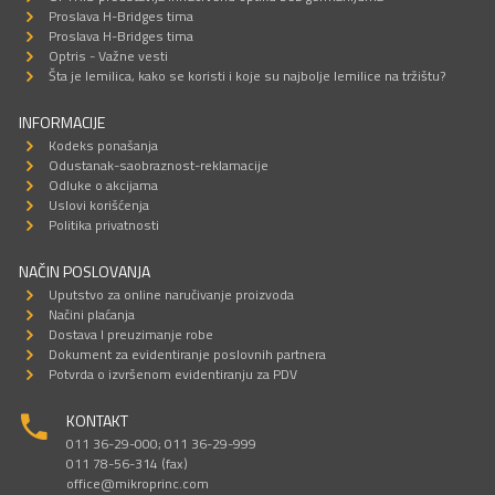
Proslava H-Bridges tima
Proslava H-Bridges tima
Optris - Važne vesti
Šta je lemilica, kako se koristi i koje su najbolje lemilice na tržištu?
INFORMACIJE
Kodeks ponašanja
Odustanak-saobraznost-reklamacije
Odluke o akcijama
Uslovi korišćenja
Politika privatnosti
NAČIN POSLOVANJA
Uputstvo za online naručivanje proizvoda
Načini plaćanja
Dostava I preuzimanje robe
Dokument za evidentiranje poslovnih partnera
Potvrda o izvršenom evidentiranju za PDV
KONTAKT
011 36-29-000; 011 36-29-999
011 78-56-314 (fax)
office@mikroprinc.com