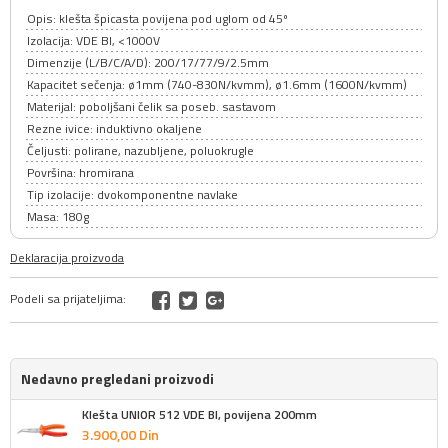
Opis: klešta špicasta povijena pod uglom od 45º
Izolacija: VDE BI, <1000V
Dimenzije (L/B/C/A/D): 200/17/77/9/2.5mm
Kapacitet sečenja: ø1mm (740-830N/kvmm), ø1.6mm (1600N/kvmm)
Materijal: poboljšani čelik sa poseb. sastavom
Rezne ivice: induktivno okaljene
Čeljusti: polirane, nazubljene, poluokrugle
Površina: hromirana
Tip izolacije: dvokomponentne navlake
Masa: 180g
Deklaracija proizvoda
Podeli sa prijateljima:
Nedavno pregledani proizvodi
Klešta UNIOR 512 VDE BI, povijena 200mm
3.900,
00
Din