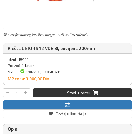
Slike su informativnog karaktera i mogu se razlikovati od proizvoda
Klešta UNIOR 512 VDE BI, povijena 200mm
Ident: 18911
Proizođač:
Unior
Status:
proizvod je dostupan
MP cena: 3.900,
00
Din
Stavi u korpu
Dodaj u listu želja
Opis