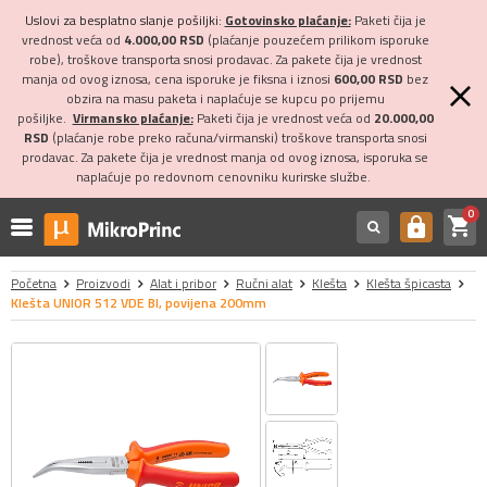
Uslovi za besplatno slanje pošiljki:
Gotovinsko plaćanje:
Paketi čija je
vrednost veća od
4.000,00 RSD
(plaćanje pouzećem prilikom isporuke
robe), troškove transporta snosi prodavac. Za pakete čija je vrednost
manja od ovog iznosa, cena isporuke je fiksna i iznosi
600,00 RSD
bez
obzira na masu paketa i naplaćuje se kupcu po prijemu
pošiljke.
Virmansko plaćanje:
Paketi čija je vrednost veća od
20.000,00
RSD
(plaćanje robe preko računa/virmanski) troškove transporta snosi
prodavac. Za pakete čija je vrednost manja od ovog iznosa, isporuka se
naplaćuje po redovnom cenovniku kurirske službe.
0
shopping_cart
https
Početna
Proizvodi
Alat i pribor
Ručni alat
Klešta
Klešta špicasta
Klešta UNIOR 512 VDE BI, povijena 200mm