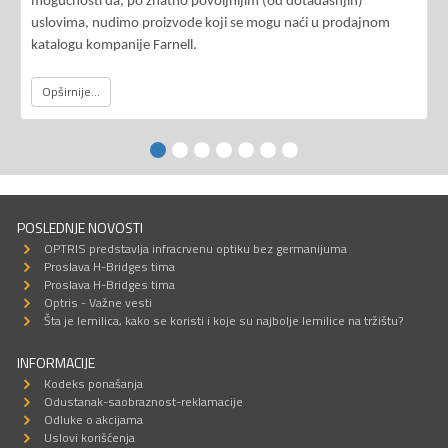
mogućnosti da, po znatno povoljnijim (od dotadašnjih)
uslovima, nudimo proizvode koji se mogu naći u prodajnom
katalogu kompanije Farnell.
Opširnije...
POSLEDNJE NOVOSTI
OPTRIS predstavlja infracrvenu optiku bez germanijuma
Proslava H-Bridges tima
Proslava H-Bridges tima
Optris - Važne vesti
Šta je lemilica, kako se koristi i koje su najbolje lemilice na tržištu?
INFORMACIJE
Kodeks ponašanja
Odustanak-saobraznost-reklamacije
Odluke o akcijama
Uslovi korišćenja