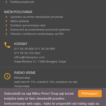
Politika privatnosti
NAČIN POSLOVANJA
Uputstvo za online naručivanje proizvoda
Načini plaćanja
Dostava I preuzimanje robe
Dokument za evidentiranje poslovnih partnera
Potvrda o izvršenom evidentiranju za PDV
KONTAKT
011 36-29-000; 011 36-29-999
011 78-56-314 (fax)
office@mikroprinc.com
Kralja Milutina 31, 11000 Beograd, Srbija
RADNO VREME
Maloprodaja:
radni dani 8-17h, subota 9-15h, nedeljom ne radi
Veleprodaja:
radni dani 9-16h, subotom i nedeljom ne radi
Dobrodošli na sajt Mikro Princ! Ovaj sajt koristi
Prihvatam!
kolačiće kako bi Vam obezbedili pravilno
funkcionisanje web sajta, i kako bi unapredili rad našeg sajta sa
Sve cene su iskazane u dinarima. PDV je uračunat u cenu.