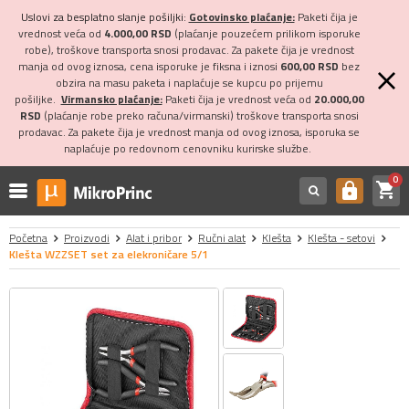
Uslovi za besplatno slanje pošiljki:
Gotovinsko plaćanje:
Paketi čija je
vrednost veća od
4.000,00 RSD
(plaćanje pouzećem prilikom isporuke
robe), troškove transporta snosi prodavac. Za pakete čija je vrednost
manja od ovog iznosa, cena isporuke je fiksna i iznosi
600,00 RSD
bez
obzira na masu paketa i naplaćuje se kupcu po prijemu
pošiljke.
Virmansko plaćanje:
Paketi čija je vrednost veća od
20.000,00
RSD
(plaćanje robe preko računa/virmanski) troškove transporta snosi
prodavac. Za pakete čija je vrednost manja od ovog iznosa, isporuka se
naplaćuje po redovnom cenovniku kurirske službe.
0
shopping_cart
https
Početna
Proizvodi
Alat i pribor
Ručni alat
Klešta
Klešta - setovi
Klešta WZZSET set za elekroničare 5/1