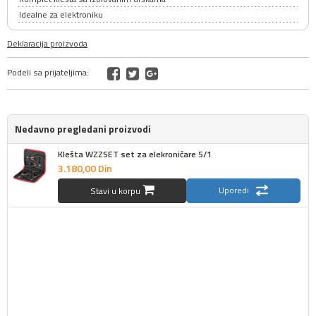
Idealne za elektroniku
Deklaracija proizvoda
Podeli sa prijateljima:
Nedavno pregledani proizvodi
Klešta WZZSET set za elekroničare 5/1
3.180,
00
Din
Uporedi
Stavi u korpu