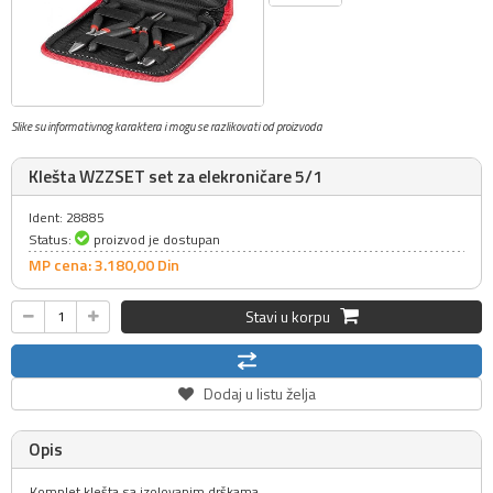
Slike su informativnog karaktera i mogu se razlikovati od proizvoda
Klešta WZZSET set za elekroničare 5/1
Ident: 28885
Status:
proizvod je dostupan
MP cena: 3.180,
00
Din
Stavi u korpu
Dodaj u listu želja
Opis
Komplet klešta sa izolovanim drškama