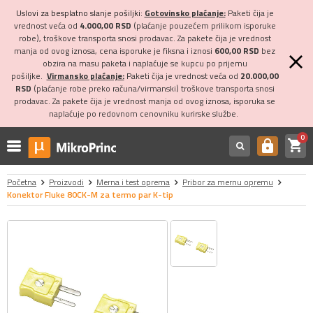
Uslovi za besplatno slanje pošiljki:
Gotovinsko plaćanje:
Paketi čija je
vrednost veća od
4.000,00 RSD
(plaćanje pouzećem prilikom isporuke
robe), troškove transporta snosi prodavac. Za pakete čija je vrednost
manja od ovog iznosa, cena isporuke je fiksna i iznosi
600,00 RSD
bez
obzira na masu paketa i naplaćuje se kupcu po prijemu
pošiljke.
Virmansko plaćanje:
Paketi čija je vrednost veća od
20.000,00
RSD
(plaćanje robe preko računa/virmanski) troškove transporta snosi
prodavac. Za pakete čija je vrednost manja od ovog iznosa, isporuka se
naplaćuje po redovnom cenovniku kurirske službe.
0
shopping_cart
https
Početna
Proizvodi
Merna i test oprema
Pribor za mernu opremu
Konektor Fluke 80CK-M za termo par K-tip