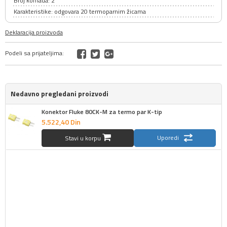
Broj komada: 2
Karakteristike: odgovara 20 termoparnim žicama
Deklaracija proizvoda
Podeli sa prijateljima:
Nedavno pregledani proizvodi
Konektor Fluke 80CK-M za termo par K-tip
5.522,
40
Din
Uporedi
Stavi u korpu