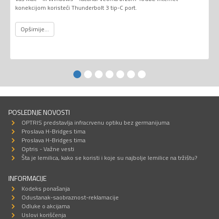
konekcijom koristeći Thunderbolt 3 tip-C port.
Opširnije...
POSLEDNJE NOVOSTI
OPTRIS predstavlja infracrvenu optiku bez germanijuma
Proslava H-Bridges tima
Proslava H-Bridges tima
Optris - Važne vesti
Šta je lemilica, kako se koristi i koje su najbolje lemilice na tržištu?
INFORMACIJE
Kodeks ponašanja
Odustanak-saobraznost-reklamacije
Odluke o akcijama
Uslovi korišćenja