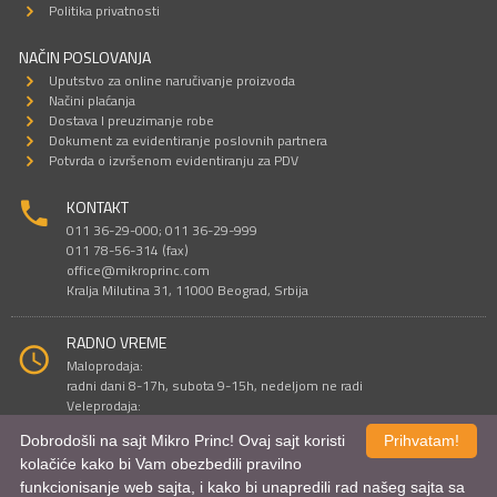
Politika privatnosti
NAČIN POSLOVANJA
Uputstvo za online naručivanje proizvoda
Načini plaćanja
Dostava I preuzimanje robe
Dokument za evidentiranje poslovnih partnera
Potvrda o izvršenom evidentiranju za PDV
KONTAKT
011 36-29-000; 011 36-29-999
011 78-56-314 (fax)
office@mikroprinc.com
Kralja Milutina 31, 11000 Beograd, Srbija
RADNO VREME
Maloprodaja:
radni dani 8-17h, subota 9-15h, nedeljom ne radi
Veleprodaja:
radni dani 9-16h, subotom i nedeljom ne radi
Dobrodošli na sajt Mikro Princ! Ovaj sajt koristi
Prihvatam!
kolačiće kako bi Vam obezbedili pravilno
funkcionisanje web sajta, i kako bi unapredili rad našeg sajta sa
Sve cene su iskazane u dinarima. PDV je uračunat u cenu.