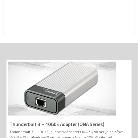
Thunderbolt 3 – 10GbE Adapter (QNA Series)
Thudnerbolt 3 – 10GbE je isplativ adapter QNAP QNA serije pojačava
Vaš Mac® ili Windows® računar veoma brzom 10GbE internet