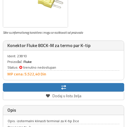
Slike su informativnog karaktera i mogu se razlikovati od proizvoda
Konektor Fluke 80CK-M za termo par K-tip
Ident: 23810
Proizođač:
Fluke
Status:
trenutno nedostupan
MP cena: 5.522,
40
Din
Dodaj u listu želja
Opis
Opis: izotermalni klinasti terminal za K-tip žice