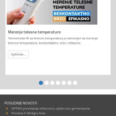
Merenje telesne temperature
Termometar IR za telesnu temperaturu je namenjen za merenje
telesne temperature, beskontaktno, brzo i efikasno.
Opširnije...
POSLEDNJE NOVOSTI
OPTRIS predstavlja infracrvenu optiku bez germanijuma
Proslava H-Bridges tima