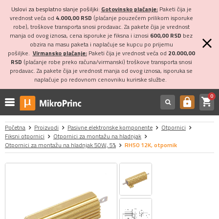
Uslovi za besplatno slanje pošiljki:
Gotovinsko plaćanje:
Paketi čija je
vrednost veća od
4.000,00 RSD
(plaćanje pouzećem prilikom isporuke
robe), troškove transporta snosi prodavac. Za pakete čija je vrednost
manja od ovog iznosa, cena isporuke je fiksna i iznosi
600,00 RSD
bez
obzira na masu paketa i naplaćuje se kupcu po prijemu
pošiljke.
Virmansko plaćanje:
Paketi čija je vrednost veća od
20.000,00
RSD
(plaćanje robe preko računa/virmanski) troškove transporta snosi
prodavac. Za pakete čija je vrednost manja od ovog iznosa, isporuka se
naplaćuje po redovnom cenovniku kurirske službe.
0
shopping_cart
https
Početna
Proizvodi
Pasivne elektronske komponente
Otpornici
Fiksni otpornici
Otpornici za montažu na hladnjak
Otpornici za montažu na hladnjak 50W, 5%
RH50 12K, otpornik