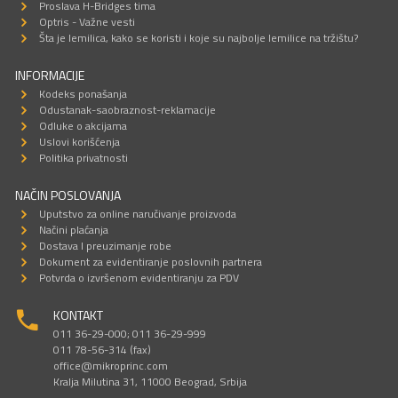
Proslava H-Bridges tima
Optris - Važne vesti
Šta je lemilica, kako se koristi i koje su najbolje lemilice na tržištu?
INFORMACIJE
Kodeks ponašanja
Odustanak-saobraznost-reklamacije
Odluke o akcijama
Uslovi korišćenja
Politika privatnosti
NAČIN POSLOVANJA
Uputstvo za online naručivanje proizvoda
Načini plaćanja
Dostava I preuzimanje robe
Dokument za evidentiranje poslovnih partnera
Potvrda o izvršenom evidentiranju za PDV
KONTAKT
011 36-29-000; 011 36-29-999
011 78-56-314 (fax)
office@mikroprinc.com
Kralja Milutina 31, 11000 Beograd, Srbija