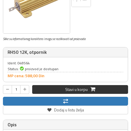
Slike su informativnog karaktera i mogu se razlikovati od proizvoda
RH50 12K, otpornik
Ident: 048564
Status:
proizvod je dostupan
MP cena: 588,
00
Din
Stavi u korpu
Dodaj u listu želja
Opis