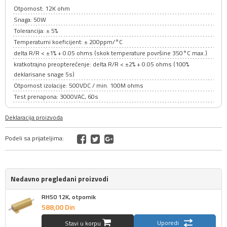
Otpornost: 12K ohm
Snaga: 50W
Tolerancija: ± 5%
Temperaturni koeficijent: ± 200ppm/°C
delta R/R < ±1% + 0.05 ohms (skok temperature površine 350°C max.)
kratkotrajno preopterećenje: delta R/R < ±2% + 0.05 ohms (100%
deklarisane snage 5s)
Otpornost izolacije: 500VDC / min. 100M ohms
Test prenapona: 3000VAC, 60s
Deklaracija proizvoda
Podeli sa prijateljima:
Nedavno pregledani proizvodi
RH50 12K, otpornik
588,
00
Din
Uporedi
Stavi u korpu