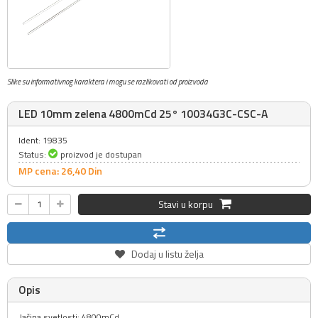
Slike su informativnog karaktera i mogu se razlikovati od proizvoda
LED 10mm zelena 4800mCd 25° 10034G3C-CSC-A
Ident: 19835
Status:
proizvod je dostupan
MP cena: 26,
40
Din
Stavi u korpu
Dodaj u listu želja
Opis
Jačina svetlosti: 4800mCd