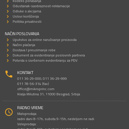
Kodeks ponašanja
Odustanak-saobraznost-reklamacije
Odluke o akcijama
Uslovi korišćenja
Politika privatnosti
NAČIN POSLOVANJA
Uputstvo za online naručivanje proizvoda
Načini plaćanja
Dostava I preuzimanje robe
Dokument za evidentiranje poslovnih partnera
Potvrda o izvršenom evidentiranju za PDV
KONTAKT
011 36-29-000; 011 36-29-999
011 78-56-314 (fax)
office@mikroprinc.com
Kralja Milutina 31, 11000 Beograd, Srbija
RADNO VREME
Maloprodaja:
radni dani 8-17h, subota 9-15h, nedeljom ne radi
Veleprodaja: