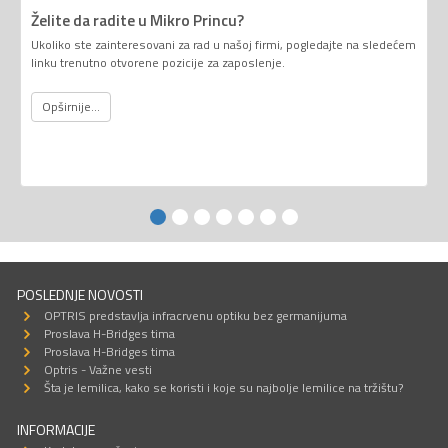
Želite da radite u Mikro Princu?
Ukoliko ste zainteresovani za rad u našoj firmi, pogledajte na sledećem
linku trenutno otvorene pozicije za zaposlenje.
Opširnije...
POSLEDNJE NOVOSTI
OPTRIS predstavlja infracrvenu optiku bez germanijuma
Proslava H-Bridges tima
Proslava H-Bridges tima
Optris - Važne vesti
Šta je lemilica, kako se koristi i koje su najbolje lemilice na tržištu?
INFORMACIJE