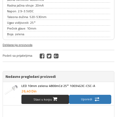
Radna jačina struje: 20mA
Napon: 2.9-3.5VDC
Talasna dužina: 520-530nm
Ugao vidljivosti: 25°
Prečnik glave: 10mm
Boja: zelena
Deklaracija proizvoda
Podeli sa prijateljima:
Nedavno pregledani proizvodi
LED 10mm zelena 4800mCd 25° 10034G3C-CSC-A
26,
40
Din
Uporedi
Stavi u korpu