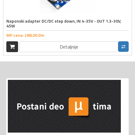
Naponski adapter DC/DC step down, IN 4-35V - OUT 1.3-30V,
45W
MP cena:
288,
00
Din
Detaljnije