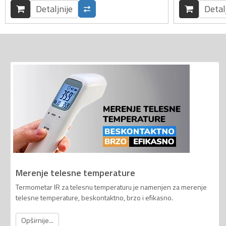
Detaljnije
Detal
Merenje telesne temperature
Termometar IR za telesnu temperaturu je namenjen za merenje
telesne temperature, beskontaktno, brzo i efikasno.
Opširnije...