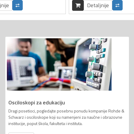
jnije
Detaljnije
Osciloskopi za edukaciju
Dragi posetioci, pogledajte posebnu ponudu kompanije Rohde &
Schwarz i osciloskope koji su namenjeni za naučne i obrazovne
institucije, poput škola, fakulteta i instituta.