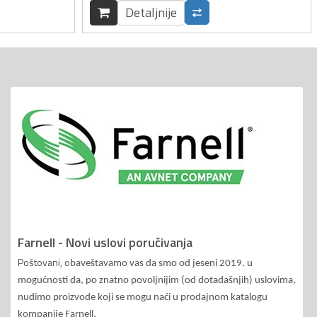
Detaljnije
Farnell - Novi uslovi poručivanja
Poštovani, o
baveštavamo vas da smo od jeseni 2019. u
mogućnosti da, po znatno povoljnijim (od dotadašnjih) uslovima,
nudimo proizvode koji se mogu naći u prodajnom katalogu
kompanije Farnell.