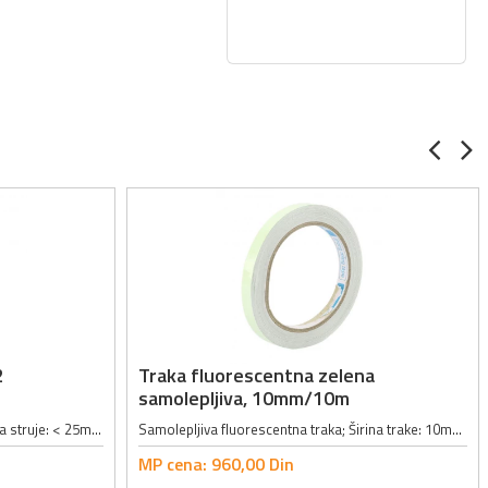
2
Traka fluorescentna zelena
samolepljiva, 10mm/10m
Izlazni napon: 0 - 300V; Izlazna jačina struje: < 25mA; Radni napon: 100 - 240VAC, 50/60Hz; Karakteristike:; - Pogodan za testiranje pojedinačnih LED i LED panela; - Pogodan za testiranje zenerovih dioda; Prateća oprema: torbica,...
Samolepljiva fluorescentna traka; Širina trake: 10mm; Dužina trake: 10m; Traka emituje zelenu boju; Životni vek fluorescentnog materijala: više od 5 godina;
MP cena:
960,
00
Din