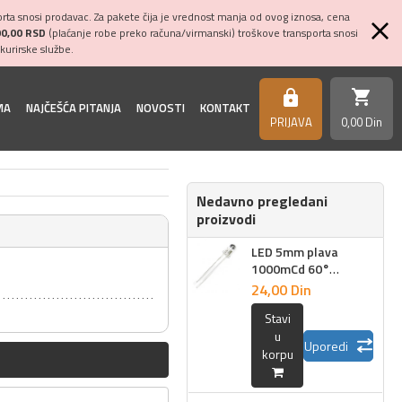
ta snosi prodavac. Za pakete čija je vrednost manja od ovog iznosa, cena
00,00 RSD
(plaćanje robe preko računa/virmanski) troškove transporta snosi
kurirske službe.
shopping_cart
https
MA
NAJČEŠĆA PITANJA
NOVOSTI
KONTAKT
PRIJAVA
0,
00
Din
Nedavno pregledani
proizvodi
LED 5mm plava
1000mCd 60°
5044UB
24,
00
Din
Stavi
u
Uporedi
korpu