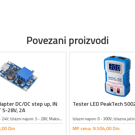
Povezani proizvodi
apter DC/DC step up, IN
Tester LED PeakTech 500
 5-28V, 2A
Ulazni napon: 2 - 24V; Izlazni napon: 5 - 28V; Maksimalna izlazna jačina struje: 2A; Radna temperatura: -40° do 85°C; Efikasnost prenosa: < 96%; Radna frekvencija: 1.2MHz; Stopa regulacije opterećenja: ±0.5%; Stopa regulacije napona:...
,
00
Din
MP cena:
9.504,
00
Din