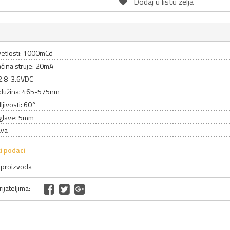
Dodaj u listu želja
vetlosti: 1000mCd
čina struje: 20mA
2.8-3.6VDC
 dužina: 465-575nm
ljivosti: 60°
 glave: 5mm
ava
i podaci
a proizvoda
ijateljima: