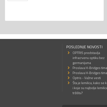
POSLEDNJE NOVOSTI
OPTRIS predstavlja
infracrvenu optiku bez
germanijuma
Proslava H-Bridges tim
Proslava H-Bridges tim
Optris - Važne vesti
Šta je lemilica, kako se k
i koje su najbolje lemilic
tržištu?