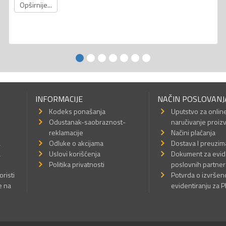
Opširnije...
INFORMACIJE
NAČIN POSLOVANJ
Kodeks ponašanja
Uputstvo za onlin
Odustanak-saobraznost-
naručivanje proiz
reklamacije
Načini plaćanja
a
Odluke o akcijama
Dostava I preuzim
a
Uslovi korišćenja
Dokument za evid
Politika privatnosti
poslovnih partner
oristi
Potvrda o izvrše
e na
evidentiranju za 