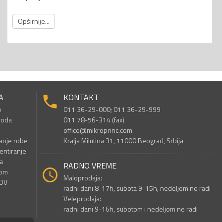
Opširnije...
A
KONTAKT
e
011 36-29-000; 011 36-29-999
voda
011 78-56-314 (fax)
office@mikroprinc.com
anje robe
Kralja Milutina 31, 11000 Beograd, Srbija
entiranje
a
RADNO VREME
nom
Maloprodaja:
PDV
radni dani 8-17h, subota 9-15h, nedeljom ne radi
Veleprodaja:
radni dani 9-16h, subotom i nedeljom ne radi