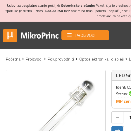
Uslovi za besplatno slanje pošiljki:
Gotovinsko plaćanje:
Paketi čija je vrednost
isporuke je fiksna i iznosi
600,00 RSD
bez obzira na masu paketa i naplaćuje se 
prodavac. Za pakete č
PROIZVODI
Početna
Proizvodi
Poluprovodnici
Optoelektronika i displeji
LED 5
Ident: 
Status:
MP cen