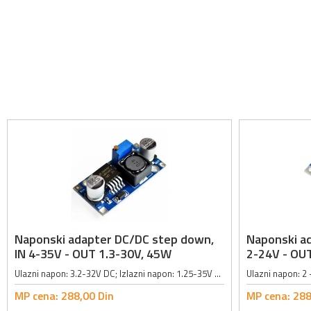
Naponski adapter DC/DC step down,
Naponski ad
IN 4-35V - OUT 1.3-30V, 45W
2-24V - OUT
Ulazni napon: 3.2-32V DC; Izlazni napon: 1.25-35V DC (podesivi step down); Maksimalna jačina izlazne struje: 3A; Dimenzije: 43x21x14mm; Izlazni napon ne može biti veći od ulaznog;
MP cena:
288,
00
Din
MP cena:
288