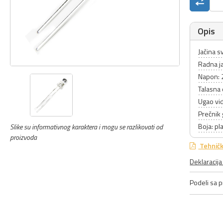
Opis
Jačina s
Radna ja
Napon: 
Talasna
Ugao vid
Prečnik
Boja: pl
Slike su informativnog karaktera i mogu se razlikovati od
proizvoda
Tehničk
Deklaracij
Podeli sa pr