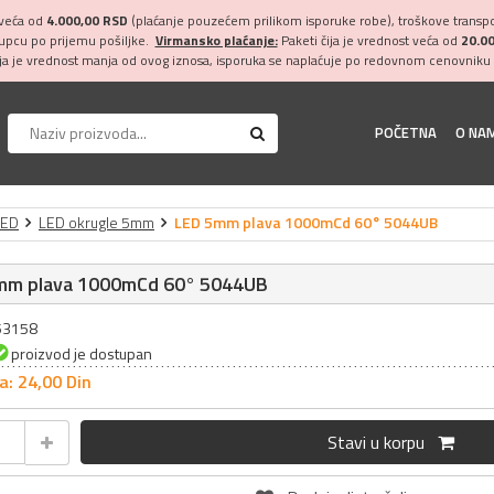
 veća od
4.000,00 RSD
(plaćanje pouzećem prilikom isporuke robe), troškove transpor
kupcu po prijemu pošiljke.
Virmansko plaćanje:
Paketi čija je vrednost veća od
20.0
ija je vrednost manja od ovog iznosa, isporuka se naplaćuje po redovnom cenovniku 
POČETNA
O NA
LED
LED okrugle 5mm
LED 5mm plava 1000mCd 60° 5044UB
mm plava 1000mCd 60° 5044UB
053158
proizvod je dostupan
a: 24,
00
Din
Stavi u korpu