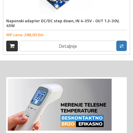
Naponski adapter DC/DC step down, IN 4-35V - OUT 1.3-30V,
45W
MP cena:
288,
00
Din
Detaljnije