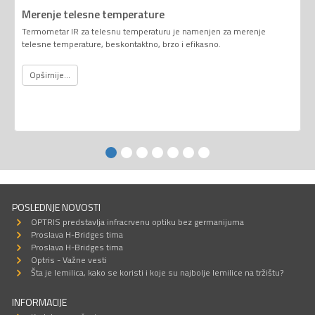
Merenje telesne temperature
Termometar IR za telesnu temperaturu je namenjen za merenje
telesne temperature, beskontaktno, brzo i efikasno.
Opširnije...
POSLEDNJE NOVOSTI
OPTRIS predstavlja infracrvenu optiku bez germanijuma
Proslava H-Bridges tima
Proslava H-Bridges tima
Optris - Važne vesti
Šta je lemilica, kako se koristi i koje su najbolje lemilice na tržištu?
INFORMACIJE