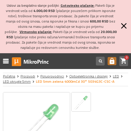
Uslovi za besplatno slanje pošiljki:
Gotovinsko plaćanje:
Paketi čija je
vrednost veća od
4.000,00 RSD
(plaćanje pouzećem prilikom isporuke
robe), troškove transporta snosi prodavac. Za pakete čija je vrednost
manja od ovog iznosa, cena isporuke je fiksna i iznosi
600,00 RSD
bez
obzira na masu paketa i naplaćuje se kupcu po prijemu
pošiljke.
Virmansko plaćanje:
Paketi čija je vrednost veća od
20.000,00
RSD
(plaćanje robe preko računa/virmanski) troškove transporta snosi
prodavac. Za pakete čija je vrednost manja od ovog iznosa, isporuka se
naplaćuje po redovnom cenovniku kurirske službe.
0
shopping_cart
https
Početna
Proizvodi
Poluprovodnici
Optoelektronika i displeji
LED
LED okrugle 5mm
LED 5mm zelena 4000mCd 30° 5034G3C-CSC-A