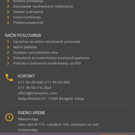
Kodeks ponašanja
Odustanak-saobraznost-reklamacije
Odluke o akcijama
Uslovi korišćenja
Politika privatnosti
NAČIN POSLOVANJA
Uputstvo za online naručivanje proizvoda
Načini plaćanja
Dostava I preuzimanje robe
Dokument za evidentiranje poslovnih partnera
Potvrda o izvršenom evidentiranju za PDV
KONTAKT
011 36-29-000; 011 36-29-999
011 78-56-314 (fax)
office@mikroprinc.com
Kralja Milutina 31, 11000 Beograd, Srbija
RADNO VREME
Maloprodaja:
radni dani 8-17h, subota 9-15h, nedeljom ne radi
Veleprodaja: