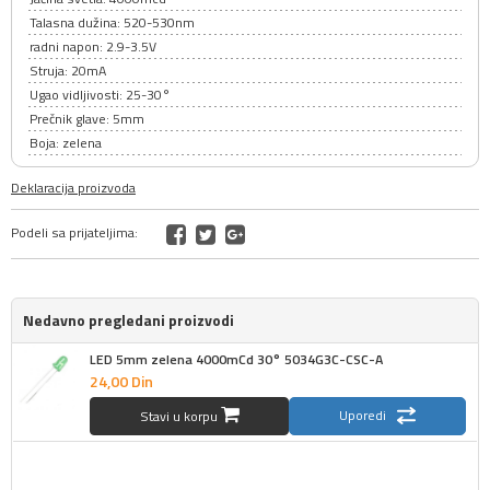
Talasna dužina: 520-530nm
radni napon: 2.9-3.5V
Struja: 20mA
Ugao vidljivosti: 25-30°
Prečnik glave: 5mm
Boja: zelena
Deklaracija proizvoda
Podeli sa prijateljima:
Nedavno pregledani proizvodi
LED 5mm zelena 4000mCd 30° 5034G3C-CSC-A
24,
00
Din
Uporedi
Stavi u korpu