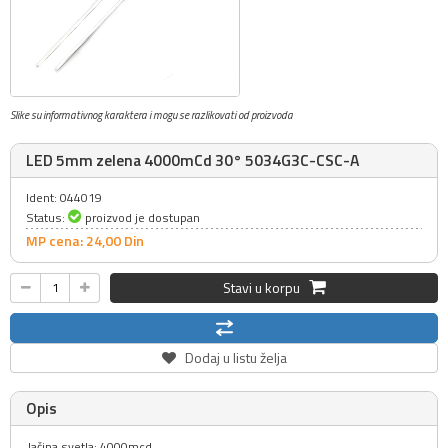
Slike su informativnog karaktera i mogu se razlikovati od proizvoda
LED 5mm zelena 4000mCd 30° 5034G3C-CSC-A
Ident: 044019
Status:
proizvod je dostupan
MP cena: 24,
00
Din
Stavi u korpu
Dodaj u listu želja
Opis
Jačina svetla: 4000mcd