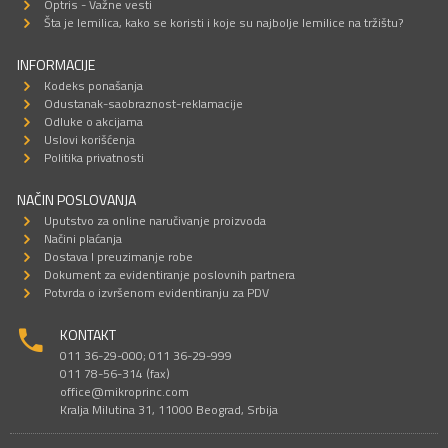
Optris - Važne vesti
Šta je lemilica, kako se koristi i koje su najbolje lemilice na tržištu?
INFORMACIJE
Kodeks ponašanja
Odustanak-saobraznost-reklamacije
Odluke o akcijama
Uslovi korišćenja
Politika privatnosti
NAČIN POSLOVANJA
Uputstvo za online naručivanje proizvoda
Načini plaćanja
Dostava I preuzimanje robe
Dokument za evidentiranje poslovnih partnera
Potvrda o izvršenom evidentiranju za PDV
KONTAKT
011 36-29-000; 011 36-29-999
011 78-56-314 (fax)
office@mikroprinc.com
Kralja Milutina 31, 11000 Beograd, Srbija