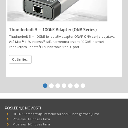
Thunderbolt 3 – 10GbE Adapter (QNA Series)
Thudnerbolt 3 – 10GbE je isplativ adapter QNAP QNA serije pojačava
Vaš Mac® ili Windows® računar veoma brzom 10GbE internet
konekcijom koristeći Thunderbolt 3 tip-C port.
Opširnije...
POSLEDNJE NOVOSTI
OPTRIS predstavlja infracrvenu optiku bez germanijuma
Proslava H-Bridges tima
Proslava H-Bridges tima