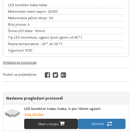
LED konektor traka-traka
Maksimalni radni napon: 24VDC
Maksimalna jačina struje: 5A
Broj pinova: 4
Širina LED trake: 10mm
Tip LED konektora: ugaoni (pod uglom od 90°)
Radna temperatura: -20° do 50°C
Sigurnost: IP20
Deklaracija proizvoda
Podeli sa prijateljima:
Nedavno pregledani proizvodi
LED konektor traka-traka, 4-pin 10mm ugaoni
204,
00
Din
Uporedi
Stavi u korpu