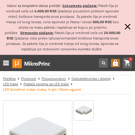
Uslovi za besplatno slanje pošiljki:
Gotovinsko plaćanje:
Paketi čija je
vrednost veća od
4.000,00 RSD
(plaćanje pouzećem prilikom isporuke
robe), troškove transporta snosi prodavac. Za pakete čija je vrednost
manja od ovog iznosa, cena isporuke je fiksna i iznosi
600,00 RSD
bez
obzira na masu paketa i naplaćuje se kupcu po prijemu
pošiljke.
Virmansko plaćanje:
Paketi čija je vrednost veća od
20.000,00
RSD
(plaćanje robe preko računa/virmanski) troškove transporta snosi
prodavac. Za pakete čija je vrednost manja od ovog iznosa, isporuka se
naplaćuje po redovnom cenovniku kurirske službe.
0
shopping_cart
https
Početna
Proizvodi
Poluprovodnici
Optoelektronika i displeji
LED trake
Prateća oprema za LED trake
LED konektor traka-traka, 4-pin 10mm ugaoni