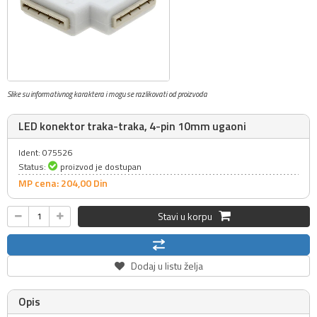
Slike su informativnog karaktera i mogu se razlikovati od proizvoda
LED konektor traka-traka, 4-pin 10mm ugaoni
Ident: 075526
Status:
proizvod je dostupan
MP cena: 204,
00
Din
Stavi u korpu
Dodaj u listu želja
Opis