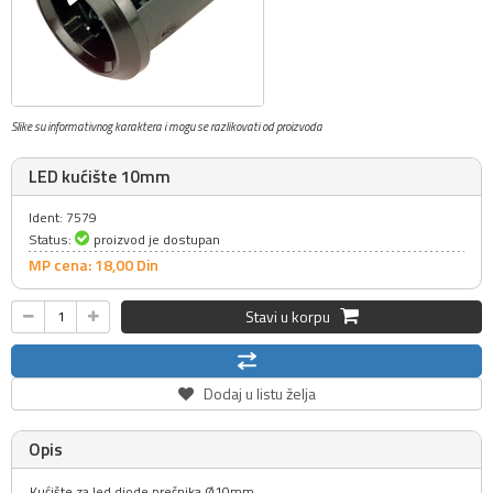
Slike su informativnog karaktera i mogu se razlikovati od proizvoda
LED kućište 10mm
Ident: 7579
Status:
proizvod je dostupan
MP cena: 18,
00
Din
Stavi u korpu
Dodaj u listu želja
Opis
Kućište za led diode prečnika Ø10mm