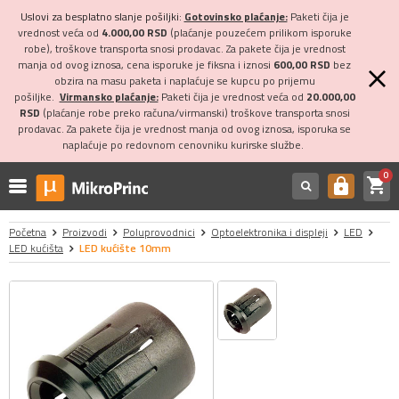
Uslovi za besplatno slanje pošiljki:
Gotovinsko plaćanje:
Paketi čija je
vrednost veća od
4.000,00 RSD
(plaćanje pouzećem prilikom isporuke
robe), troškove transporta snosi prodavac. Za pakete čija je vrednost
manja od ovog iznosa, cena isporuke je fiksna i iznosi
600,00 RSD
bez
obzira na masu paketa i naplaćuje se kupcu po prijemu
pošiljke.
Virmansko plaćanje:
Paketi čija je vrednost veća od
20.000,00
RSD
(plaćanje robe preko računa/virmanski) troškove transporta snosi
prodavac. Za pakete čija je vrednost manja od ovog iznosa, isporuka se
naplaćuje po redovnom cenovniku kurirske službe.
0
shopping_cart
https
Početna
Proizvodi
Poluprovodnici
Optoelektronika i displeji
LED
LED kućišta
LED kućište 10mm