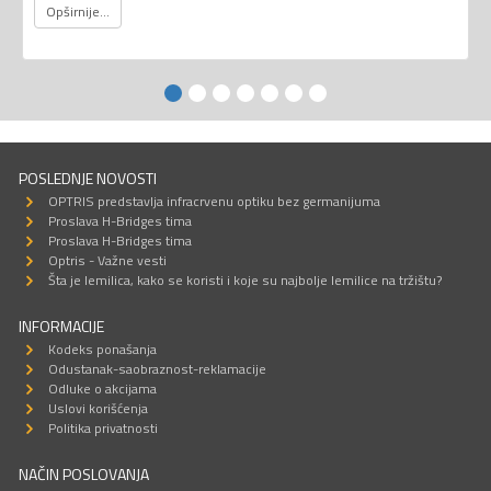
Opširnije...
POSLEDNJE NOVOSTI
OPTRIS predstavlja infracrvenu optiku bez germanijuma
Proslava H-Bridges tima
Proslava H-Bridges tima
Optris - Važne vesti
Šta je lemilica, kako se koristi i koje su najbolje lemilice na tržištu?
INFORMACIJE
Kodeks ponašanja
Odustanak-saobraznost-reklamacije
Odluke o akcijama
Uslovi korišćenja
Politika privatnosti
NAČIN POSLOVANJA