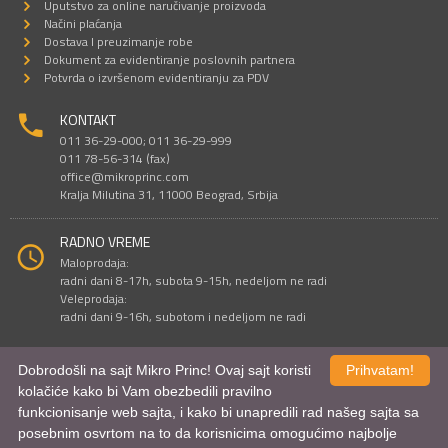
Uputstvo za online naručivanje proizvoda
Načini plaćanja
Dostava I preuzimanje robe
Dokument za evidentiranje poslovnih partnera
Potvrda o izvršenom evidentiranju za PDV
KONTAKT
011 36-29-000; 011 36-29-999
011 78-56-314 (fax)
office@mikroprinc.com
Kralja Milutina 31, 11000 Beograd, Srbija
RADNO VREME
Maloprodaja:
radni dani 8-17h, subota 9-15h, nedeljom ne radi
Veleprodaja:
radni dani 9-16h, subotom i nedeljom ne radi
Dobrodošli na sajt Mikro Princ! Ovaj sajt koristi
Prihvatam!
Sve cene su iskazane u dinarima. PDV je uračunat u cenu.
kolačiće kako bi Vam obezbedili pravilno
© Mikro Princ 1999 - 2026. Sva prava su zadržana.
funkcionisanje web sajta, i kako bi unapredili rad našeg sajta sa
Kreirao
*nbgcreator
|
Izdrada Internet prodavnice
,
Izrada sajta
i
mobilnih
aplikacija
i
SEO optimizacija
posebnim osvrtom na to da korisnicima omogućimo najbolje