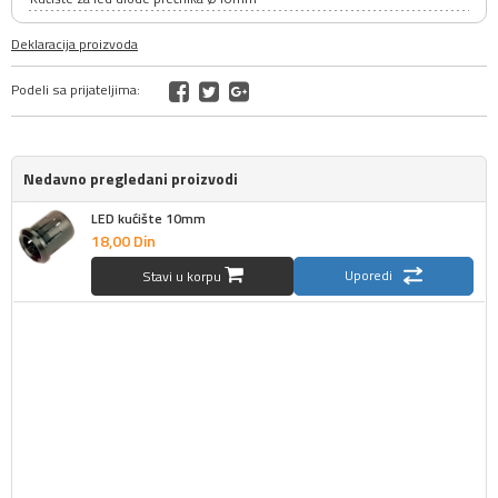
Deklaracija proizvoda
Podeli sa prijateljima:
Nedavno pregledani proizvodi
LED kućište 10mm
18,
00
Din
Uporedi
Stavi u korpu