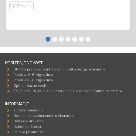
Opširnije...
POSLEDNJE NOVOSTI
OPTRIS predstavlja infracrvenu optiku bez germanijuma
Proslava H-Bridges tima
Proslava H-Bridges tima
Optris - Važne vesti
Šta je lemilica, kako se koristi i koje su najbolje lemilice na tržištu?
INFORMACIJE
Kodeks ponašanja
Odustanak-saobraznost-reklamacije
Odluke o akcijama
Uslovi korišćenja
Politika privatnosti