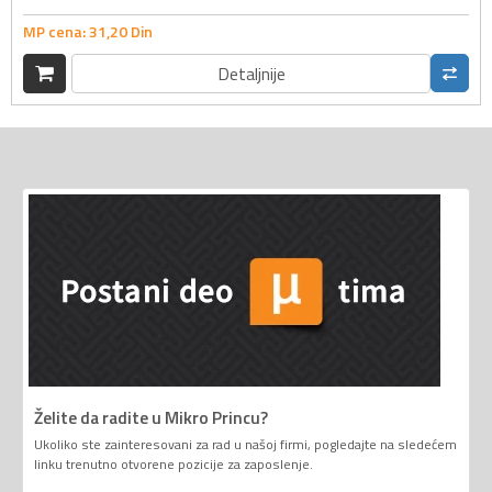
MP cena:
31,
20
Din
Detaljnije
Želite da radite u Mikro Princu?
Ukoliko ste zainteresovani za rad u našoj firmi, pogledajte na sledećem
linku trenutno otvorene pozicije za zaposlenje.