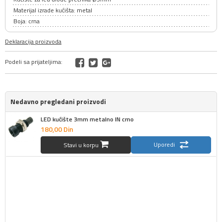
Materijal izrade kućišta: metal
Boja: crna
Deklaracija proizvoda
Podeli sa prijateljima:
Nedavno pregledani proizvodi
LED kućište 3mm metalno IN crno
180,
00
Din
Uporedi
Stavi u korpu