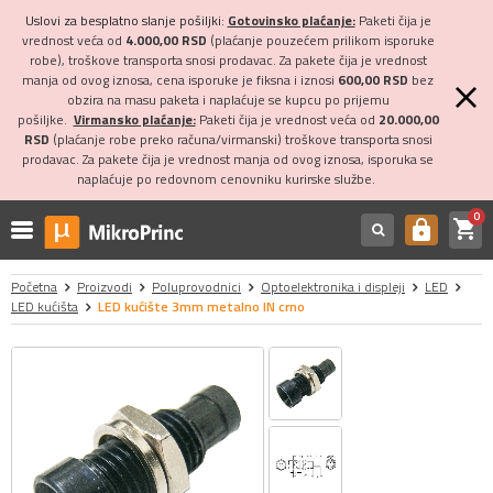
Uslovi za besplatno slanje pošiljki:
Gotovinsko plaćanje:
Paketi čija je
vrednost veća od
4.000,00 RSD
(plaćanje pouzećem prilikom isporuke
robe), troškove transporta snosi prodavac. Za pakete čija je vrednost
manja od ovog iznosa, cena isporuke je fiksna i iznosi
600,00 RSD
bez
obzira na masu paketa i naplaćuje se kupcu po prijemu
pošiljke.
Virmansko plaćanje:
Paketi čija je vrednost veća od
20.000,00
RSD
(plaćanje robe preko računa/virmanski) troškove transporta snosi
prodavac. Za pakete čija je vrednost manja od ovog iznosa, isporuka se
naplaćuje po redovnom cenovniku kurirske službe.
0
shopping_cart
https
Početna
Proizvodi
Poluprovodnici
Optoelektronika i displeji
LED
LED kućišta
LED kućište 3mm metalno IN crno