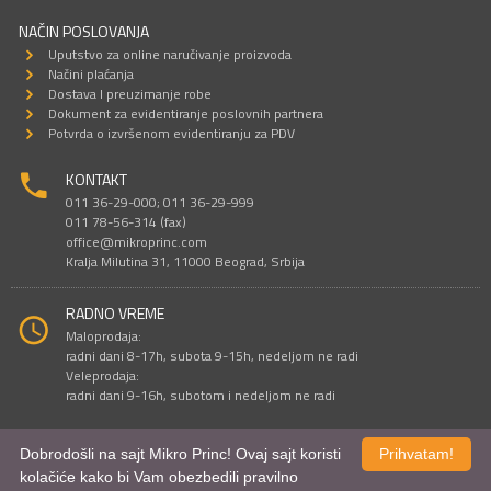
NAČIN POSLOVANJA
Uputstvo za online naručivanje proizvoda
Načini plaćanja
Dostava I preuzimanje robe
Dokument za evidentiranje poslovnih partnera
Potvrda o izvršenom evidentiranju za PDV
KONTAKT
011 36-29-000; 011 36-29-999
011 78-56-314 (fax)
office@mikroprinc.com
Kralja Milutina 31, 11000 Beograd, Srbija
RADNO VREME
Maloprodaja:
radni dani 8-17h, subota 9-15h, nedeljom ne radi
Veleprodaja:
radni dani 9-16h, subotom i nedeljom ne radi
Dobrodošli na sajt Mikro Princ! Ovaj sajt koristi
Prihvatam!
Sve cene su iskazane u dinarima. PDV je uračunat u cenu.
kolačiće kako bi Vam obezbedili pravilno
© Mikro Princ 1999 - 2026. Sva prava su zadržana.