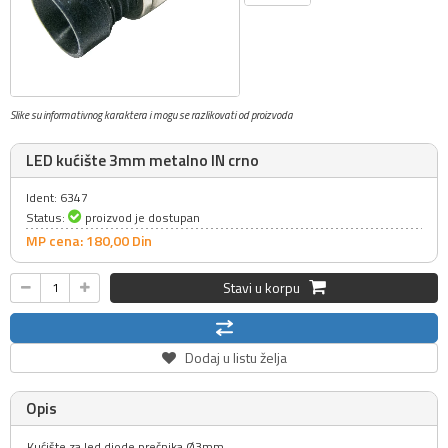
Slike su informativnog karaktera i mogu se razlikovati od proizvoda
LED kućište 3mm metalno IN crno
Ident: 6347
Status:
proizvod je dostupan
MP cena: 180,
00
Din
Stavi u korpu
Dodaj u listu želja
Opis
Kućište za led diode prečnika Ø3mm