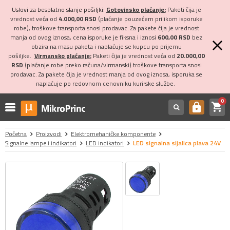
Uslovi za besplatno slanje pošiljki:
Gotovinsko plaćanje:
Paketi čija je
vrednost veća od
4.000,00 RSD
(plaćanje pouzećem prilikom isporuke
robe), troškove transporta snosi prodavac. Za pakete čija je vrednost
manja od ovog iznosa, cena isporuke je fiksna i iznosi
600,00 RSD
bez
obzira na masu paketa i naplaćuje se kupcu po prijemu
pošiljke.
Virmansko plaćanje:
Paketi čija je vrednost veća od
20.000,00
RSD
(plaćanje robe preko računa/virmanski) troškove transporta snosi
prodavac. Za pakete čija je vrednost manja od ovog iznosa, isporuka se
naplaćuje po redovnom cenovniku kurirske službe.
0
shopping_cart
https
Početna
Proizvodi
Elektromehaničke komponente
Signalne lampe i indikatori
LED indikatori
LED signalna sijalica plava 24V