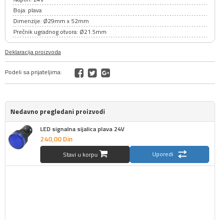
Boja: plava
Dimenzije: Ø29mm x 52mm
Prečnik ugradnog otvora: Ø21.5mm
Deklaracija proizvoda
Podeli sa prijateljima:
Nedavno pregledani proizvodi
LED signalna sijalica plava 24V
240,
00
Din
Uporedi
Stavi u korpu