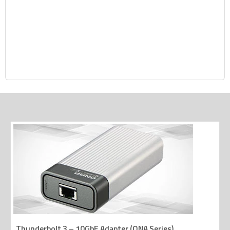
Thunderbolt 3 – 10GbE Adapter (QNA Series)