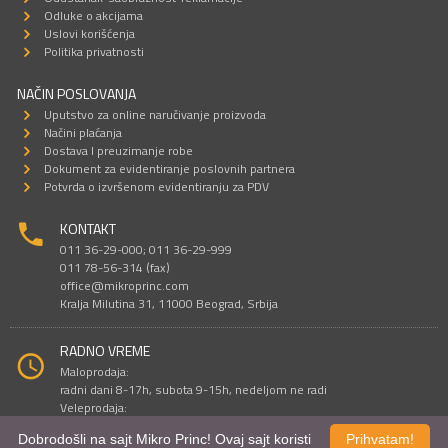
Odluke o akcijama
Uslovi korišćenja
Politika privatnosti
NAČIN POSLOVANJA
Uputstvo za online naručivanje proizvoda
Načini plaćanja
Dostava I preuzimanje robe
Dokument za evidentiranje poslovnih partnera
Potvrda o izvršenom evidentiranju za PDV
KONTAKT
011 36-29-000; 011 36-29-999
011 78-56-314 (fax)
office@mikroprinc.com
Kralja Milutina 31, 11000 Beograd, Srbija
RADNO VREME
Maloprodaja:
radni dani 8-17h, subota 9-15h, nedeljom ne radi
Veleprodaja:
radni dani 9-16h, subotom i nedeljom ne radi
Dobrodošli na sajt Mikro Princ! Ovaj sajt koristi
Prihvatam!