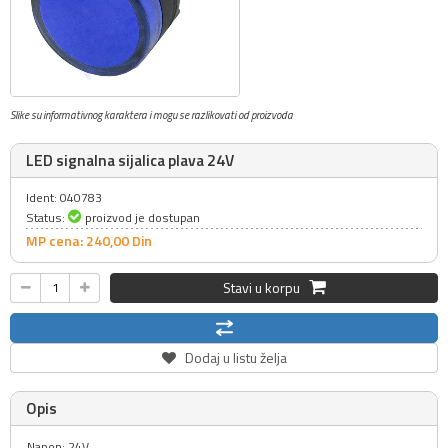
Slike su informativnog karaktera i mogu se razlikovati od proizvoda
LED signalna sijalica plava 24V
Ident: 040783
Status:
proizvod je dostupan
MP cena: 240,
00
Din
Stavi u korpu
Dodaj u listu želja
Opis
Napon: 24V