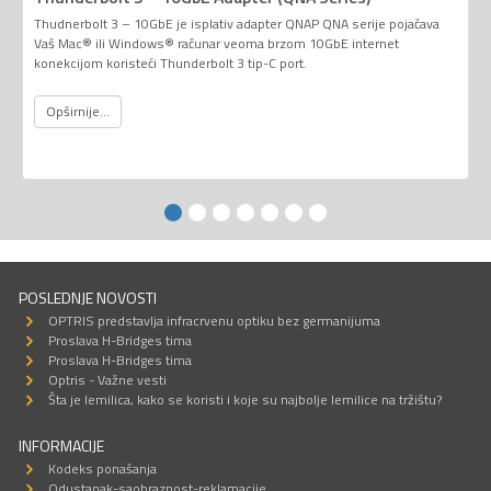
Thudnerbolt 3 – 10GbE je isplativ adapter QNAP QNA serije pojačava
Vaš Mac® ili Windows® računar veoma brzom 10GbE internet
konekcijom koristeći Thunderbolt 3 tip-C port.
Opširnije...
POSLEDNJE NOVOSTI
OPTRIS predstavlja infracrvenu optiku bez germanijuma
Proslava H-Bridges tima
Proslava H-Bridges tima
Optris - Važne vesti
Šta je lemilica, kako se koristi i koje su najbolje lemilice na tržištu?
INFORMACIJE
Kodeks ponašanja
Odustanak-saobraznost-reklamacije