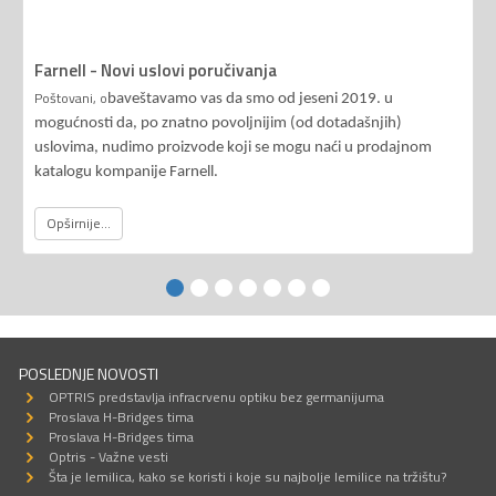
Farnell - Novi uslovi poručivanja
Poštovani, o
baveštavamo vas da smo od jeseni 2019. u
mogućnosti da, po znatno povoljnijim (od dotadašnjih)
uslovima, nudimo proizvode koji se mogu naći u prodajnom
katalogu kompanije Farnell.
Opširnije...
POSLEDNJE NOVOSTI
OPTRIS predstavlja infracrvenu optiku bez germanijuma
Proslava H-Bridges tima
Proslava H-Bridges tima
Optris - Važne vesti
Šta je lemilica, kako se koristi i koje su najbolje lemilice na tržištu?