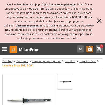
Uslovi za besplatno slanje pošiljki:
Gotovinsko plaćanje:
Paketi čija je
vrednost veća od
4.000,00 RSD
(plaćanje pouzećem prilikom isporuke
robe), troškove transporta snosi prodavac. Za pakete čija je vrednost
manja od ovog iznosa, cena isporuke je fiksna i iznosi
600,00 RSD
bez
obzira na masu paketa i naplaćuje se kupcu po prijemu
pošiljke.
Virmansko plaćanje:
Paketi čija je vrednost veća od
20.000,00
RSD
(plaćanje robe preko računa/virmanski) troškove transporta snosi
prodavac. Za pakete čija je vrednost manja od ovog iznosa, isporuka se
naplaćuje po redovnom cenovniku kurirske službe.
0
shopping_cart
https
Početna
Proizvodi
Lemna oprema i pribor
Lemilice
Lemilice Ersa
Lemilica Ersa 30S, 30W