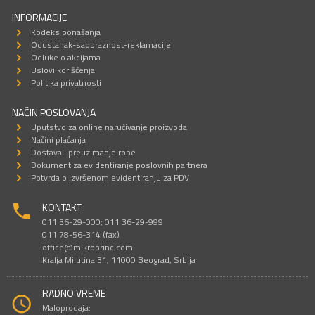
INFORMACIJE
Kodeks ponašanja
Odustanak-saobraznost-reklamacije
Odluke o akcijama
Uslovi korišćenja
Politika privatnosti
NAČIN POSLOVANJA
Uputstvo za online naručivanje proizvoda
Načini plaćanja
Dostava I preuzimanje robe
Dokument za evidentiranje poslovnih partnera
Potvrda o izvršenom evidentiranju za PDV
KONTAKT
011 36-29-000; 011 36-29-999
011 78-56-314 (fax)
office@mikroprinc.com
Kralja Milutina 31, 11000 Beograd, Srbija
RADNO VREME
Maloprodaja: