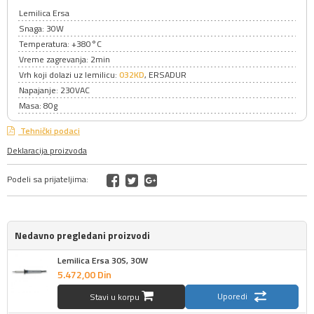
Lemilica Ersa
Snaga: 30W
Temperatura: +380°C
Vreme zagrevanja: 2min
Vrh koji dolazi uz lemilicu:
032KD
, ERSADUR
Napajanje: 230VAC
Masa: 80g
Tehnički podaci
Deklaracija proizvoda
Podeli sa prijateljima:
Nedavno pregledani proizvodi
Lemilica Ersa 30S, 30W
5.472,
00
Din
Uporedi
Stavi u korpu