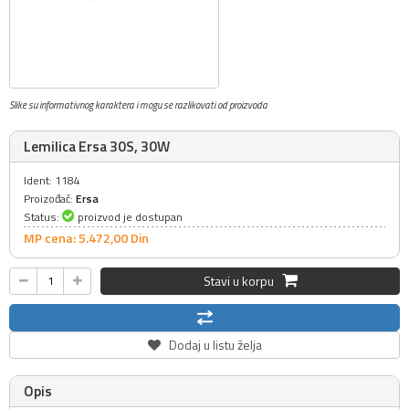
Slike su informativnog karaktera i mogu se razlikovati od proizvoda
Lemilica Ersa 30S, 30W
Ident: 1184
Proizođač:
Ersa
Status:
proizvod je dostupan
MP cena: 5.472,
00
Din
Stavi u korpu
Dodaj u listu želja
Opis