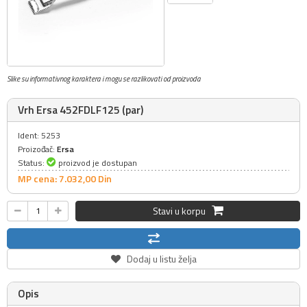
Slike su informativnog karaktera i mogu se razlikovati od proizvoda
Vrh Ersa 452FDLF125 (par)
Ident: 5253
Proizođač:
Ersa
Status:
proizvod je dostupan
MP cena: 7.032,
00
Din
Stavi u korpu
Dodaj u listu želja
Opis