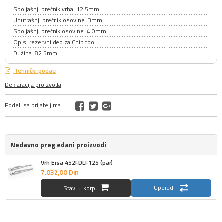
Spoljašnji prečnik vrha: 12.5mm
Unutrašnji prečnik osovine: 3mm
Spoljašnji prečnik osovine: 4.0mm
Opis: rezervni deo za Chip tool
Dužina: 82.5mm
Tehnički podaci
Deklaracija proizvoda
Podeli sa prijateljima:
Nedavno pregledani proizvodi
Vrh Ersa 452FDLF125 (par)
7.032,
00
Din
Uporedi
Stavi u korpu