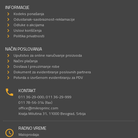
INFORMACIJE
Kodeks ponašanja
Odustanak-saobraznost-reklamacije
Odluke o akcijama
Uslovi korišćenja
Politika privatnosti
NAČIN POSLOVANJA
Uputstvo za online naručivanje proizvoda
Načini plaćanja
Dostava I preuzimanje robe
Dokument za evidentiranje poslovnih partnera
Potvrda o izvršenom evidentiranju za PDV
KONTAKT
011 36-29-000; 011 36-29-999
011 78-56-314 (fax)
office@mikroprinc.com
Kralja Milutina 31, 11000 Beograd, Srbija
RADNO VREME
Maloprodaja: