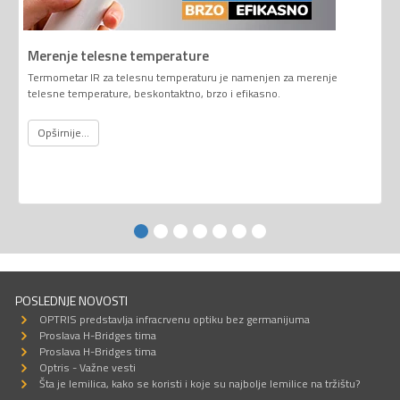
Merenje telesne temperature
Termometar IR za telesnu temperaturu je namenjen za merenje
telesne temperature, beskontaktno, brzo i efikasno.
Opširnije...
POSLEDNJE NOVOSTI
OPTRIS predstavlja infracrvenu optiku bez germanijuma
Proslava H-Bridges tima
Proslava H-Bridges tima
Optris - Važne vesti
Šta je lemilica, kako se koristi i koje su najbolje lemilice na tržištu?