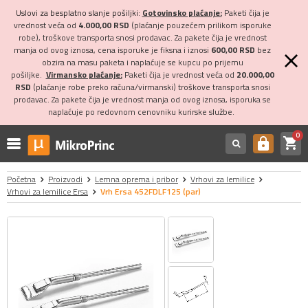
Uslovi za besplatno slanje pošiljki:
Gotovinsko plaćanje:
Paketi čija je
vrednost veća od
4.000,00 RSD
(plaćanje pouzećem prilikom isporuke
robe), troškove transporta snosi prodavac. Za pakete čija je vrednost
manja od ovog iznosa, cena isporuke je fiksna i iznosi
600,00 RSD
bez
obzira na masu paketa i naplaćuje se kupcu po prijemu
pošiljke.
Virmansko plaćanje:
Paketi čija je vrednost veća od
20.000,00
RSD
(plaćanje robe preko računa/virmanski) troškove transporta snosi
prodavac. Za pakete čija je vrednost manja od ovog iznosa, isporuka se
naplaćuje po redovnom cenovniku kurirske službe.
0
shopping_cart
https
Početna
Proizvodi
Lemna oprema i pribor
Vrhovi za lemilice
Vrhovi za lemilice Ersa
Vrh Ersa 452FDLF125 (par)