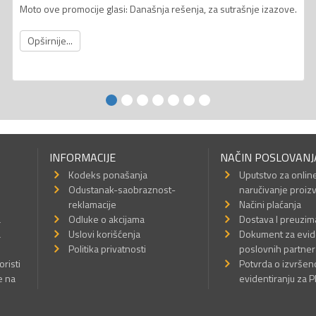
Moto ove promocije glasi: Današnja rešenja, za sutrašnje izazove.
Opširnije...
INFORMACIJE
NAČIN POSLOVANJ
Kodeks ponašanja
Uputstvo za onlin
Odustanak-saobraznost-
naručivanje proiz
reklamacije
Načini plaćanja
a
Odluke o akcijama
Dostava I preuzim
a
Uslovi korišćenja
Dokument za evid
Politika privatnosti
poslovnih partner
oristi
Potvrda o izvrše
e na
evidentiranju za 