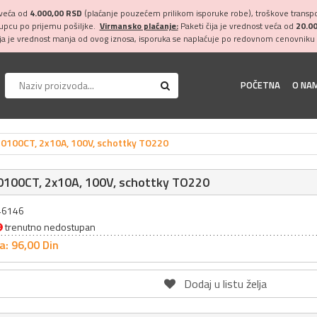
 veća od
4.000,00 RSD
(plaćanje pouzećem prilikom isporuke robe), troškove transpor
kupcu po prijemu pošiljke.
Virmansko plaćanje:
Paketi čija je vrednost veća od
20.0
ija je vrednost manja od ovog iznosa, isporuka se naplaćuje po redovnom cenovniku 
POČETNA
O NA
100CT, 2x10A, 100V, schottky TO220
100CT, 2x10A, 100V, schottky TO220
046146
trenutno nedostupan
a: 96,
00
Din
Dodaj u listu želja