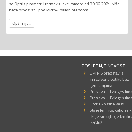
se Optris pirometri i termovizijske kamere od 30.06.2025. više
neće prodavati i pod Micro-Epsilon brendom.
Opširnije...
POSLEDNJE NOVOSTI
OPTRIS predstavlja
infracrvenu optiku bez
germanijuma
Proslava H-Bridges tim
Proslava H-Bridges tim
Optris - Važne vesti
Šta je lemilica, kako se k
i koje su najbolje lemilic
tržištu?