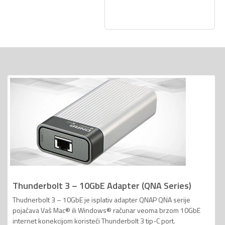
Thunderbolt 3 – 10GbE Adapter (QNA Series)
Thudnerbolt 3 – 10GbE je isplativ adapter QNAP QNA serije
pojačava Vaš Mac® ili Windows® računar veoma brzom 10GbE
internet konekcijom koristeći Thunderbolt 3 tip-C port.