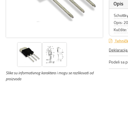
Opis
Schottk
Opis: 2
Kućište
Tehničk
Deklaracij
Podeli sa pr
Slike su informativnog karaktera i mogu se razlikovati od
proizvoda