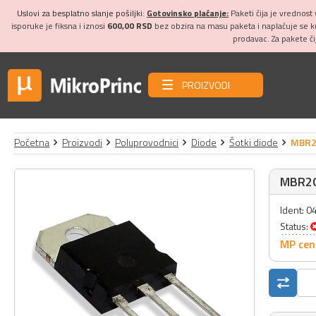
Uslovi za besplatno slanje pošiljki:
Gotovinsko plaćanje:
Paketi čija je vrednost
isporuke je fiksna i iznosi
600,00 RSD
bez obzira na masu paketa i naplaćuje se 
prodavac. Za pakete č
PROIZVODI
Početna
Proizvodi
Poluprovodnici
Diode
Šotki diode
MBR20
MBR20
Ident: 
Status:
MP cen