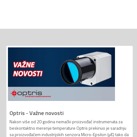
Optris - Važne novosti
Nakon više od 20 godina nemački proizvođač instrumenata za
beskontaktno merenje temperature Optris prekinuo je saradnju
sa proizvođačem industrijskih senzora Micro-Epsilon (µƐ) tako da