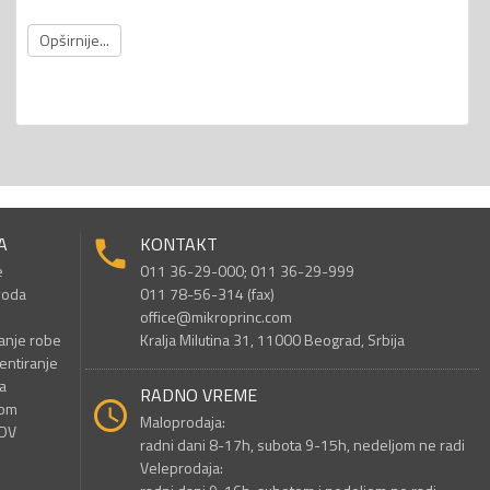
Opširnije...
A
KONTAKT
e
011 36-29-000; 011 36-29-999
voda
011 78-56-314 (fax)
office@mikroprinc.com
anje robe
Kralja Milutina 31, 11000 Beograd, Srbija
entiranje
a
RADNO VREME
nom
Maloprodaja:
PDV
radni dani 8-17h, subota 9-15h, nedeljom ne radi
Veleprodaja: