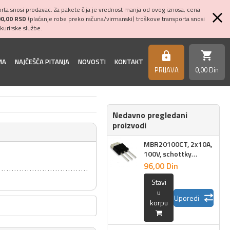
ta snosi prodavac. Za pakete čija je vrednost manja od ovog iznosa, cena
00,00 RSD
(plaćanje robe preko računa/virmanski) troškove transporta snosi
kurirske službe.
shopping_cart
https
MA
NAJČEŠĆA PITANJA
NOVOSTI
KONTAKT
PRIJAVA
0,
00
Din
Nedavno pregledani
proizvodi
MBR20100CT, 2x10A,
100V, schottky
TO220
96,
00
Din
Stavi
u
Uporedi
korpu