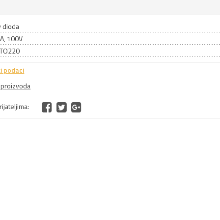
y dioda
0A, 100V
: TO220
i podaci
a proizvoda
ijateljima: