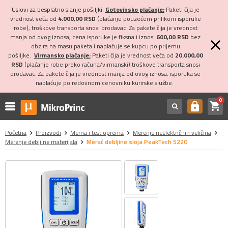
Uslovi za besplatno slanje pošiljki:
Gotovinsko plaćanje:
Paketi čija je
vrednost veća od
4.000,00 RSD
(plaćanje pouzećem prilikom isporuke
robe), troškove transporta snosi prodavac. Za pakete čija je vrednost
manja od ovog iznosa, cena isporuke je fiksna i iznosi
600,00 RSD
bez
obzira na masu paketa i naplaćuje se kupcu po prijemu
pošiljke.
Virmansko plaćanje:
Paketi čija je vrednost veća od
20.000,00
RSD
(plaćanje robe preko računa/virmanski) troškove transporta snosi
prodavac. Za pakete čija je vrednost manja od ovog iznosa, isporuka se
naplaćuje po redovnom cenovniku kurirske službe.
0
shopping_cart
https
Početna
Proizvodi
Merna i test oprema
Merenje neelektričnih veličina
Merenje debljine materijala
Merač debljine sloja PeakTech 5220