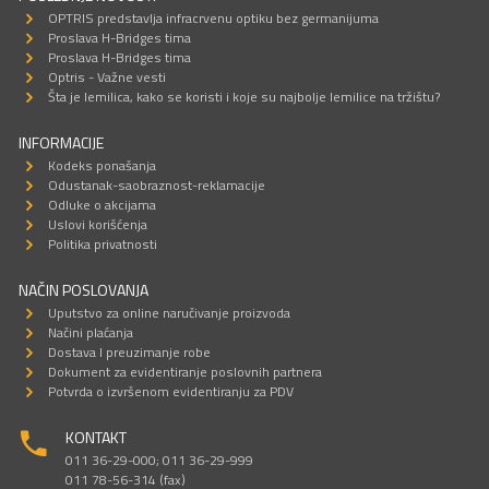
OPTRIS predstavlja infracrvenu optiku bez germanijuma
Proslava H-Bridges tima
Proslava H-Bridges tima
Optris - Važne vesti
Šta je lemilica, kako se koristi i koje su najbolje lemilice na tržištu?
INFORMACIJE
Kodeks ponašanja
Odustanak-saobraznost-reklamacije
Odluke o akcijama
Uslovi korišćenja
Politika privatnosti
NAČIN POSLOVANJA
Uputstvo za online naručivanje proizvoda
Načini plaćanja
Dostava I preuzimanje robe
Dokument za evidentiranje poslovnih partnera
Potvrda o izvršenom evidentiranju za PDV
KONTAKT
011 36-29-000; 011 36-29-999
011 78-56-314 (fax)