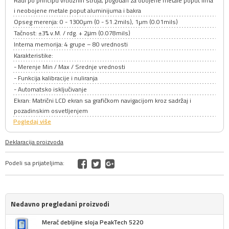
Radi po principu vrtložnih struja, pogodan za obojene metale poput lima
i neobojene metale poput aluminijuma i bakra
Opseg merenja: 0 - 1300µm (0 - 51.2mils), 1µm (0.01mils)
Tačnost: ±3% v.M. / rdg. + 2μm (0.078mils)
Interna memorija: 4 grupe – 80 vrednosti
Karakteristike:
- Merenje Min / Max / Srednje vrednosti
- Funkcija kalibracije i nuliranja
- Automatsko isključivanje
Ekran: Matrični LCD ekran sa grafičkom navigacijom kroz sadržaj i
pozadinskim osvetljenjem
Pogledaj više
Deklaracija proizvoda
Podeli sa prijateljima:
Nedavno pregledani proizvodi
Merač debljine sloja PeakTech 5220