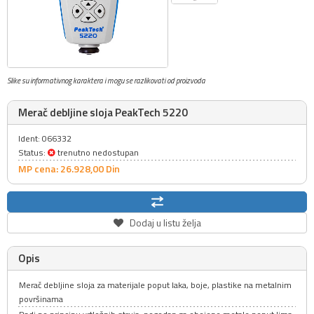
Slike su informativnog karaktera i mogu se razlikovati od proizvoda
Merač debljine sloja PeakTech 5220
Ident: 066332
Status:
trenutno nedostupan
MP cena: 26.928,
00
Din
Dodaj u listu želja
Opis
Merač debljine sloja za materijale poput laka, boje, plastike na metalnim
površinama