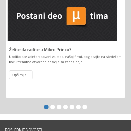
Želite da radite u Mikro Princu?
Ukoliko ste zainteresovani za rad u našoj firmi, pogledajte na sledećem
linku trenutno otvorene pozicije za zaposlenje.
Opširnije...
POSLEDNJE NOVOSTI