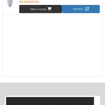
26.928,
00
Din
Uporedi
Stavi u korpu