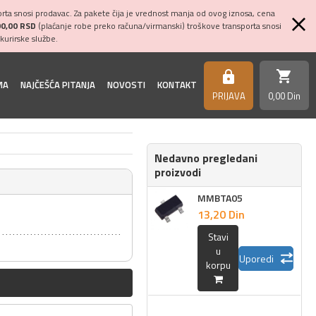
ta snosi prodavac. Za pakete čija je vrednost manja od ovog iznosa, cena
00,00 RSD
(plaćanje robe preko računa/virmanski) troškove transporta snosi
kurirske službe.
shopping_cart
https
MA
NAJČEŠĆA PITANJA
NOVOSTI
KONTAKT
PRIJAVA
0,
00
Din
Nedavno pregledani
proizvodi
MMBTA05
13,
20
Din
Stavi
u
Uporedi
korpu