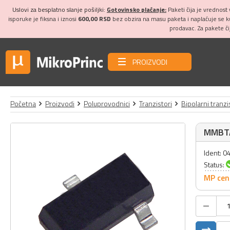
Uslovi za besplatno slanje pošiljki:
Gotovinsko plaćanje:
Paketi čija je vrednost
isporuke je fiksna i iznosi
600,00 RSD
bez obzira na masu paketa i naplaćuje se 
prodavac. Za pakete č
PROIZVODI
Početna
Proizvodi
Poluprovodnici
Tranzistori
Bipolarni tranzi
MMBT
Ident: 
Status:
MP cen