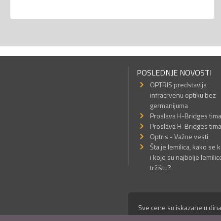
POSLEDNJE NOVOSTI
OPTRIS predstavlja
infracrvenu optiku bez
germanijuma
Proslava H-Bridges tim
Proslava H-Bridges tim
Optris - Važne vesti
Šta je lemilica, kako se k
i koje su najbolje lemilic
tržištu?
Sve cene su iskazane u dina
© Mikro Princ 1999 - 2026. 