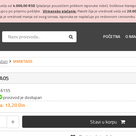
 veća od
4.000,00 RSD
(plaćanje pouzećem prilikom isporuke robe), troškove transpor
kupcu po prijemu pošiljke.
Virmansko plaćanje:
Paketi čija je vrednost veća od
20.0
ija je vrednost manja od ovog iznosa, isporuka se naplaćuje po redovnom cenovniku 
POČETNA
O NA
stori
MMBTA05
A05
046155
proizvod je dostupan
a: 13,
20
Din
Stavi u korpu