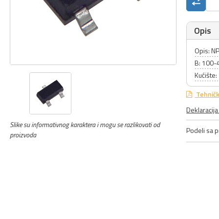
Opis
Opis: N
B: 100-
Kućište
Tehničk
Deklaracij
Slike su informativnog karaktera i mogu se razlikovati od
Podeli sa pr
proizvoda