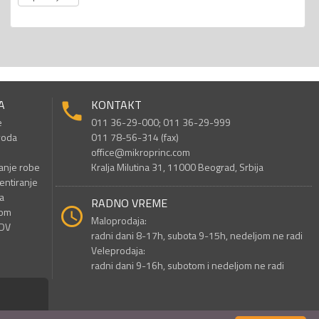
A
KONTAKT
e
011 36-29-000; 011 36-29-999
voda
011 78-56-314 (fax)
office@mikroprinc.com
anje robe
Kralja Milutina 31, 11000 Beograd, Srbija
entiranje
a
RADNO VREME
nom
Maloprodaja:
PDV
radni dani 8-17h, subota 9-15h, nedeljom ne radi
Veleprodaja:
radni dani 9-16h, subotom i nedeljom ne radi