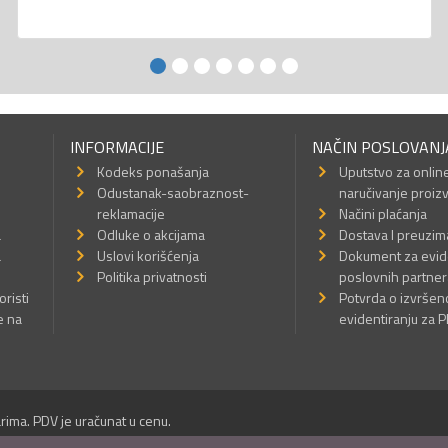
INFORMACIJE
NAČIN POSLOVANJ
Kodeks ponašanja
Uputstvo za onlin
Odustanak-saobraznost-
naručivanje proiz
reklamacije
Načini plaćanja
a
Odluke o akcijama
Dostava I preuzim
a
Uslovi korišćenja
Dokument za evid
Politika privatnosti
poslovnih partner
oristi
Potvrda o izvrše
e na
evidentiranju za 
rima. PDV je uračunat u cenu.
Sva prava su zadržana.