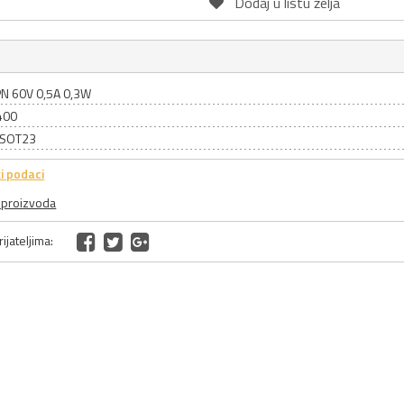
Dodaj u listu želja
PN 60V 0,5A 0,3W
400
: SOT23
i podaci
a proizvoda
ijateljima: