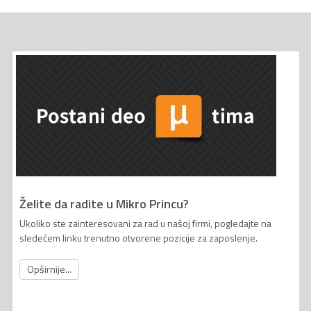
Želite da radite u Mikro Princu?
Ukoliko ste zainteresovani za rad u našoj firmi, pogledajte na
sledećem linku trenutno otvorene pozicije za zaposlenje.
Opširnije...