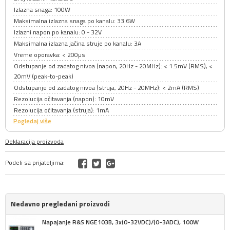
Izlazna snaga: 100W
Maksimalna izlazna snaga po kanalu: 33.6W
Izlazni napon po kanalu: 0 - 32V
Maksimalna izlazna jačina struje po kanalu: 3A
Vreme oporavka: < 200µs
Odstupanje od zadatog nivoa (napon, 20Hz - 20MHz): < 1.5mV (RMS), <
20mV (peak-to-peak)
Odstupanje od zadatog nivoa (struja, 20Hz - 20MHz): < 2mA (RMS)
Rezolucija očitavanja (napon): 10mV
Rezolucija očitavanja (struja): 1mA
Pogledaj više
Deklaracija proizvoda
Podeli sa prijateljima:
Nedavno pregledani proizvodi
Napajanje R&S NGE103B, 3x(0-32VDC)/(0-3ADC), 100W