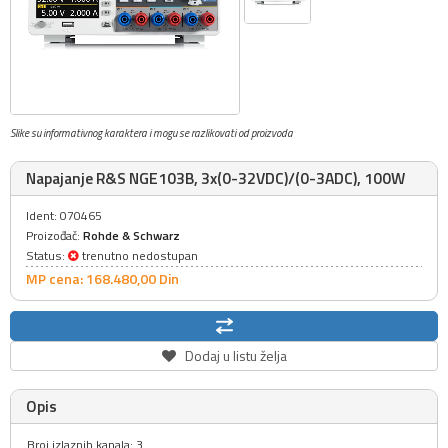
Slike su informativnog karaktera i mogu se razlikovati od proizvoda
Napajanje R&S NGE103B, 3x(0-32VDC)/(0-3ADC), 100W
Ident: 070465
Proizođač:
Rohde & Schwarz
Status:
trenutno nedostupan
MP cena: 168.480,
00
Din
Dodaj u listu želja
Opis
Broj izlaznih kanala: 3