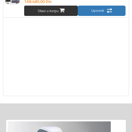
168.480,
00
Din
Uporedi
Stavi u korpu