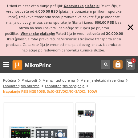
Uslovi za besplatno slanje pošiljki:
Gotovinsko plaćanje:
Paketi čija je
vrednost veća od
4.000,00 RSD
(plaćanje pouzećem prilikom isporuke
robe), troškove transporta snosi prodavac. Za pakete čija je vrednost
manja od ovog iznosa, cena isporuke je fiksna i iznosi
600,00 RSD
bez
obzira na masu paketa i naplaćuje se kupcu po prijemu
pošiljke.
Virmansko plaćanje:
Paketi čija je vrednost veća od
20.000,00
RSD
(plaćanje robe preko računa/virmanski) troškove transporta snosi
prodavac. Za pakete čija je vrednost manja od ovog iznosa, isporuka se
naplaćuje po redovnom cenovniku kurirske službe.
0
shopping_cart
https
Početna
Proizvodi
Merna i test oprema
Merenje električnih veličina
Laboratorijska oprema
Laboratorijska napajanja
Napajanje R&S NGE103B, 3x(0-32VDC)/(0-3ADC), 100W