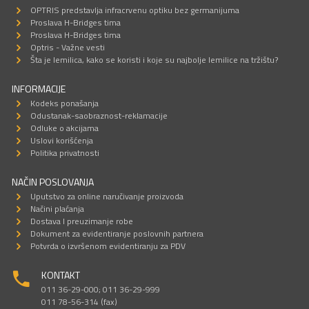
OPTRIS predstavlja infracrvenu optiku bez germanijuma
Proslava H-Bridges tima
Proslava H-Bridges tima
Optris - Važne vesti
Šta je lemilica, kako se koristi i koje su najbolje lemilice na tržištu?
INFORMACIJE
Kodeks ponašanja
Odustanak-saobraznost-reklamacije
Odluke o akcijama
Uslovi korišćenja
Politika privatnosti
NAČIN POSLOVANJA
Uputstvo za online naručivanje proizvoda
Načini plaćanja
Dostava I preuzimanje robe
Dokument za evidentiranje poslovnih partnera
Potvrda o izvršenom evidentiranju za PDV
KONTAKT
011 36-29-000; 011 36-29-999
011 78-56-314 (fax)