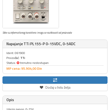
Slike su informativnog karaktera i mogu se razlikovati od proizvoda
Napajanje TTi PL155-P 0-15VDC, 0-5ADC
Ident: 061900
Proizođač:
TTi
Status:
trenutno nedostupan
MP cena: 95.904,
00
Din
Dodaj u listu želja
Opis
Izlazni napon: 0-15V