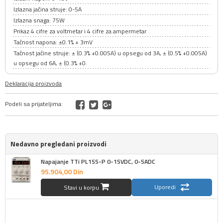
Izlazna jačina struje: 0-5A
Izlazna snaga: 75W
Prikaz 4 cifre za voltmetar i 4 cifre za ampermetar
Tačnost napona: ±0.1% + 3mV
Tačnost jačine struje: ± (0.3% +0.005A) u opsegu od 3A, ± (0.5% +0.005A)
u opsegu od 6A, ± (0.3% +0.
Deklaracija proizvoda
Podeli sa prijateljima:
Nedavno pregledani proizvodi
Napajanje TTi PL155-P 0-15VDC, 0-5ADC
95.904,
00
Din
Uporedi
Stavi u korpu