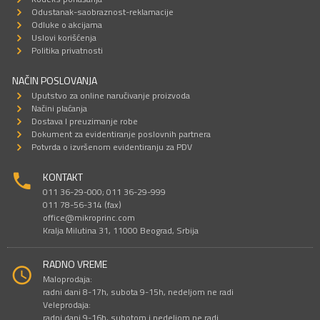
Odustanak-saobraznost-reklamacije
Odluke o akcijama
Uslovi korišćenja
Politika privatnosti
NAČIN POSLOVANJA
Uputstvo za online naručivanje proizvoda
Načini plaćanja
Dostava I preuzimanje robe
Dokument za evidentiranje poslovnih partnera
Potvrda o izvršenom evidentiranju za PDV
KONTAKT
011 36-29-000; 011 36-29-999
011 78-56-314 (fax)
office@mikroprinc.com
Kralja Milutina 31, 11000 Beograd, Srbija
RADNO VREME
Maloprodaja:
radni dani 8-17h, subota 9-15h, nedeljom ne radi
Veleprodaja:
radni dani 9-16h, subotom i nedeljom ne radi