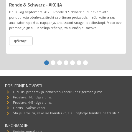
Rohde & Schwarz - AKCIJA
Do 30-og septembra 2023. Rohde & Schwarz nudi neverovatnu
ponudu koja obuhvata široki asortiman proizvoda među kojima su:
analizatori spektra, napajanja, analizatori snage i osciloskopi. Moto ove
promocije glasi: Današnja rešenja, za sutrašnje izazove.
Opširnije...
POSLEDNJE NOVOSTI
OPTRIS predstavlja infracrvenu optiku bez germanijuma
Proslava H-Bridges tima
Proslava H-Bridges tima
Optris - Važne vesti
Šta je lemilica, kako se koristi i koje su najbolje lemilice na tržištu?
INFORMACIJE
Kodeks ponašanja