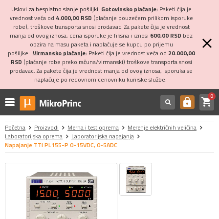
Uslovi za besplatno slanje pošiljki:
Gotovinsko plaćanje:
Paketi čija je
vrednost veća od
4.000,00 RSD
(plaćanje pouzećem prilikom isporuke
robe), troškove transporta snosi prodavac. Za pakete čija je vrednost
manja od ovog iznosa, cena isporuke je fiksna i iznosi
600,00 RSD
bez
obzira na masu paketa i naplaćuje se kupcu po prijemu
pošiljke.
Virmansko plaćanje:
Paketi čija je vrednost veća od
20.000,00
RSD
(plaćanje robe preko računa/virmanski) troškove transporta snosi
prodavac. Za pakete čija je vrednost manja od ovog iznosa, isporuka se
naplaćuje po redovnom cenovniku kurirske službe.
0
shopping_cart
https
Početna
Proizvodi
Merna i test oprema
Merenje električnih veličina
Laboratorijska oprema
Laboratorijska napajanja
Napajanje TTi PL155-P 0-15VDC, 0-5ADC