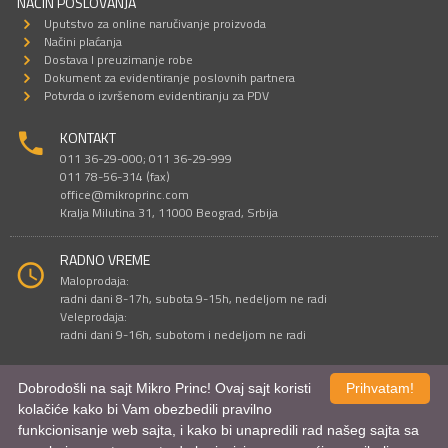
NAČIN POSLOVANJA
Uputstvo za online naručivanje proizvoda
Načini plaćanja
Dostava I preuzimanje robe
Dokument za evidentiranje poslovnih partnera
Potvrda o izvršenom evidentiranju za PDV
KONTAKT
011 36-29-000; 011 36-29-999
011 78-56-314 (fax)
office@mikroprinc.com
Kralja Milutina 31, 11000 Beograd, Srbija
RADNO VREME
Maloprodaja:
radni dani 8-17h, subota 9-15h, nedeljom ne radi
Veleprodaja:
radni dani 9-16h, subotom i nedeljom ne radi
Dobrodošli na sajt Mikro Princ! Ovaj sajt koristi
Prihvatam!
Sve cene su iskazane u dinarima. PDV je uračunat u cenu.
kolačiće kako bi Vam obezbedili pravilno
© Mikro Princ 1999 - 2026. Sva prava su zadržana.
funkcionisanje web sajta, i kako bi unapredili rad našeg sajta sa
Kreirao
*nbgcreator
|
Izdrada Internet prodavnice
,
Izrada sajta
i
mobilnih