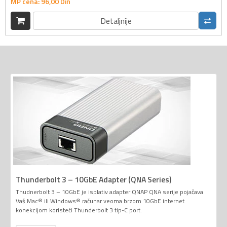
MP cena:
96,
00
Din
Detaljnije
Thunderbolt 3 – 10GbE Adapter (QNA Series)
Thudnerbolt 3 – 10GbE je isplativ adapter QNAP QNA serije pojačava
Vaš Mac® ili Windows® računar veoma brzom 10GbE internet
konekcijom koristeći Thunderbolt 3 tip-C port.