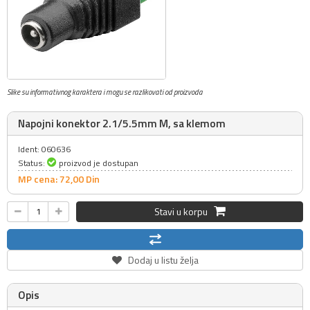
Slike su informativnog karaktera i mogu se razlikovati od proizvoda
Napojni konektor 2.1/5.5mm M, sa klemom
Ident: 060636
Status:
proizvod je dostupan
MP cena: 72,
00
Din
Stavi u korpu
Dodaj u listu želja
Opis