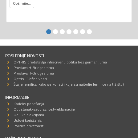
Opširnije...
POSLEDNJE NOVOSTI
OPTRIS predstavlja infracrvenu optiku bez germanijuma
Proslava H-Bridges tima
Proslava H-Bridges tima
Optris - Važne vesti
Šta je lemilica, kako se koristi i koje su najbolje lemilice na tržištu?
INFORMACIJE
Kodeks ponašanja
Odustanak-saobraznost-reklamacije
Odluke o akcijama
Uslovi korišćenja
Politika privatnosti