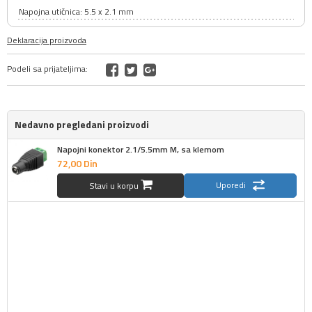
Napojna utičnica: 5.5 x 2.1 mm
Deklaracija proizvoda
Podeli sa prijateljima:
Nedavno pregledani proizvodi
Napojni konektor 2.1/5.5mm M, sa klemom
72,
00
Din
Uporedi
Stavi u korpu