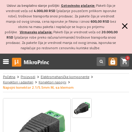
Uslovi za besplatno slanje pošiljki:
Gotovinsko plaćanje:
Paketi čija je
vrednost veća od
4.000,00 RSD
(plaćanje pouzećem prilikom isporuke
robe), troškove transporta snosi prodavac. Za pakete čija je vrednost
manja od ovog iznosa, cena isporuke je fiksna i iznosi
600,00 RSD
bez
obzira na masu paketa i naplaćuje se kupcu po prijemu
pošiljke.
Virmansko plaćanje:
Paketi čija je vrednost veća od
20.000,00
RSD
(plaćanje robe preko računa/virmanski) troškove transporta snosi
prodavac. Za pakete čija je vrednost manja od ovog iznosa, isporuka se
naplaćuje po redovnom cenovniku kurirske službe.
0
shopping_cart
https
Početna
Proizvodi
Elektromehaničke komponente
Konektori i adapteri
Konektori napojni
Napojni konektor 2.1/5.5mm M, sa klemom